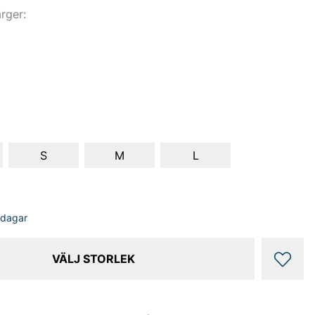
ärger:
S
M
L
sdagar
VÄLJ STORLEK