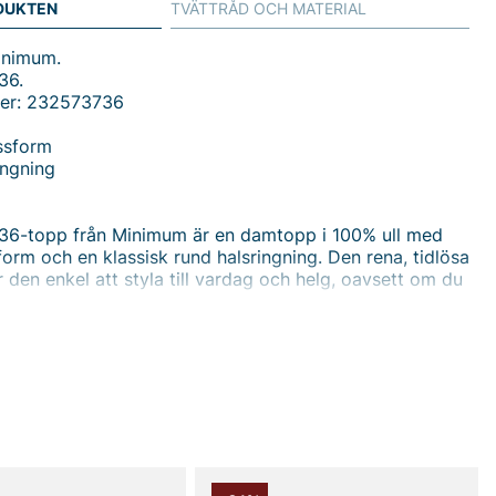
DUKTEN
TVÄTTRÅD OCH MATERIAL
inimum.
36.
er: 232573736
ssform
ingning
36-topp från Minimum är en damtopp i 100% ull med
orm och en klassisk rund halsringning. Den rena, tidlösa
 den enkel att styla till vardag och helg, oavsett om du
ed jeans eller en snygg kjol. Ullens naturliga
ger värme när det behövs och andas när det är varmare,
oppen bekväm året runt. Den normala passformen ger bra
 utan att tappa den rena silhuetten, vilket gör den till ett
splagg i garderoben. Den enkla, minimalistiska lineaturen
let komma till sin rätt och gör toppen lätt att bära under
er som ett lätt lager under ytterplagg. Välj Natashas
söker en kvalitets-topp i ull som fungerar som
 lager-på-lager-outfits eller som en stilmedveten detalj i