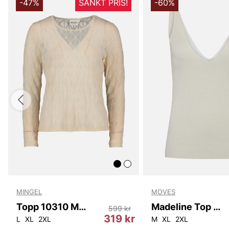
-47%
SÄNKT PRIS!
-60%
MINGEL
MOVES
Topp 10310 Mingel
Madeline Top 2679
599 kr
319 kr
L
XL
2XL
M
XL
2XL