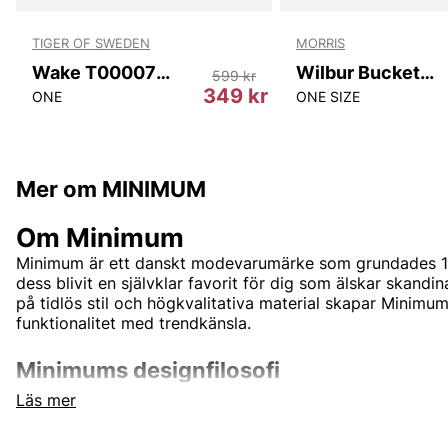
TIGER OF SWEDEN
MORRIS
Wake T00007 10N
Wilbur Bucket Hat
599 kr
349 kr
ONE
ONE SIZE
Mer om MINIMUM
Om Minimum
Minimum är ett danskt modevarumärke som grundades 19
dess blivit en självklar favorit för dig som älskar skandi
på tidlös stil och högkvalitativa material skapar Minim
funktionalitet med trendkänsla.
Minimums designfilosofi
Läs mer
Varumärket är känt för sin minimalistiska estetik med en
Kollektionerna präglas av rena linjer, subtila detaljer o