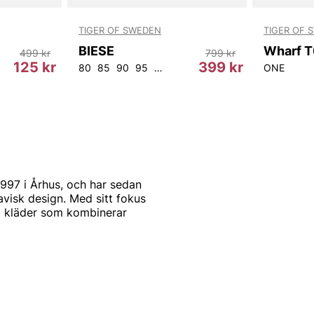
TIGER OF SWEDEN
TIGER OF 
BIESE
499 kr
799 kr
125 kr
399 kr
80
85
90
95
100
105
ONE
97 i Århus, och har sedan
navisk design. Med sitt fokus
um kläder som kombinerar
 modern twist.
ch plagg som passar både