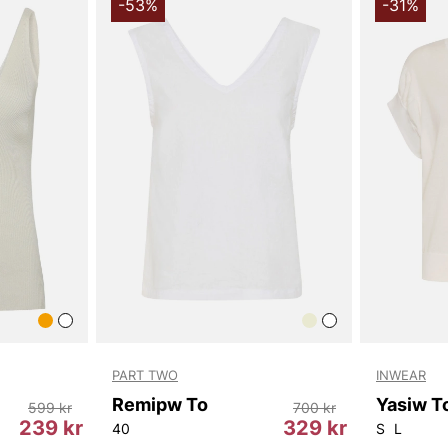
en enkel loo
-53%
-31%
bevara ullen
Tack för att 
Vingåker.
Lä
PART TWO
INWEAR
Remipw To
Yasiw T
599 kr
700 kr
239 kr
329 kr
40
S
L