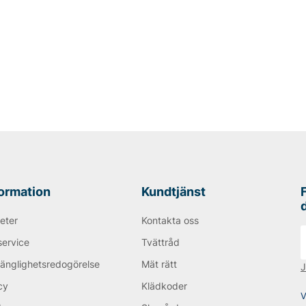
formation
Kundtjänst
eter
Kontakta oss
service
Tvättråd
gänglighetsredogörelse
Mät rätt
J
cy
Klädkoder
V