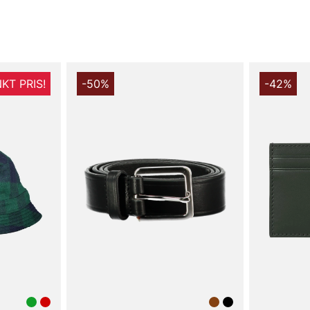
KT PRIS!
-50%
-42%