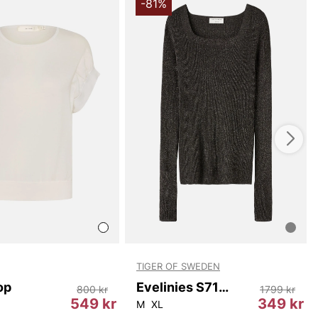
k. Skötselanvisningar finns på plaggets etikett för att
-81%
s egenskaper över tid.
du handlar i vår webbshop. Besök oss även i vår butik i
s mer på
www.vfo.se
TIGER OF SWEDEN
op
Evelinies S71440 03P
800 kr
1799 kr
549 kr
349 kr
M
XL