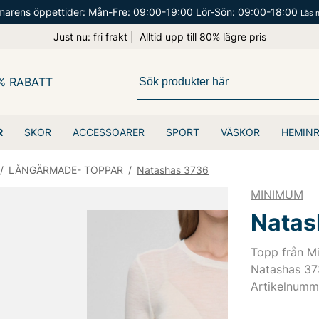
arens öppettider: Mån-Fre: 09:00-19:00 Lör-Sön: 09:00-18:00
Läs 
Just nu: fri frakt | Alltid upp till 80% lägre pris
% RABATT
R
SKOR
ACCESSOARER
SPORT
VÄSKOR
HEMIN
/
LÅNGÄRMADE- TOPPAR
/
Natashas 3736
MINIMUM
Natas
Topp från M
Natashas 37
Artikelnumm