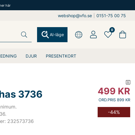
mer här
webshop@vfo.se
|
0151-75 00 75
0
AI-läge
REDNING
DJUR
PRESENTKORT
499
KR
has 3736
ORD.PRIS 899 KR
inimum.
-44%
36.
er: 232573736