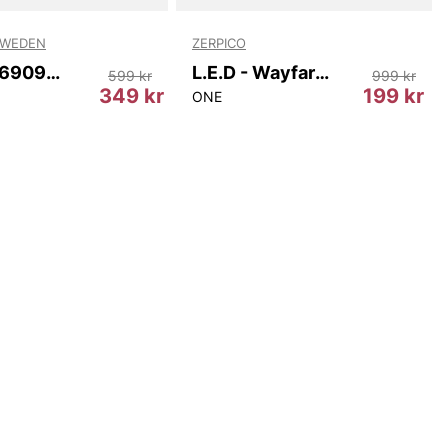
SWEDEN
ZERPICO
Wharf T69097 403
L.E.D - Wayfarer
599 kr
999 kr
349 kr
199 kr
ONE