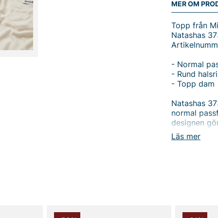
MER OM PRO
Topp från M
Natashas 37
Artikelnumm
- Normal pa
- Rund halsr
- Topp dam
Natashas 37
normal passf
designen gör
kombinerar m
Läs mer
egenskaper 
vilket gör t
rörelsefrihet
flexibelt ba
låter materia
en kappa ell
3736 när du 
grundplagg i