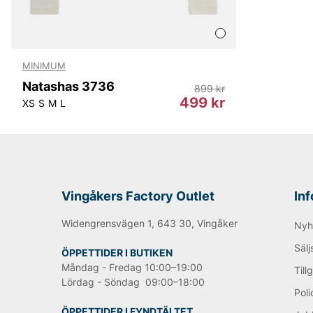
MINIMUM
Natashas 3736
899 kr
499 kr
XS
S
M
L
Vingåkers Factory Outlet
In
Widengrensvägen 1, 643 30, Vingåker
Nyh
Sälj
ÖPPETTIDER I BUTIKEN
Måndag - Fredag 10:00–19:00
Till
Lördag - Söndag 09:00–18:00
Poli
ÖPPETTIDER I FYNDTÄLTET