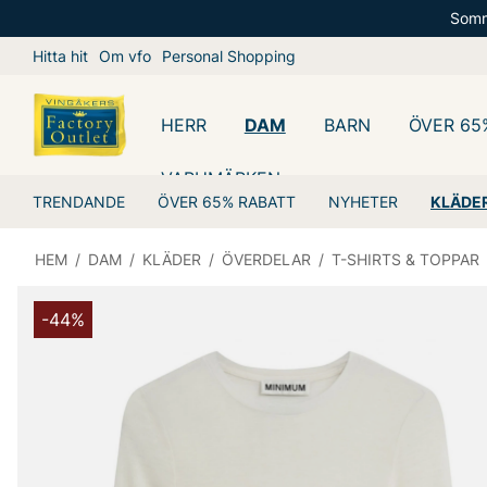
Somm
Hitta hit
Om vfo
Personal Shopping
HERR
DAM
BARN
ÖVER 65
VARUMÄRKEN
TRENDANDE
ÖVER 65% RABATT
NYHETER
KLÄDE
HEM
/
DAM
/
KLÄDER
/
ÖVERDELAR
/
T-SHIRTS & TOPPAR
-44%