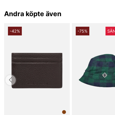
Andra köpte även
-42%
-75%
SÄN