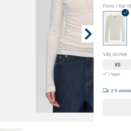
Finns i fler f
Välj storlek
XS
2-5 arbet