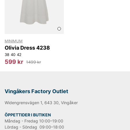
arbetar aktivt för att minska sitt klimatavtryck genom
att använda miljövänliga material och hållbara
produktionsmetoder. Plagg från Minimum är inte bara
snygga – de är också ett medvetet val för dig som
bryr dig om planeten.
MINIMUM
Olivia Dress 4238
38
40
42
599 kr
1499 kr
Vingåkers Factory Outlet
Widengrensvägen 1, 643 30, Vingåker
ÖPPETTIDER I BUTIKEN
Måndag - Fredag 10:00–19:00
Lördag - Söndag 09:00–18:00