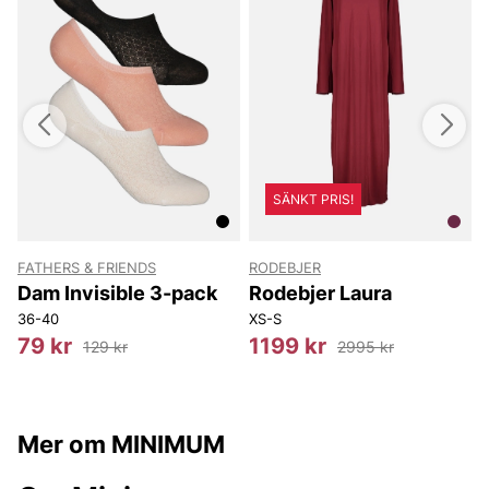
SÄNKT PRIS!
FATHERS & FRIENDS
RODEBJER
4
Dam Invisible 3-pack
Rodebjer Laura
36-40
XS-S
S
79 kr
1199 kr
129 kr
2995 kr
Mer om MINIMUM