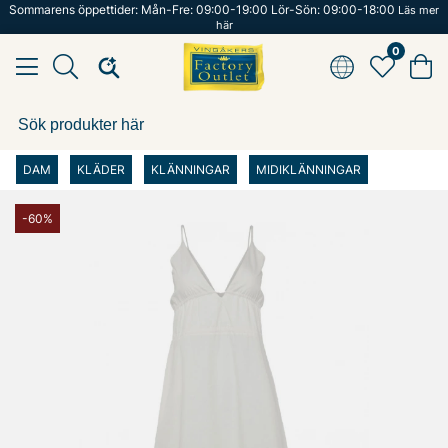
Sommarens öppettider: Mån-Fre: 09:00-19:00 Lör-Sön: 09:00-18:00
Läs mer
här
0
DAM
KLÄDER
KLÄNNINGAR
MIDIKLÄNNINGAR
-60%