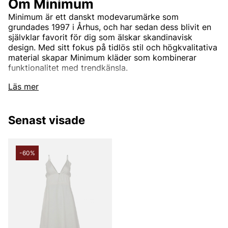
Om Minimum
Minimum är ett danskt modevarumärke som
grundades 1997 i Århus, och har sedan dess blivit en
självklar favorit för dig som älskar skandinavisk
design. Med sitt fokus på tidlös stil och högkvalitativa
material skapar Minimum kläder som kombinerar
funktionalitet med trendkänsla.
Läs mer
Minimums designfilosofi
Varumärket är känt för sin minimalistiska estetik med
Senast visade
en modern twist. Kollektionerna präglas av rena linjer,
subtila detaljer och plagg som passar både vardag
och fest. Oavsett om du letar efter en klassisk stickad
-60%
tröja, en stilren klänning eller trendiga ytterplagg,
erbjuder Minimum en bredd som gör det enkelt att
skapa en komplett garderob.
Kvalitet och hållbarhet
Minimum strävar efter att skapa hållbart mode. De