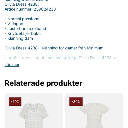
Olivia Dress 4238.
Artikelnummer: 239624238
- Normal passform
- V-ringad
- Justerbara axelband
- Knytdetaljer baktill
- Klänning dam
Olivia Dress 4238 - Klänning för damer från Minimum
Upptäck den eleganta och mångsidiga Olivia Dress 4238, en
klänning som kombinerar stil och komfort på ett enastående
Läs mer
sätt. Med sin normala passform och V-ringade halslinning är
denna klänning perfekt för både vardagliga tillfällen och
festliga evenemang.
Relaterade produkter
Klänningen är designad med justerbara axelband som gör att
du kan anpassa passformen efter dina önskemål, medan de
charmiga knytdetaljerna baktill ger en feminin touch och en
extra dimension till helheten. Olivia Dress 4238 framhäver din
-59%
-30%
siluett på ett smickrande sätt och ger dig friheten att röra dig
bekvämt under hela dagen.
Tillverkad i 100% bomull, erbjuder denna klänning en mjuk och
behaglig känsla mot huden. Materialet är både andningsbart