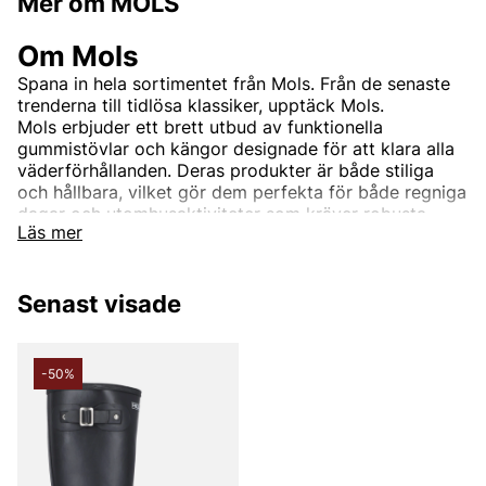
Mer om MOLS
Om Mols
Spana in hela sortimentet från
Mols. Från de senaste
trenderna till tidlösa klassiker, upptäck Mols.
Mols erbjuder ett brett utbud av funktionella
gummistövlar och kängor designade för att klara alla
väderförhållanden. Deras produkter är både stiliga
och hållbara, vilket gör dem perfekta för både regniga
dagar och utomhusaktiviteter som kräver robusta
Läs mer
kläder.
Senast visade
Andra populära varumärken:
LEE
-50%
NN07
Björn Borg
Replay
Oscar Jacobson