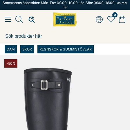
Sommarens öppettider: Mån-Fre: 09:00-19:00 Lör-Sön: 09:00-18:00
Läs mer
här
0
DAM
SKOR
REGNSKOR & GUMMISTÖVLAR
-50%