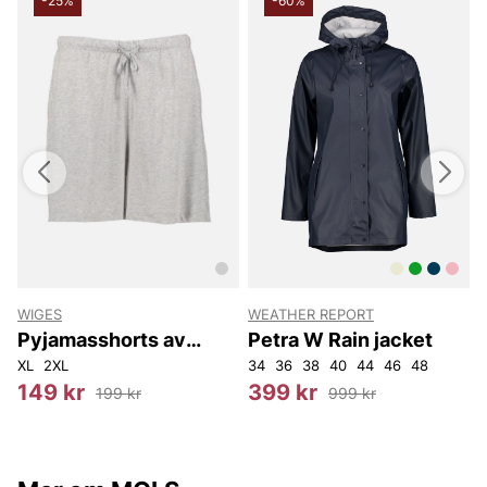
-25%
-60%
WIGES
WEATHER REPORT
Z
Pyjamasshorts av
Petra W Rain jacket
bambu
XL
2XL
34
36
38
40
44
46
48
2
149 kr
399 kr
199 kr
999 kr