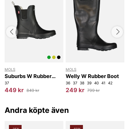
MOLS
MOLS
Suburbs W Rubber
Welly W Rubber Boot
Boot
37
36
37
38
39
40
41
42
3
449 kr
249 kr
849 kr
799 kr
Andra köpte även