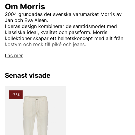
Om Morris
2004 grundades det svenska varumärket Morris av
Jan och Eva Alsén.
I deras design kombinerar de samtidsmodet med
klassiska ideal, kvalitet och passform. Morris
kollektioner skapar ett helhetskoncept med allt från
kostym och rock till piké och jeans.
Namnet Morris kommer från den legendariska
Läs mer
herrekiperingsbutiken som från 1949 till början på 70-
talet var baserad i Sagerska huset på Hamngatan i
Stockholm. Morris var dåtidens mest självklara adress
Senast visade
för gentlemän i alla åldrar. En butik som lockade
klädsnobbar från hela landet.
-75%
Andra populära varumärken:
LEE
NN07
Björn Borg