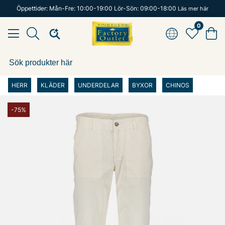
Öppettider: Mån-Fre: 10:00-19:00 Lör-Sön: 09:00-18:00
Läs mer här
0
HERR
KLÄDER
UNDERDELAR
BYXOR
CHINOS
-75%