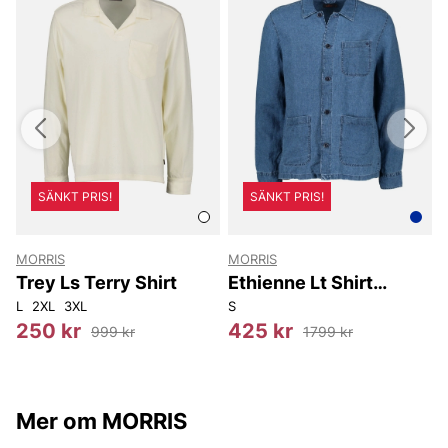
SÄNKT PRIS!
SÄNKT PRIS!
MORRIS
MORRIS
T
Trey Ls Terry Shirt
Ethienne Lt Shirt
Jacket
L
2XL
3XL
S
1
250 kr
425 kr
999 kr
1799 kr
Mer om MORRIS