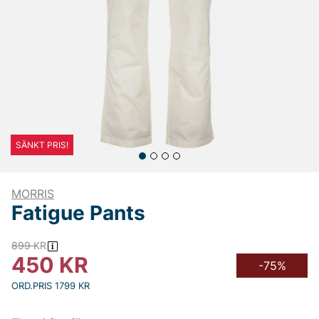
SÄNKT PRIS!
MORRIS
Fatigue Pants
899
KR
450
KR
-75%
ORD.PRIS 1799 KR