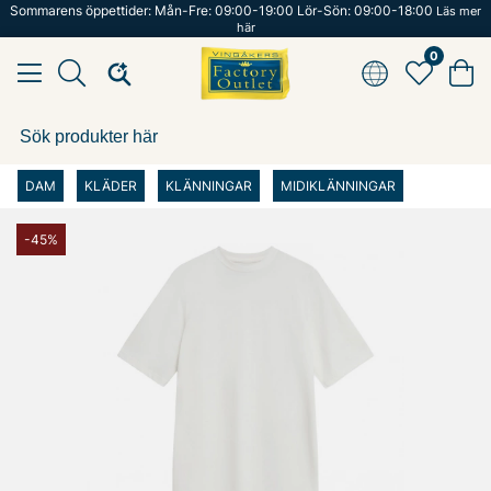
Sommarens öppettider: Mån-Fre: 09:00-19:00 Lör-Sön: 09:00-18:00
Läs mer
här
0
DAM
KLÄDER
KLÄNNINGAR
MIDIKLÄNNINGAR
-45%