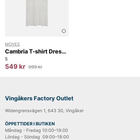
MOVES
Cambria T-shirt Dress
4749
S
549 kr
999 kr
Vingåkers Factory Outlet
Widengrensvägen 1, 643 30, Vingåker
ÖPPETTIDER I BUTIKEN
Måndag - Fredag 10:00–19:00
Lördag - Söndag 09:00–18:00