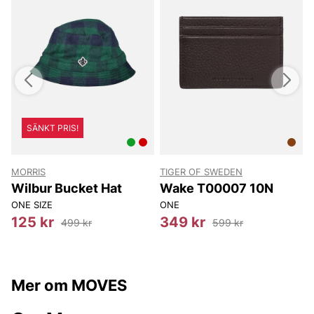
SÄNKT PRIS!
MORRIS
TIGER OF SWEDEN
T
Wilbur Bucket Hat
Wake T00007 10N
ONE SIZE
ONE
125 kr
349 kr
499 kr
599 kr
Mer om MOVES