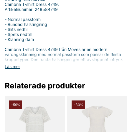
Cambria T-shirt Dress 4749.
Artikelnummer: 248584749
- Normal passform
- Rundad halsringning
- Slits nedtill
- Spets nedtill
- Klänning dam
Cambria T-shirt Dress 4749 från Moves är en modern
vardagsklänning med normal passform som passar de flesta
kroppstyper. Den runda halsringen ger ett avslappnat intryck
samtidigt som den mjukt framhäver de naturliga konturerna.
Läs mer
Slitsen längst ned ger fri rörelse och en lekfull rödfri siluett,
medan spetsen nedtill ger en feminin finish som gör den enkel
att klä upp eller ner beroende på tillfälle.
Relaterade produkter
Klänningen är tillverkad i 100% bomull, vilket ger en mjuk,
behaglig känsla och god andningsförmåga för hela dagen.
Detaljerna i nylon, 100%, bidrar till en hållbar struktur vid
spetsen och skapar en fin kontrast som höjer plaggets
-59%
-30%
upplevda kvalitet. Denna kombination av rena material och
genomtänkt design gör Cambria T-shirt Dress till ett mångsidigt
val i garderoben - bekväm nog för vardagen och stilfull nog att
känna sig rätt när du vill känna dig lite extra.