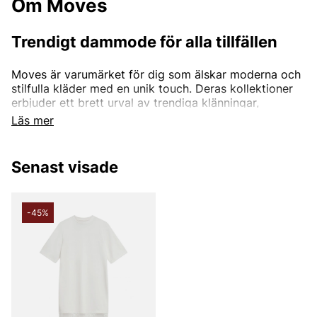
Om Moves
Trendigt dammode för alla tillfällen
Moves är varumärket för dig som älskar moderna och
stilfulla kläder med en unik touch. Deras kollektioner
erbjuder ett brett urval av trendiga klänningar,
eleganta toppar och bekväma byxor som passar både
Läs mer
vardag och fest. Moves kombinerar hög kvalitet med
design som ligger i framkant av modescenen, vilket
gör det enkelt att skapa en personlig och uppdaterad
Senast visade
stil.
-45%