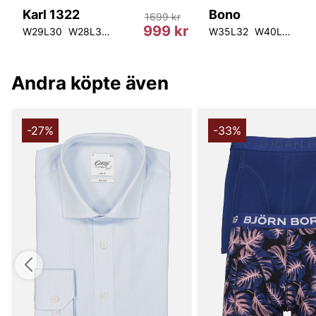
Karl 1322
Bono
1699 kr
r
999 kr
32
W29L30
W28L32
W29L32
W31L32
W31L34
W35L32
W36L34
W40L32
W38
W4
Andra köpte även
-27%
-33%