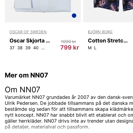
OSCAR OF SWEDEN
BJÖRN BORG
Oscar Skjorta 6362 Slim
Cotton Stretch Boxer 2P
1099 kr
r
799 kr
37
38
39
40
43
44
45
46
M
L
Mer om NN07
Om NN07
Varumärket NN07 grundades år 2007 av den dansk-svens
Ulrik Pedersen. De jobbade tillsammans på det danska 
bestämde sig sedan för att tillsammans skapa klädmärke
nytt koncept.
NN07 har snabbt blivit ett etablerat och o
gäller herrkläder.
NN07 drivs inte av trender utan design
på detaljer, materialval och passform.