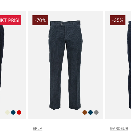
KT PRIS!
-70%
-35%
ERLA
GARDEUR