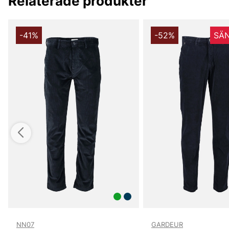
Relaterade produkter
-41%
-52%
SÄN
NN07
GARDEUR