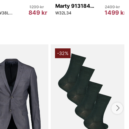
Marty 913184 284
1299 kr
2499 kr
849 kr
1499 kr
38L32
W40L32
W32L34
-32%