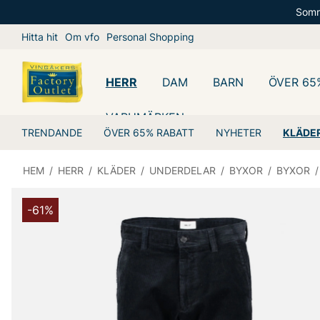
Somm
Hitta hit
Om vfo
Personal Shopping
HERR
DAM
BARN
ÖVER 65
VARUMÄRKEN
TRENDANDE
ÖVER 65% RABATT
NYHETER
KLÄDE
HEM
/
HERR
/
KLÄDER
/
UNDERDELAR
/
BYXOR
/
BYXOR
/
-61%