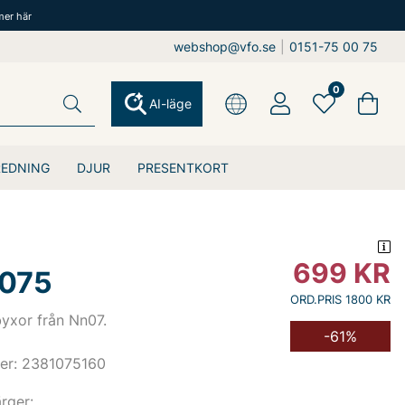
mer här
webshop@vfo.se
|
0151-75 00 75
0
AI-läge
REDNING
DJUR
PRESENTKORT
699
KR
1075
ORD.PRIS 1800 KR
yxor från Nn07.
-61%
er: 2381075160
ärger: