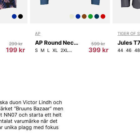
AP
TIGER OF 
AP Round Neck 1691
299 kr
599 kr
199 kr
399 kr
S
M
L
XL
2XL
3XL
4XL
44
46
48
ka duon Victor Lindh och
märket “Bruuns Bazaar” men
t NN07 och starta ett helt
mtalat varumärke när det
ar unika plagg med fokus