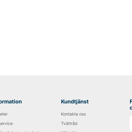
ons för, är den perfekta
siska chinos med
sina chinos utifrån ett par
 vardagsbyxa som bara blir
2
W36L32
W31L34
formation
Kundtjänst
eter
Kontakta oss
service
Tvättråd