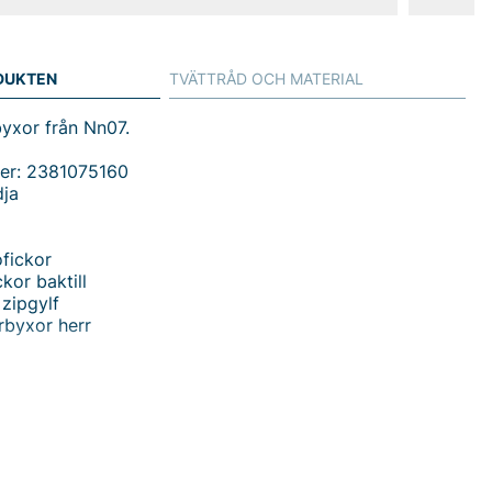
DUKTEN
TVÄTTRÅD OCH MATERIAL
yxor från Nn07.
er: 2381075160
dja
fickor
kor baktill
zipgylf
rbyxor herr
du handlar i vår webbshop. Besök oss även i vår butik i
s mer på
www.vfo.se