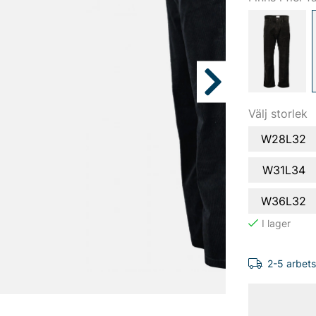
Välj storlek
W28L32
W31L34
W36L32
2-5 arbet