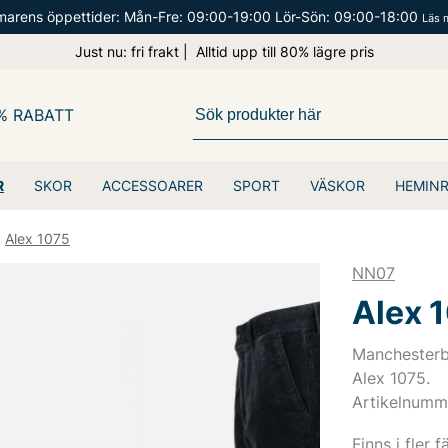
arens öppettider: Mån-Fre: 09:00-19:00 Lör-Sön: 09:00-18:00
Läs 
Just nu: fri frakt | Alltid upp till 80% lägre pris
% RABATT
R
SKOR
ACCESSOARER
SPORT
VÄSKOR
HEMIN
Alex 1075
NN07
Alex 
Manchesterb
Alex 1075.
Artikelnumm
Finns i fler f