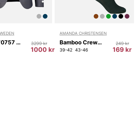
SWEDEN
AMANDA CHRISTENSEN
Jules T70757 284
Bamboo Crew Sock
3299 kr
249 kr
1000 kr
169 kr
39-42
43-46