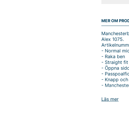
MER OM PRO
Manchesterb
Alex 1075.
Artikelnumm
- Normal mi
- Raka ben
- Straight fit
- Öppna sido
- Passpoalfic
- Knapp och 
- Mancheste
Tack för att 
Läs mer
Vingåker.
Lä