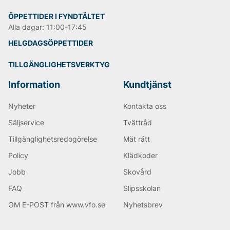
Därefter blev chinosen en mer avslappnad
vardagsbyxa som bara blir skönare med tiden.
ÖPPETTIDER I FYNDTÄLTET
Alla dagar: 11:00-17:45
Andra populära varumärken:
HELGDAGSÖPPETTIDER
LEE
TILLGÄNGLIGHETSVERKTYG
Tiger of Sweden
Björn Borg
Information
Kundtjänst
Replay
Oscar Jacobson
Nyheter
Kontakta oss
Säljservice
Tvättråd
Tillgänglighetsredogörelse
Mät rätt
Policy
Klädkoder
Jobb
Skovård
FAQ
Slipsskolan
OM E-POST från www.vfo.se
Nyhetsbrev