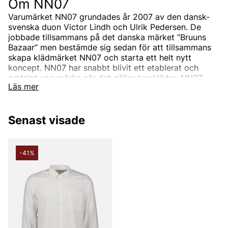
Om NN07
Varumärket NN07 grundades år 2007 av den dansk-
svenska duon Victor Lindh och Ulrik Pedersen. De
jobbade tillsammans på det danska märket “Bruuns
Bazaar” men bestämde sig sedan för att tillsammans
skapa klädmärket NN07 och starta ett helt nytt
koncept.
NN07 har snabbt blivit ett etablerat och
omtalat varumärke när det gäller herrkläder.
NN07
Läs mer
drivs inte av trender utan designar unika plagg med
fokus på detaljer, materialval och passform.
Senast visade
Hur kom namnet NN07 till?
NN07 är ett varumärke för alla, oavsett bakgrund.
-41%
Därav namnet NN07, som står för “No Nationality” och
07 från året då det skapades, 2007. Konceptet kallar
de ibland för “We are no nationality” som går att se i
deras grafiska profil. Målet har alltid varit att alla
människor ska känna sig bekväma i NN07s plagg.
NN07s sortiment