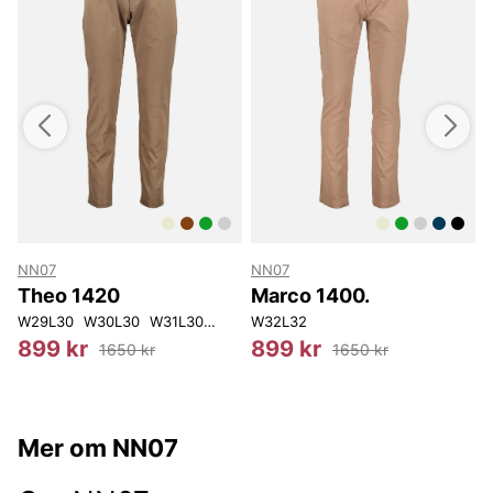
NN07
NN07
Theo 1420
Marco 1400.
2
W36L32
W29L30
W38L32
W30L30
W30L34
W31L30
W32L30
W32L32
W33L30
W34L30
W28L32
W
899 kr
899 kr
1650 kr
1650 kr
Mer om NN07