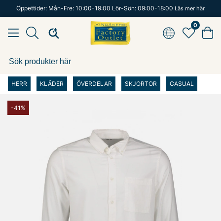
Öppettider: Mån-Fre: 10:00-19:00 Lör-Sön: 09:00-18:00
Läs mer här
0
HERR
KLÄDER
ÖVERDELAR
SKJORTOR
CASUAL
-41%