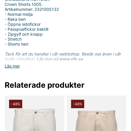
Crown Shorts 1005.
Artikelnummer: 2321005132
- Normal midja
- Raka ben
- Öppna sidofickor
- Passpoalfickor baktill
- Zipgylf och knapp
- Stretch
- Shorts herr
Tack för att du handlar i vår webbshop. Besök oss även i vår
butik i Vingåker.
Läs mer på
www.vfo.se
Läs mer
Relaterade produkter
-48%
-48%