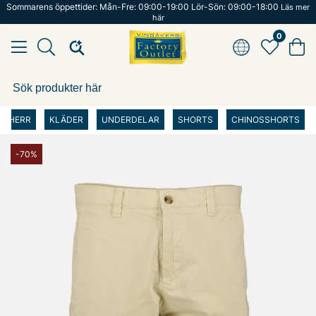
Sommarens öppettider: Mån-Fre: 09:00-19:00 Lör-Sön: 09:00-18:00
Läs mer
här
0
HERR
KLÄDER
UNDERDELAR
SHORTS
CHINOSSHORTS
-70%