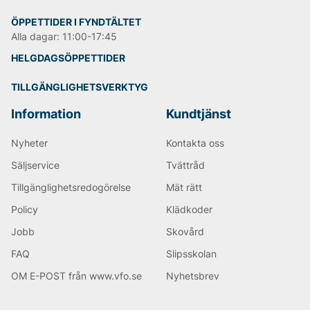
Därefter blev chinosen en mer avslappnad
vardagsbyxa som bara blir skönare med tiden.
ÖPPETTIDER I FYNDTÄLTET
Alla dagar: 11:00-17:45
Andra populära varumärken:
HELGDAGSÖPPETTIDER
LEE
TILLGÄNGLIGHETSVERKTYG
Tiger of Sweden
Björn Borg
Information
Kundtjänst
Replay
Oscar Jacobson
Nyheter
Kontakta oss
Säljservice
Tvättråd
Tillgänglighetsredogörelse
Mät rätt
Policy
Klädkoder
Jobb
Skovård
FAQ
Slipsskolan
OM E-POST från www.vfo.se
Nyhetsbrev