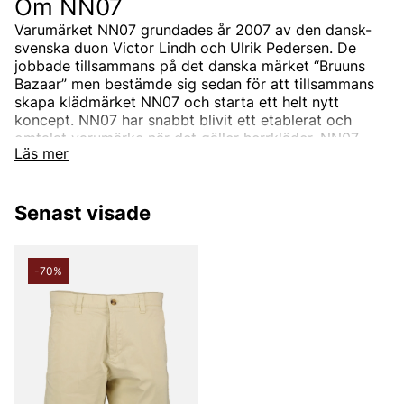
Om NN07
Varumärket NN07 grundades år 2007 av den dansk-
svenska duon Victor Lindh och Ulrik Pedersen. De
jobbade tillsammans på det danska märket “Bruuns
Bazaar” men bestämde sig sedan för att tillsammans
skapa klädmärket NN07 och starta ett helt nytt
koncept.
NN07 har snabbt blivit ett etablerat och
omtalat varumärke när det gäller herrkläder.
NN07
Läs mer
drivs inte av trender utan designar unika plagg med
fokus på detaljer, materialval och passform.
Senast visade
Hur kom namnet NN07 till?
NN07 är ett varumärke för alla, oavsett bakgrund.
-70%
Därav namnet NN07, som står för “No Nationality” och
07 från året då det skapades, 2007. Konceptet kallar
de ibland för “We are no nationality” som går att se i
deras grafiska profil. Målet har alltid varit att alla
människor ska känna sig bekväma i NN07s plagg.
NN07s sortiment