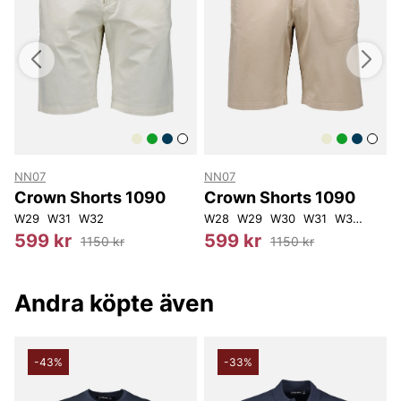
NN07
NN07
Crown Shorts 1090
Crown Shorts 1090
W29
W31
W32
W28
W29
W30
W31
W32
W33
599 kr
599 kr
1150 kr
1150 kr
Andra köpte även
-43%
-33%