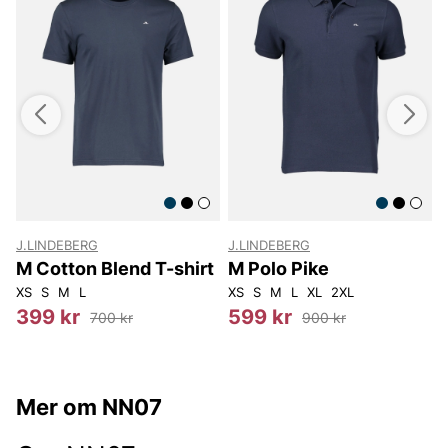
J.LINDEBERG
J.LINDEBERG
M Cotton Blend T-shirt
M Polo Pike
XS
S
M
L
XS
S
M
L
XL
2XL
3
399 kr
599 kr
700 kr
900 kr
Mer om NN07