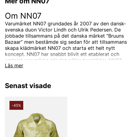
Mer om NN07
Om NN07
Varumärket NN07 grundades år 2007 av den dansk-
svenska duon Victor Lindh och Ulrik Pedersen. De
jobbade tillsammans på det danska märket “Bruuns
Bazaar” men bestämde sig sedan för att tillsammans
skapa klädmärket NN07 och starta ett helt nytt
koncept.
NN07 har snabbt blivit ett etablerat och
omtalat varumärke när det gäller herrkläder.
NN07
Läs mer
drivs inte av trender utan designar unika plagg med
fokus på detaljer, materialval och passform.
Senast visade
Hur kom namnet NN07 till?
NN07 är ett varumärke för alla, oavsett bakgrund.
-45%
Därav namnet NN07, som står för “No Nationality” och
07 från året då det skapades, 2007. Konceptet kallar
de ibland för “We are no nationality” som går att se i
deras grafiska profil. Målet har alltid varit att alla
människor ska känna sig bekväma i NN07s plagg.