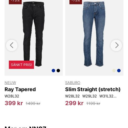
-73%
-75%
SÄNKT PRIS!
NEUW
SABURO
Ray Tapered
Slim Straight (stretch)
2
W29L32
W28L32
W30L32
W31L32
W32L32
W28L32
W34L32
W29L32
W36L32
W31L32
W31L34
W32L
W3
399 kr
299 kr
1499 kr
1199 kr