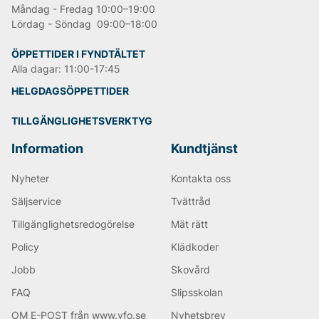
kostymbyxan som förebild, NN07 väljer dock att
Måndag - Fredag 10:00–19:00
designa sina chinos utifrån ett par vanliga jeans.
Lördag - Söndag 09:00–18:00
Därefter blev chinosen en mer avslappnad
vardagsbyxa som bara blir skönare med tiden.
ÖPPETTIDER I FYNDTÄLTET
Alla dagar: 11:00-17:45
Andra populära varumärken:
HELGDAGSÖPPETTIDER
LEE
TILLGÄNGLIGHETSVERKTYG
Tiger of Sweden
Björn Borg
Information
Kundtjänst
Replay
Oscar Jacobson
Nyheter
Kontakta oss
Säljservice
Tvättråd
Tillgänglighetsredogörelse
Mät rätt
Policy
Klädkoder
Jobb
Skovård
FAQ
Slipsskolan
OM E-POST från www.vfo.se
Nyhetsbrev