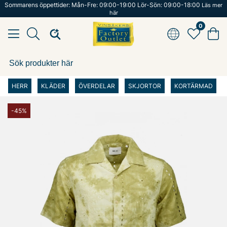
Sommarens öppettider: Mån-Fre: 09:00-19:00 Lör-Sön: 09:00-18:00
Läs mer
här
0
HERR
KLÄDER
ÖVERDELAR
SKJORTOR
KORTÄRMAD
-45%