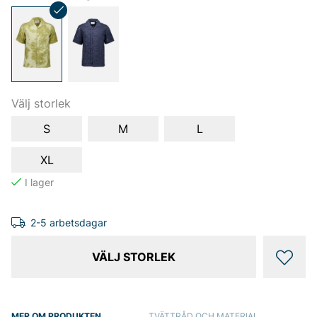
Välj storlek
S
M
L
XL
2-5 arbetsdagar
VÄLJ STORLEK
MER OM PRODUKTEN
TVÄTTRÅD OCH MATERIAL