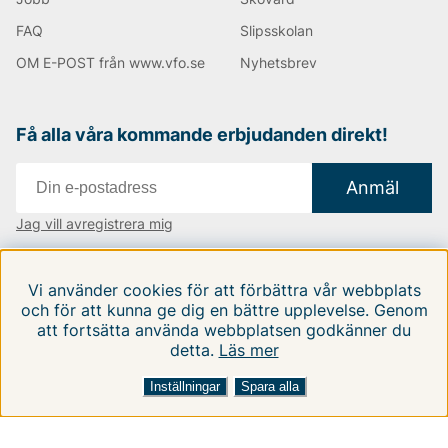
FAQ
Slipsskolan
OM E-POST från www.vfo.se
Nyhetsbrev
Få alla våra kommande erbjudanden direkt!
Anmäl
Jag vill avregistrera mig
Vi finns i:
Danmark
|
Finland
|
Sverige
Vi använder cookies för att förbättra vår webbplats
Följ oss på våra sociala medier
och för att kunna ge dig en bättre upplevelse. Genom
att fortsätta använda webbplatsen godkänner du
detta.
Läs mer
Inställningar
Spara alla