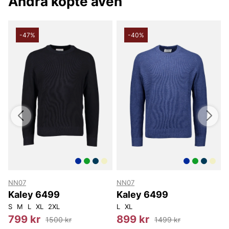
Andra köpte även
-47%
-40%
NN07
NN07
Kaley 6499
Kaley 6499
S
M
L
XL
2XL
L
XL
S
799 kr
899 kr
1500 kr
1499 kr