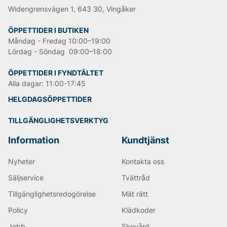
Något NN07 verkligen lyckats med, som de fått god
Widengrensvägen 1, 643 30, Vingåker
respons för, är den perfekta passformen på sina
herrchinos. Vanligtvis designas klassiska chinos med
ÖPPETTIDER I BUTIKEN
kostymbyxan som förebild, NN07 väljer dock att
Måndag - Fredag 10:00–19:00
designa sina chinos utifrån ett par vanliga jeans.
Lördag - Söndag 09:00–18:00
Därefter blev chinosen en mer avslappnad
vardagsbyxa som bara blir skönare med tiden.
ÖPPETTIDER I FYNDTÄLTET
Alla dagar: 11:00-17:45
Andra populära varumärken:
HELGDAGSÖPPETTIDER
LEE
TILLGÄNGLIGHETSVERKTYG
Tiger of Sweden
Björn Borg
Information
Kundtjänst
Replay
Oscar Jacobson
Nyheter
Kontakta oss
Säljservice
Tvättråd
Tillgänglighetsredogörelse
Mät rätt
Policy
Klädkoder
Jobb
Skovård