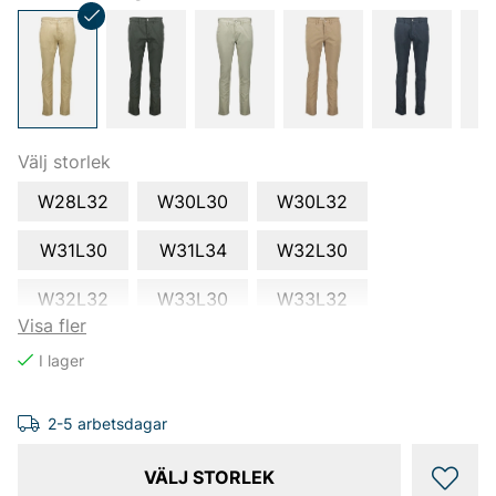
Välj storlek
W28L32
W30L30
W30L32
W31L30
W31L34
W32L30
W32L32
W33L30
W33L32
Visa fler
W34L30
W34L32
W34L34
W36L32
W36L34
W38L32
2-5 arbetsdagar
W38L34
VÄLJ STORLEK