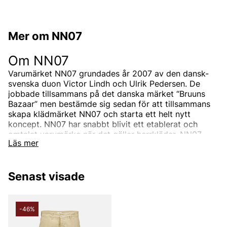
Mer om NN07
Om NN07
Varumärket NN07 grundades år 2007 av den dansk-
svenska duon Victor Lindh och Ulrik Pedersen. De
jobbade tillsammans på det danska märket “Bruuns
Bazaar” men bestämde sig sedan för att tillsammans
skapa klädmärket NN07 och starta ett helt nytt
koncept.
NN07 har snabbt blivit ett etablerat och
omtalat varumärke när det gäller herrkläder.
NN07
Läs mer
drivs inte av trender utan designar unika plagg med
fokus på detaljer, materialval och passform.
Senast visade
Hur kom namnet NN07 till?
NN07 är ett varumärke för alla, oavsett bakgrund.
-46%
Därav namnet NN07, som står för “No Nationality” och
07 från året då det skapades, 2007. Konceptet kallar