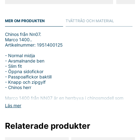
MER OM PRODUKTEN
TVÄTTRÅD OCH MATERIAL
Chinos från Nn07.
Marco 1400..
Artikelnummer: 1951400125
- Normal midja
- Avsmalnande ben
- Slim fit
- Öppna sidofickor
- Passpoalfickor baktill
- Knapp och zipgylf
- Chinos herr
Marco 1400 från NN07 är en herrbyxa i chinosmodell som
kombinerar tidlös stil med vardaglig komfort. Byxan har normal
Läs mer
midja och ett avsmalnande, slim fit som skapar en modern
siluett utan att kännas trång. Den öppna sidofickan ger
praktisk förvaring medan passpoalfickor baktill ger en diskret,
Relaterade produkter
klassisk detalj som förstärker chinosens premium-känsla.
Gylfen stängs med knapp och zip, vilket gör den enkel att
använda varje dag.