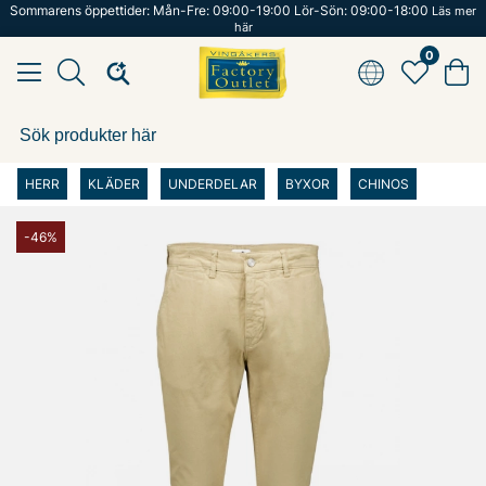
Sommarens öppettider: Mån-Fre: 09:00-19:00 Lör-Sön: 09:00-18:00
Läs mer
här
0
HERR
KLÄDER
UNDERDELAR
BYXOR
CHINOS
-46%