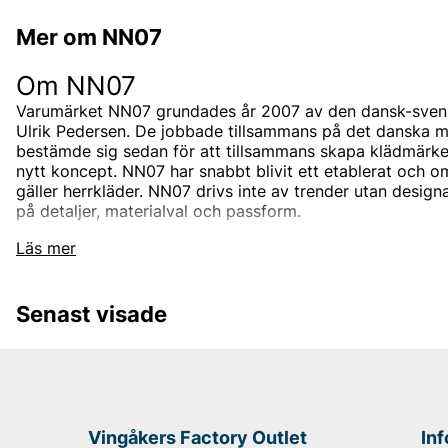
Mer om NN07
Om NN07
Varumärket NN07 grundades år 2007 av den dansk-svens
Ulrik Pedersen. De jobbade tillsammans på det danska 
bestämde sig sedan för att tillsammans skapa klädmärke
nytt koncept.
NN07 har snabbt blivit ett etablerat och o
gäller herrkläder.
NN07 drivs inte av trender utan design
på detaljer, materialval och passform.
Läs mer
Hur kom namnet NN07 till?
NN07 är ett varumärke för alla, oavsett bakgrund. Dära
Senast visade
“No Nationality” och 07 från året då det skapades, 2007.
för “We are no nationality” som går att se i deras grafiska 
varit att alla människor ska känna sig bekväma i NN07s 
NN07s sortiment
Vingåkers Factory Outlet
In