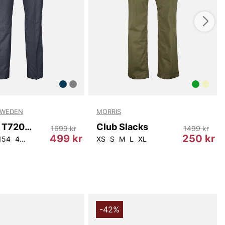
SWEDEN
MORRIS
Tenutas T72066 284
Club Slacks
1699 kr
1499 kr
499 kr
250 kr
154
44
46
48
50
54
56
XS
S
M
L
XL
-42%