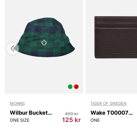
MORRIS
TIGER OF SWEDEN
Wilbur Bucket Hat
Wake T00007 10N
499 kr
125 kr
ONE SIZE
ONE