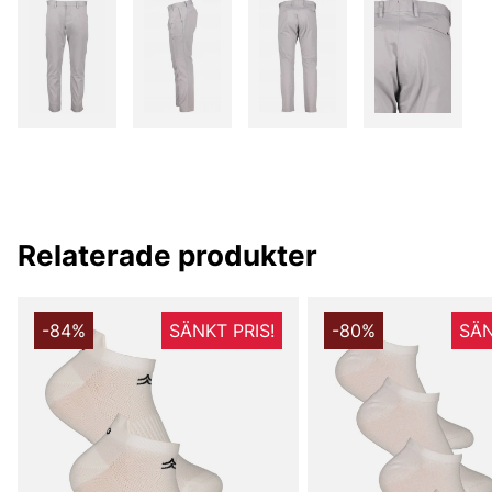
Relaterade produkter
-84%
SÄNKT PRIS!
-80%
SÄN