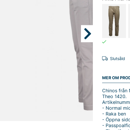
Slutsåld
MER OM PRO
Chinos från 
Theo 1420.
Artikelnumm
- Normal mi
- Raka ben
- Öppna sido
- Passpoalfic