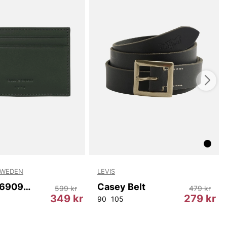
SWEDEN
LEVIS
Wharf T69097 403
Casey Belt
599 kr
479 kr
349 kr
279 kr
90
105