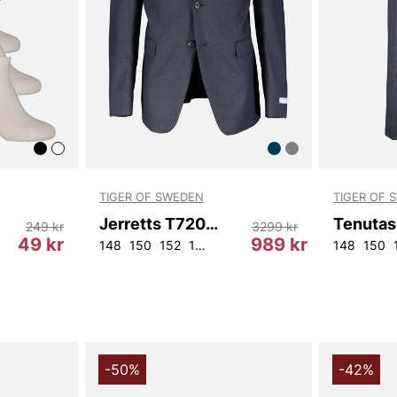
TIGER OF SWEDEN
TIGER OF 
Jerretts T72066 284
249 kr
3299 kr
49 kr
989 kr
L36
L32
W36L32
W31L34
148
150
W38L34
152
154
44
48
50
52
148
150
-50%
-42%