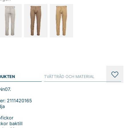
DUKTEN
TVÄTTRÅD OCH MATERIAL
Nn07.
er: 2111420165
dja
fickor
kor baktill