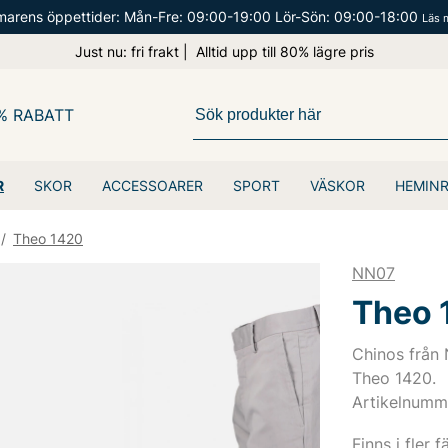
arens öppettider: Mån-Fre: 09:00-19:00 Lör-Sön: 09:00-18:00
Läs 
Just nu: fri frakt | Alltid upp till 80% lägre pris
% RABATT
R
SKOR
ACCESSOARER
SPORT
VÄSKOR
HEMIN
/
Theo 1420
NN07
Theo 
Chinos från 
Theo 1420.
Artikelnumm
Finns i fler f