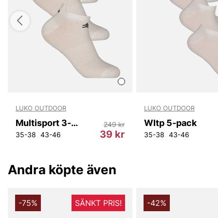
LUKO OUTDOOR
LUKO OUTDOOR
Multisport 3-pack
Wltp 5-pack
249 kr
r
39 kr
34
L30
W31L34
W33L30
35-38
43-46
W36L34
W34L30
W38L34
W28L32
W31L36
W29L32
W32L36
W30L32
35-38
W33L36
43-46
W31L32
W36
W34
Andra köpte även
-75%
SÄNKT PRIS!
-42%