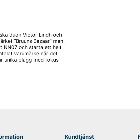
ka duon Victor Lindh och
märket “Bruuns Bazaar” men
t NN07 och starta ett helt
mtalat varumärke när det
ar unika plagg med fokus
v namnet NN07, som står för
 Konceptet kallar de ibland
profil. Målet har alltid
plagg.
formation
Kundtjänst