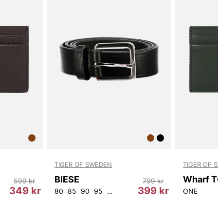
TIGER OF SWEDEN
TIGER OF 
BIESE
599 kr
799 kr
349 kr
399 kr
80
85
90
95
100
105
ONE