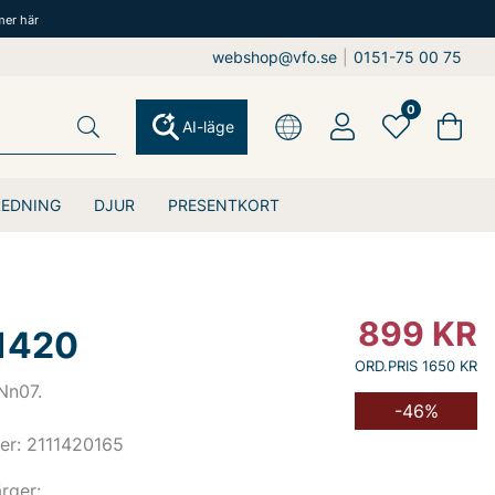
mer här
webshop@vfo.se
|
0151-75 00 75
0
AI-läge
REDNING
DJUR
PRESENTKORT
899
KR
1420
ORD.PRIS 1650 KR
Nn07.
-46%
er: 2111420165
ärger: