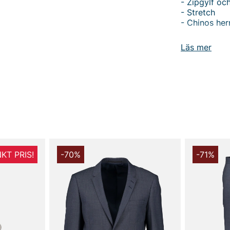
- Zipgylf oc
- Stretch
- Chinos her
Tack för att 
Läs mer
Vingåker.
Lä
KT PRIS!
-70%
-71%