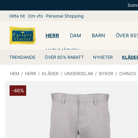
Somm
Hitta hit
Om vfo
Personal Shopping
HERR
DAM
BARN
ÖVER 65
VARUMÄRKEN
TRENDANDE
ÖVER 65% RABATT
NYHETER
KLÄDE
HEM
/
HERR
/
KLÄDER
/
UNDERDELAR
/
BYXOR
/
CHINOS
-46%