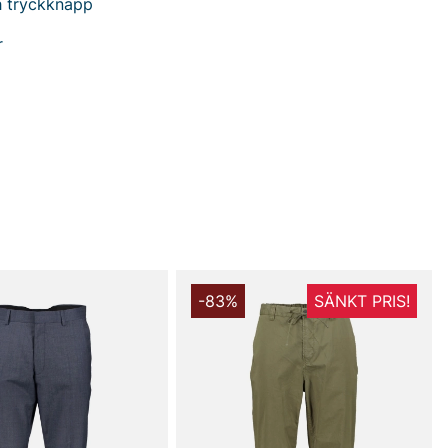
h tryckknapp
r
du handlar i vår webbshop. Besök oss även i vår butik i
s mer på
www.vfo.se
-83%
SÄNKT PRIS!