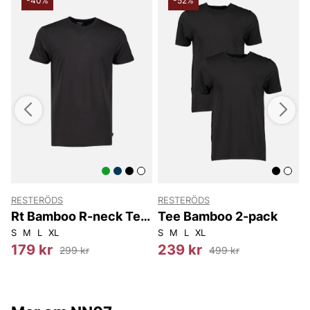
-40%
-52%
RESTERÖDS
RESTERÖDS
Rt Bamboo R-neck Tee
Tee Bamboo 2-pack
Fsc.
50
S
52
M
L
XL
S
M
L
XL
S
179 kr
239 kr
299 kr
499 kr