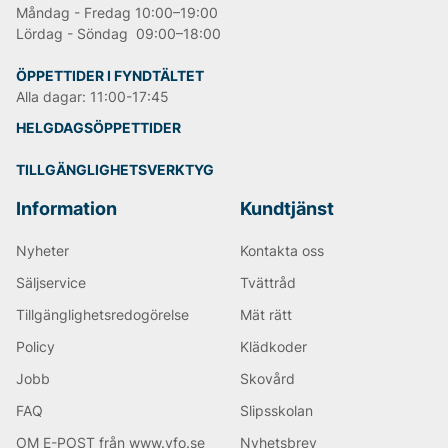
kostymbyxan som förebild, NN07 väljer dock att
Måndag - Fredag 10:00–19:00
designa sina chinos utifrån ett par vanliga jeans.
Lördag - Söndag 09:00–18:00
Därefter blev chinosen en mer avslappnad
vardagsbyxa som bara blir skönare med tiden.
ÖPPETTIDER I FYNDTÄLTET
Alla dagar: 11:00-17:45
Andra populära varumärken:
HELGDAGSÖPPETTIDER
LEE
TILLGÄNGLIGHETSVERKTYG
Tiger of Sweden
Björn Borg
Information
Kundtjänst
Replay
Oscar Jacobson
Nyheter
Kontakta oss
Säljservice
Tvättråd
Tillgänglighetsredogörelse
Mät rätt
Policy
Klädkoder
Jobb
Skovård
FAQ
Slipsskolan
OM E-POST från www.vfo.se
Nyhetsbrev