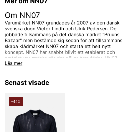
Mer om NN07
Om NN07
Varumärket NN07 grundades år 2007 av den dansk-
svenska duon Victor Lindh och Ulrik Pedersen. De
jobbade tillsammans på det danska märket “Bruuns
Bazaar” men bestämde sig sedan för att tillsammans
skapa klädmärket NN07 och starta ett helt nytt
koncept.
NN07 har snabbt blivit ett etablerat och
omtalat varumärke när det gäller herrkläder.
NN07
Läs mer
drivs inte av trender utan designar unika plagg med
fokus på detaljer, materialval och passform.
Senast visade
Hur kom namnet NN07 till?
NN07 är ett varumärke för alla, oavsett bakgrund.
-44%
Därav namnet NN07, som står för “No Nationality” och
07 från året då det skapades, 2007. Konceptet kallar
de ibland för “We are no nationality” som går att se i
deras grafiska profil. Målet har alltid varit att alla
människor ska känna sig bekväma i NN07s plagg.