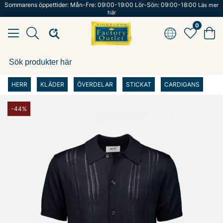
Sommarens öppettider: Mån-Fre: 09:00-19:00 Lör-Sön: 09:00-18:00
Läs mer
här
0
HERR
KLÄDER
ÖVERDELAR
STICKAT
CARDIGANS
-44%