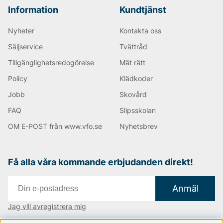
Björn Borg
Information
Kundtjänst
Replay
Oscar Jacobson
Nyheter
Kontakta oss
Säljservice
Tvättråd
Tillgänglighetsredogörelse
Mät rätt
Policy
Klädkoder
Jobb
Skovård
FAQ
Slipsskolan
OM E-POST från www.vfo.se
Nyhetsbrev
Få alla våra kommande erbjudanden direkt!
Anmäl
Jag vill avregistrera mig