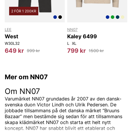
2 FÖR 1 200KR
LEE
NN07
West
Kaley 6499
2
W29L34
W30L32
W31L34
W36L34
W38L34
L
XL
W31L36
W32L36
W33L36
W3
649 kr
799 kr
999 kr
1500 kr
Mer om NN07
Om NN07
Varumärket NN07 grundades år 2007 av den dansk-
svenska duon Victor Lindh och Ulrik Pedersen. De
jobbade tillsammans på det danska märket “Bruuns
Bazaar” men bestämde sig sedan för att tillsammans
skapa klädmärket NN07 och starta ett helt nytt
koncept.
NN07 har snabbt blivit ett etablerat och