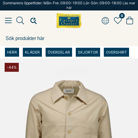
Sommarens öppettider: Mån-Fre: 09:00-19:00 Lör-Sön: 09:00-18:00
Läs mer
här
0
HERR
KLÄDER
ÖVERDELAR
SKJORTOR
OVERSHIRT
-44%