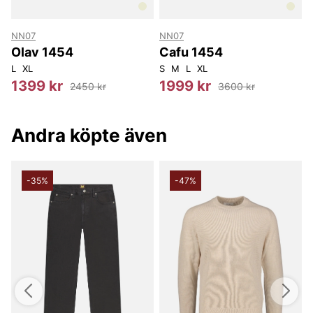
NN07
NN07
Olav 1454
Cafu 1454
L
XL
S
M
L
XL
X
1399 kr
1999 kr
2450 kr
3600 kr
Andra köpte även
-35%
-47%