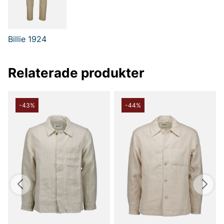
lika bra till jeans som till mer dressade byxor.
Tack för att du handlar i vår webbshop. Besök oss även i vår
butik i Vingåker.
Läs mer på
www.vfo.se
Billie 1924
Relaterade produkter
-43%
-44%