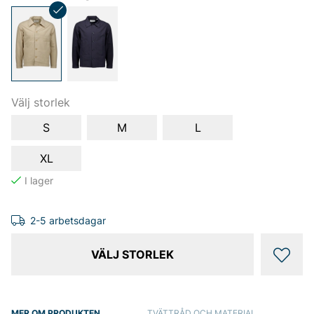
Välj storlek
S
M
L
XL
2-5 arbetsdagar
VÄLJ STORLEK
MER OM PRODUKTEN
TVÄTTRÅD OCH MATERIAL