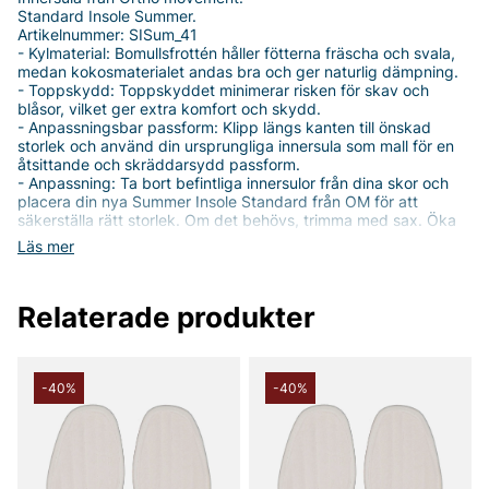
Standard Insole Summer.
Artikelnummer: SISum_41
- Kylmaterial: Bomullsfrottén håller fötterna fräscha och svala,
medan kokosmaterialet andas bra och ger naturlig dämpning.
- Toppskydd: Toppskyddet minimerar risken för skav och
blåsor, vilket ger extra komfort och skydd.
- Anpassningsbar passform: Klipp längs kanten till önskad
storlek och använd din ursprungliga innersula som mall för en
åtsittande och skräddarsydd passform.
- Anpassning: Ta bort befintliga innersulor från dina skor och
placera din nya Summer Insole Standard från OM för att
säkerställa rätt storlek. Om det behövs, trimma med sax. Öka
gradvis användningen av dina nya innersulor eftersom din
Läs mer
kropp kan uppleva nya belastningsmönster.
- Rengöring & Skötsel: Rengör med ljummet vatten och tvål.
Torka i rumstemperatur. Tvätta inte i tvättmaskin.
Relaterade produkter
Tack för att du handlar i vår webbshop. Besök oss även i vår
butik i Vingåker.
Läs mer på
www.vfo.se
-40%
-40%