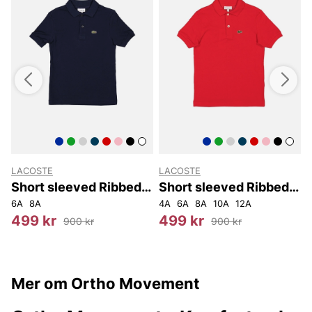
LACOSTE
LACOSTE
Short sleeved Ribbed
Short sleeved Ribbed
Collar Shirt.
Collar Shirt.
C
5L30
6A
8A
W27L30
W25L32
W28L32
W29L32
4A
6A
8A
10A
12A
499 kr
499 kr
900 kr
900 kr
Mer om Ortho Movement