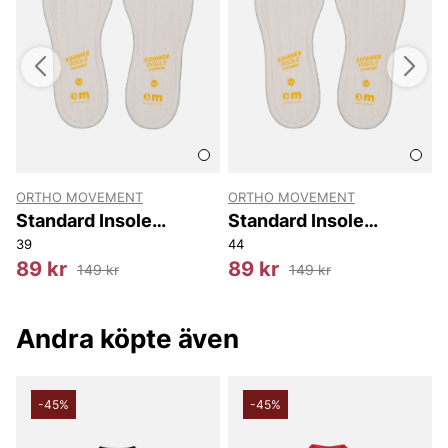
ORTHO MOVEMENT
ORTHO MOVEMENT
Standard Insole
Standard Insole
Summer
Summer
39
44
4
89 kr
89 kr
149 kr
149 kr
Andra köpte även
-45%
-45%