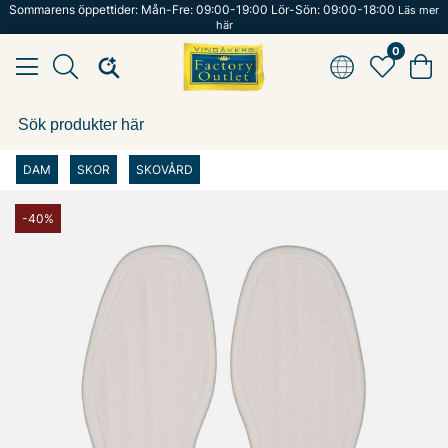
Sommarens öppettider: Mån-Fre: 09:00-19:00 Lör-Sön: 09:00-18:00
Läs mer
här
0
DAM
SKOR
SKOVÅRD
-40%