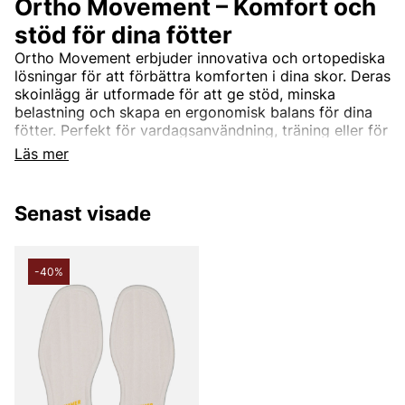
Ortho Movement – Komfort och
stöd för dina fötter
Ortho Movement erbjuder innovativa och ortopediska
lösningar för att förbättra komforten i dina skor. Deras
skoinlägg är utformade för att ge stöd, minska
belastning och skapa en ergonomisk balans för dina
fötter. Perfekt för vardagsanvändning, träning eller för
att lindra fotrelaterade problem, hjälper Ortho
Läs mer
Movement dig att må bra från grunden.
Senast visade
-40%