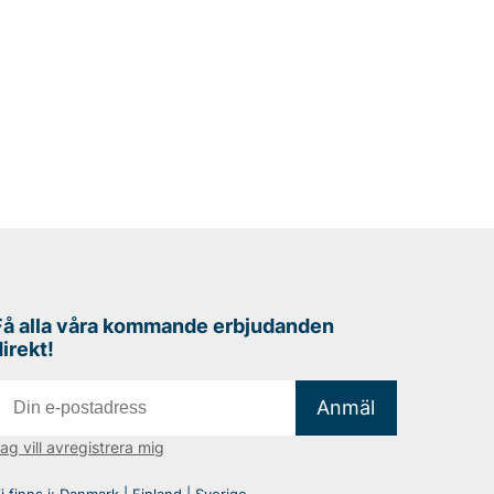
Få alla våra kommande erbjudanden
direkt!
Anmäl
ag vill avregistrera mig
i finns i:
Danmark
|
Finland
|
Sverige