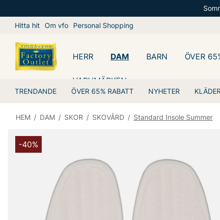
Somm
Hitta hit
Om vfo
Personal Shopping
HERR
DAM
BARN
ÖVER 65
VARUMÄRKEN
TRENDANDE
ÖVER 65% RABATT
NYHETER
KLÄDE
HEM
/
DAM
/
SKOR
/
SKOVÅRD
/
Standard Insole Summer
-40%