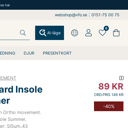
mer här
webshop@vfo.se
|
0151-75 00 75
0
AI-läge
EDNING
DJUR
PRESENTKORT
VEMENT
89
KR
ard Insole
ORD.PRIS 149 KR
er
-40%
ån Ortho movement.
sole Summer.
er: SISum_43