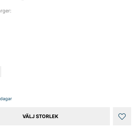
ärger:
sdagar
VÄLJ STORLEK