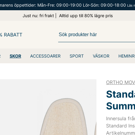
arens öppettider: Mån-Fre: 09:00-19:00 Lör-Sön: 09:00-18:00
Läs 
Just nu: fri frakt | Alltid upp till 80% lägre pris
% RABATT
R
SKOR
ACCESSOARER
SPORT
VÄSKOR
HEMINR
ORTHO MO
Stand
Summ
Innersula fr
Standard In
Artikelnumm