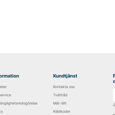
formation
Kundtjänst
eter
Kontakta oss
service
Tvättråd
gänglighetsredogörelse
Mät rätt
J
cy
Klädkoder
V