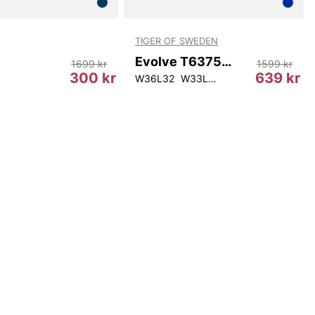
TIGER OF SWEDEN
Evolve T63757 21F
1699 kr
1599 kr
300 kr
639 kr
W36L32
W33L34
W34L34
W36L34