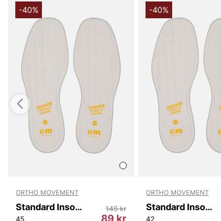
-40%
-40%
ORTHO MOVEMENT
ORTHO MOVEMENT
Standard Insole Summer
Standard Insole Summer
149 kr
89 kr
45
42