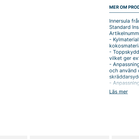
MER OM PRO
Innersula fr
Standard In
Artikelnumm
- Kylmateria
kokosmateria
- Toppskydd:
vilket ger e
- Anpassning
och använd d
skräddarsyd
- Anpassning
din nya Summ
Läs mer
storlek. Om
av dina nya 
belastningsm
- Rengöring 
rumstemperat
Tack för att 
Vingåker.
Lä