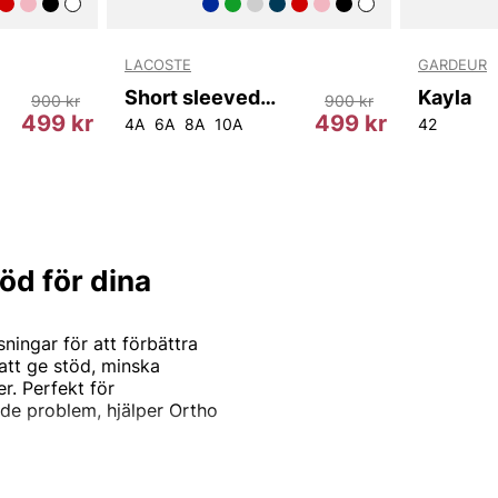
LACOSTE
GARDEUR
Short sleeved Ribbed Collar Shirt.
Kayla
900 kr
900 kr
499 kr
499 kr
4A
6A
8A
10A
42
öd för dina
ingar för att förbättra
att ge stöd, minska
r. Perfekt för
rade problem, hjälper Ortho