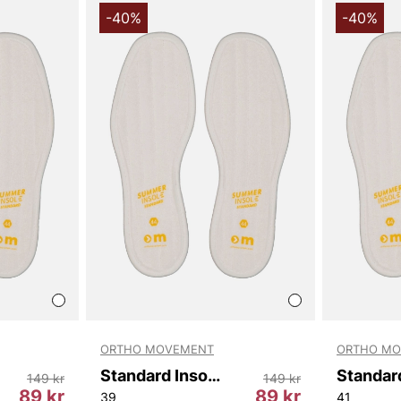
-40%
-40%
ORTHO MOVEMENT
ORTHO M
Standard Insole Summer
149 kr
149 kr
89 kr
89 kr
39
41