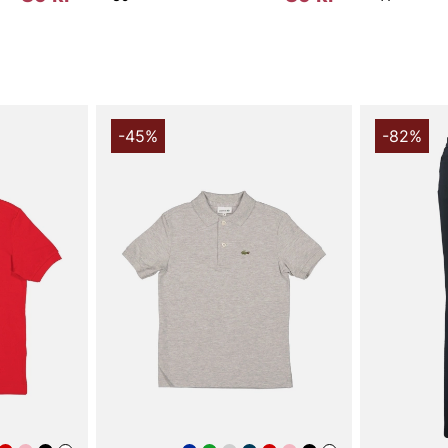
-45%
-82%