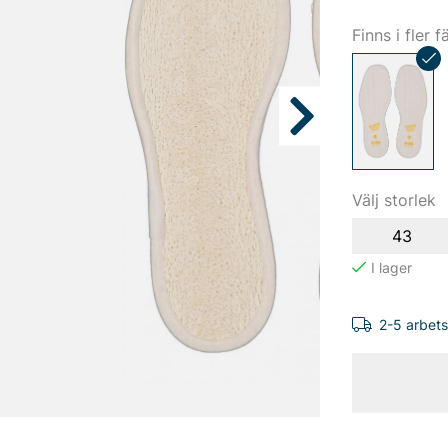
Finns i fler f
Välj storlek
43
2-5 arbet