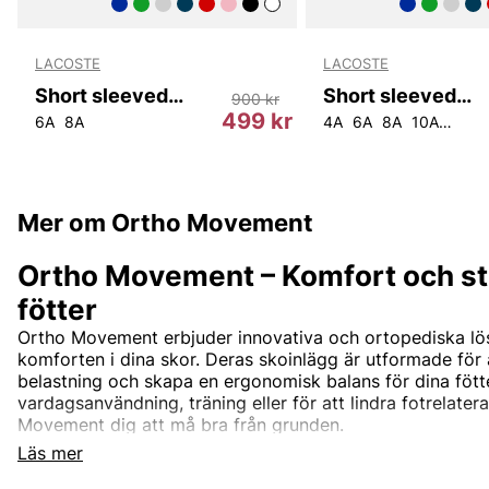
LACOSTE
LACOSTE
Short sleeved Ribbed Collar Shirt.
Short sleeved Ribbed Collar Shirt.
900 kr
499 kr
6A
8A
4A
6A
8A
10A
12A
Mer om Ortho Movement
Ortho Movement – Komfort och st
fötter
Ortho Movement erbjuder innovativa och ortopediska lösn
komforten i dina skor. Deras skoinlägg är utformade för 
belastning och skapa en ergonomisk balans för dina fötte
vardagsanvändning, träning eller för att lindra fotrelate
Movement dig att må bra från grunden.
Läs mer