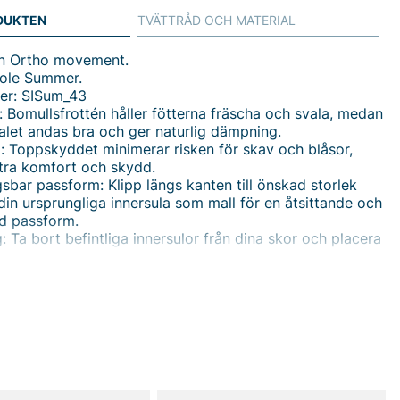
DUKTEN
TVÄTTRÅD OCH MATERIAL
ån Ortho movement.
sole Summer.
er: SISum_43
l: Bomullsfrottén håller fötterna fräscha och svala, medan
let andas bra och ger naturlig dämpning.
 Toppskyddet minimerar risken för skav och blåsor,
xtra komfort och skydd.
sbar passform: Klipp längs kanten till önskad storlek
in ursprungliga innersula som mall för en åtsittande och
d passform.
: Ta bort befintliga innersulor från dina skor och placera
er Insole Standard från OM för att säkerställa rätt
 det behövs, trimma med sax. Öka gradvis användningen
innersulor eftersom din kropp kan uppleva nya
önster.
& Skötsel: Rengör med ljummet vatten och tvål. Torka i
ur. Tvätta inte i tvättmaskin.
du handlar i vår webbshop. Besök oss även i vår butik i
s mer på
www.vfo.se