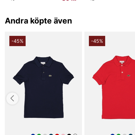
Andra köpte även
-45%
-45%