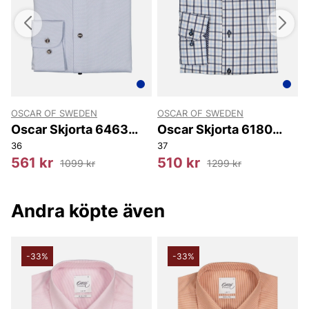
OSCAR OF SWEDEN
OSCAR OF SWEDEN
Oscar Skjorta 6463
Oscar Skjorta 6180
Slim
Slim
36
37
3
561 kr
510 kr
1099 kr
1299 kr
Andra köpte även
-33%
-33%