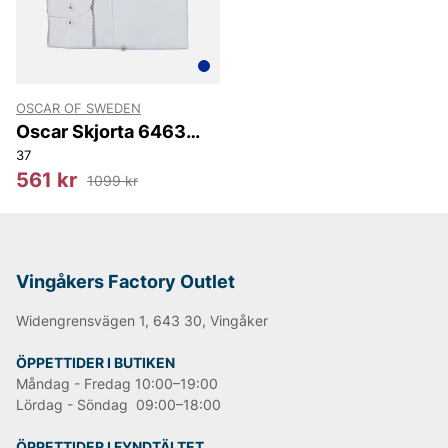
eller bara snygg och bekväm.
Andra populära varumärken:
OSCAR OF SWEDEN
LEE
Oscar Skjorta 6463
NN07
Slim
37
Björn Borg
561 kr
1099 kr
Replay
Oscar Jacobson
Vingåkers Factory Outlet
Widengrensvägen 1, 643 30, Vingåker
ÖPPETTIDER I BUTIKEN
Måndag - Fredag 10:00–19:00
Lördag - Söndag 09:00–18:00
ÖPPETTIDER I FYNDTÄLTET