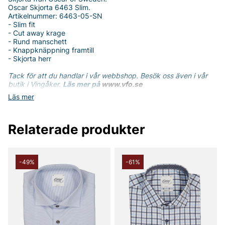
Oscar Skjorta 6463 Slim.
Artikelnummer: 6463-05-SN
- Slim fit
- Cut away krage
- Rund manschett
- Knappknäppning framtill
- Skjorta herr
Tack för att du handlar i vår webbshop. Besök oss även i vår
butik i Vingåker.
Läs mer på
www.vfo.se
Läs mer
Relaterade produkter
-49%
-61%