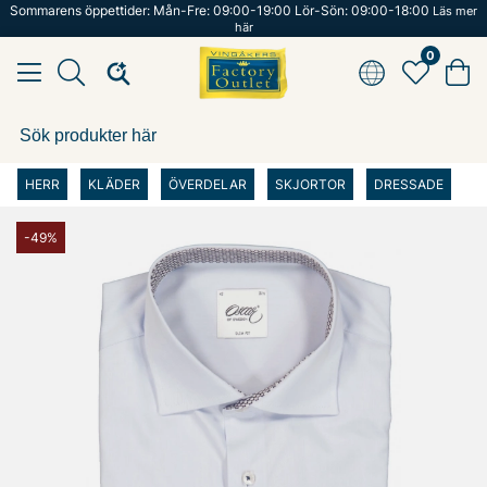
Sommarens öppettider: Mån-Fre: 09:00-19:00 Lör-Sön: 09:00-18:00
Läs mer
här
0
HERR
KLÄDER
ÖVERDELAR
SKJORTOR
DRESSADE
-49%