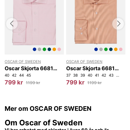
OSCAR OF SWEDEN
OSCAR OF SWEDEN
Oscar Skjorta 6681
Oscar Skjorta 6681
Slim
Slim
40
42
44
45
37
38
39
40
41
42
43
44
45
3
799 kr
799 kr
1199 kr
1199 kr
Mer om OSCAR OF SWEDEN
Om Oscar of Sweden
Vi har arbetat med skjortor i över 60 år och är