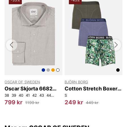
-33%
-45%
OSCAR OF SWEDEN
BJÖRN BORG
Oscar Skjorta 6682
Cotton Stretch Boxer
Reg
3P
38
39
40
41
42
43
44
45
46
S
3
799 kr
249 kr
1199 kr
449 kr