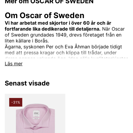
Mer om OSCAR OF SWEDEN
Om Oscar of Sweden
Vi har arbetat med skjortor i över 60 år och är
fortfarande lika dedikerade till detaljerna.
När Oscar
of Sweden grundades 1949, drevs företaget från en
liten källare i Borås.
Ägarna, syskonen Per och Eva Åhman började tidigt
med att pressa kragar och klippa till trådar, under
deras pappas vakande öga. Idag säljs kvalitetsskjortor
Läs mer
från Oscar of Sweden över hela världen, men designas
fortfarande i Borås.
Vi är dedikerade till detaljerna. Varje söm, mönster,
Senast visade
passform och snitt måste vara helt perfekt. Vi lämnar
ingen detalj åt slumpen. Det ska både synas och
kännas att du bär en skjorta från Oscar of Sweden.
-31%
Därför lägger vi stor vikt i valet av exklusiva textilier,
knappar och tråd till vävningsteknik och tvättning av
tygerna. I tygväg erbjuder vi allt från linne till tvättat
denim, chambray.
Det finns inga speciella tillfällen eftersom varje tillfälle