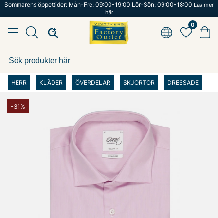
Sommarens öppettider: Mån-Fre: 09:00-19:00 Lör-Sön: 09:00-18:00
Läs mer
här
0
HERR
KLÄDER
ÖVERDELAR
SKJORTOR
DRESSADE
-31%