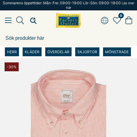
Sommarens öppettider: Mån-Fre: 09:00-19:00 Lör-Sön: 09:00-18:00
Läs mer
här
0
HERR
KLÄDER
ÖVERDELAR
SKJORTOR
MÖNSTRADE
-30%