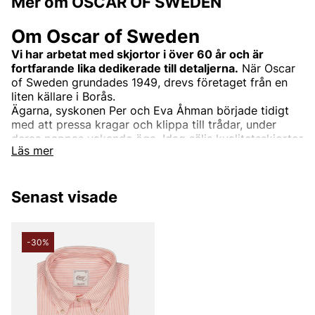
Mer om OSCAR OF SWEDEN
Om Oscar of Sweden
Vi har arbetat med skjortor i över 60 år och är
fortfarande lika dedikerade till detaljerna.
När Oscar
of Sweden grundades 1949, drevs företaget från en
liten källare i Borås.
Ägarna, syskonen Per och Eva Åhman började tidigt
med att pressa kragar och klippa till trådar, under
deras pappas vakande öga. Idag säljs kvalitetsskjortor
Läs mer
från Oscar of Sweden över hela världen, men designas
fortfarande i Borås.
Vi är dedikerade till detaljerna. Varje söm, mönster,
Senast visade
passform och snitt måste vara helt perfekt. Vi lämnar
ingen detalj åt slumpen. Det ska både synas och
kännas att du bär en skjorta från Oscar of Sweden.
-30%
Därför lägger vi stor vikt i valet av exklusiva textilier,
knappar och tråd till vävningsteknik och tvättning av
tygerna. I tygväg erbjuder vi allt från linne till tvättat
denim, chambray.
Det finns inga speciella tillfällen eftersom varje tillfälle