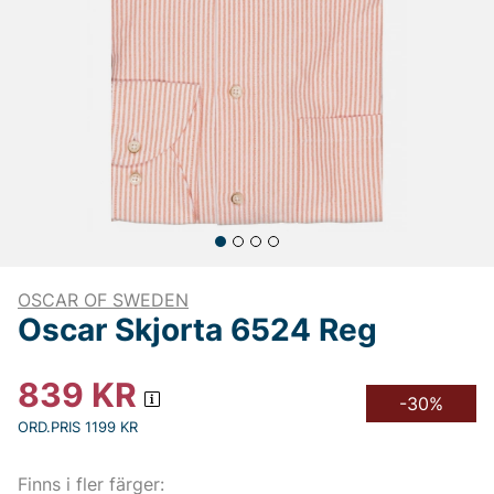
OSCAR OF SWEDEN
Oscar Skjorta 6524 Reg
839
KR
-30%
ORD.PRIS 1199 KR
Finns i fler färger: