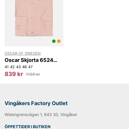
är unikt och kräver sin skjorta. Därför har vi skjortor
som passar för vardag, arbete, fest, bröllop,
begravning eller andra stunder då din skjorta behöver
vara stilren, uppklädd, preppy, elegant, sportig, ledig,
eller bara snygg och bekväm.
Andra populära varumärken:
OSCAR OF SWEDEN
LEE
Oscar Skjorta 6524
NN07
Reg
41
42
43
46
47
Björn Borg
839 kr
1199 kr
Replay
Oscar Jacobson
Vingåkers Factory Outlet
Widengrensvägen 1, 643 30, Vingåker
ÖPPETTIDER I BUTIKEN