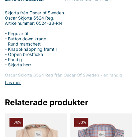
Skjorta från Oscar of Sweden.
Oscar Skjorta 6524 Reg.
Artikelnummer: 6524-33-RN
- Regular fit
- Button down krage
- Rund manschett
- Knappknäppning framtill
- Öppen bröstficka
- Randig
- Skjorta herr
Oscar Skjorta 6524 Reg från Oscar Of Sweden - en randig
herrskjorta i 100% bomull med regular fit som förenar komfort
Läs mer
och stil. Den avslappnade passformen ger rörelsefrihet utan att
förlora ett prydligt intryck, vilket gör skjortan lika självklar till
kontoret som till fritid.
Relaterade produkter
Skjortans detaljer är tydliga och funktionella: en button-down
krage som ger en sportig men ändå sofistikerad look,
knappknäppning framtill och en öppen bröstficka som ger en
subtil, praktisk detalj. Den rundade manschetten avslutar
-36%
-33%
ärmen med en ren och tidlös linje, vilket lyfter helhetsintrycket
utan att kännas överdrivet.