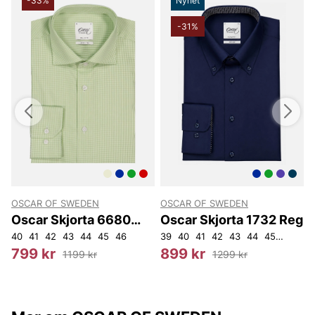
-33%
Nyhet
-31%
OSCAR OF SWEDEN
OSCAR OF SWEDEN
Oscar Skjorta 6680
Oscar Skjorta 1732 Reg
Reg
40
41
42
43
44
45
46
39
40
41
42
43
44
45
46
3
799 kr
899 kr
1199 kr
1299 kr