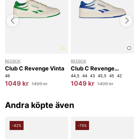
REEBOK
REEBOK
Club C Revenge Vinta
Club C Revenge
Vintage
44
46
45
46
44,5
44
43
45,5
45
42
4
1049 kr
1049 kr
1499 kr
1499 kr
Andra köpte även
-42%
-75%