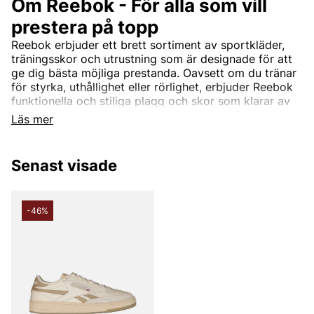
Om Reebok - För alla som vill
prestera på topp
Reebok erbjuder ett brett sortiment av sportkläder,
träningsskor och utrustning som är designade för att
ge dig bästa möjliga prestanda. Oavsett om du tränar
för styrka, uthållighet eller rörlighet, erbjuder Reebok
funktionella och stiliga plagg och skor som klarar av
de tuffaste passen.
Läs mer
Hos Vingåkers Factory Outlet hittar du ett urval av
Reebok-produkter som gör att du kan prestera på
topp – från löparskor till träningskläder och
Senast visade
sportaccessoarer.
-46%