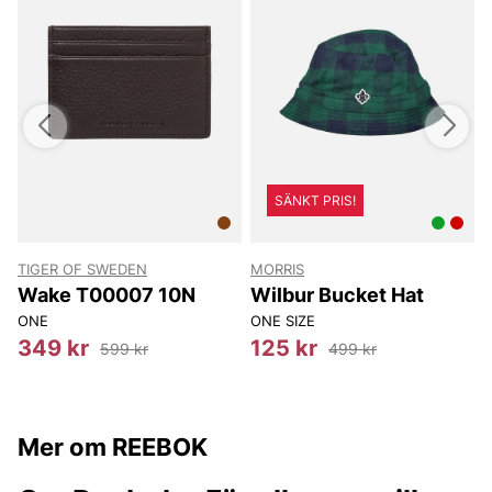
SÄNKT PRIS!
TIGER OF SWEDEN
MORRIS
T
Wake T00007 10N
Wilbur Bucket Hat
ONE
ONE SIZE
349 kr
125 kr
599 kr
499 kr
Mer om REEBOK