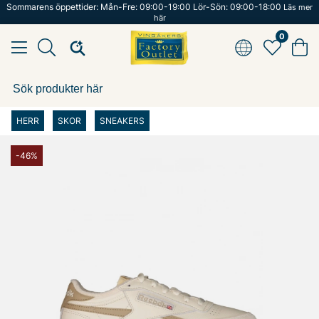
Sommarens öppettider: Mån-Fre: 09:00-19:00 Lör-Sön: 09:00-18:00
Läs mer
här
0
HERR
SKOR
SNEAKERS
-46%