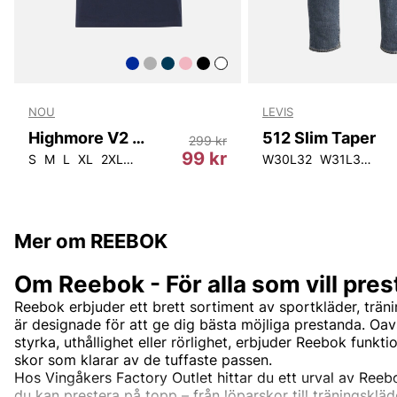
NOU
LEVIS
Highmore V2 M Tee
512 Slim Taper
299 kr
r
99 kr
S
M
L
XL
2XL
3XL
4XL
5XL
W30L32
W31L34
W3
Mer om REEBOK
Om Reebok - För alla som vill pres
Reebok erbjuder ett brett sortiment av sportkläder, trän
är designade för att ge dig bästa möjliga prestanda. Oav
styrka, uthållighet eller rörlighet, erbjuder Reebok funkti
skor som klarar av de tuffaste passen.
Hos Vingåkers Factory Outlet hittar du ett urval av Ree
du kan prestera på topp – från löparskor till träningsklä