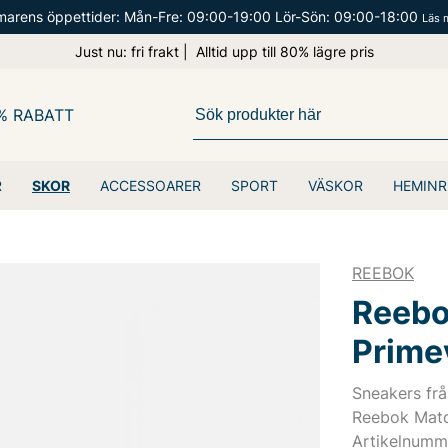
arens öppettider: Mån-Fre: 09:00-19:00 Lör-Sön: 09:00-18:00
Läs 
Just nu: fri frakt | Alltid upp till 80% lägre pris
% RABATT
R
SKOR
ACCESSOARER
SPORT
VÄSKOR
HEMINR
REEBOK
Reebo
Prime
Sneakers fr
Reebok Matc
Artikelnumm