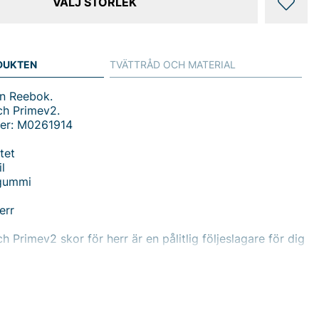
VÄLJ STORLEK
DUKTEN
TVÄTTRÅD OCH MATERIAL
ån Reebok.
h Primev2.
er: M0261914
tet
il
 gummi
err
 Primev2 skor för herr är en pålitlig följeslagare för dig
binera komfort, hållbarhet och stil i vardagen. Utsidan i
itstyrka och enkel skötsel, medan insidan i textil skapar
behaglig känsla mot huden. Yttersulan i gummi ger bra
ng hållbarhet, och snörningen gör att passformen enkelt
 efter aktivitet och personliga preferenser.