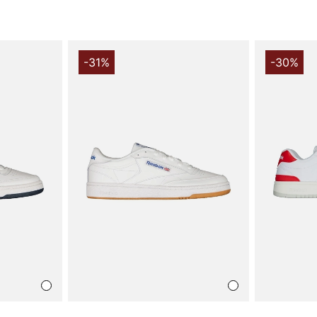
Passformen o
för träning o
och individu
skorna passa
-31%
-30%
Match Prime
enkel vård o
funktion.
Välj Reebok 
och gummi so
bra val för 
välkänt varu
kompletterar
Tack för att 
Vingåker.
Lä