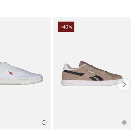
ch materialen gör att dessa sneakers passar bra både
ch fritid. Den klassiska snörningen bidrar till en säker
ell passform, medan den sportiga designen gör att
r lika bra till jeans som till träningskläder. Med Reebok
-40%
v2 får du en mångsidig sneaker som erbjuder komfort,
ch ett tidlöst utseende utan att kompromissa med
Match Primev2 - en väl avvägd sneaker i syntet, textil
m tar sig an vardagens krav med stil och pålitlighet. Ett
den som söker en hållbar och bekväm sneaker från ett
märke. Beställ din par idag och upplev hur denna sko
 din look i både gymmet och på stan.
du handlar i vår webbshop. Besök oss även i vår butik i
s mer på
www.vfo.se