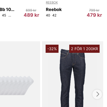
REEBOK
Reebok Bb 1000 Clean
Reebok
699 kr
799 kr
489 kr
479 kr
45
45,5
40
42
-32%
2 FÖR 1 200KR