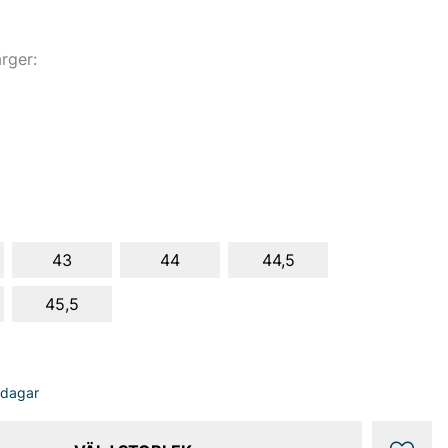
ärger:
43
44
44,5
45,5
sdagar