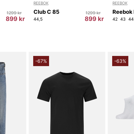
REEBOK
REEBOK
Club C 85
1299 kr
1299 kr
899 kr
899 kr
44,5
42
43
44
-67%
-63%