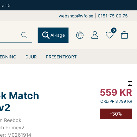
mer här
webshop@vfo.se
|
0151-75 00 75
0
AI-läge
EDNING
DJUR
PRESENTKORT
559
KR
k Match
ORD.PRIS 799 KR
v2
-30%
ån Reebok.
h Primev2.
er: M0261914