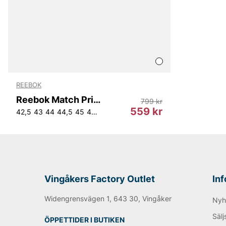
REEBOK
Reebok Match Primev2
799 kr
559 kr
42,5
43
44
44,5
45
45,5
Vingåkers Factory Outlet
In
Widengrensvägen 1, 643 30, Vingåker
Nyh
Sälj
ÖPPETTIDER I BUTIKEN