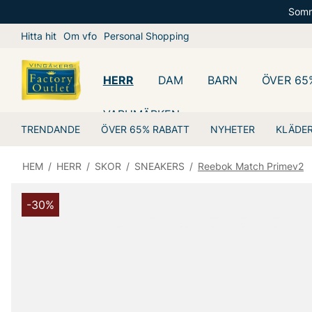
Somm
Hitta hit
Om vfo
Personal Shopping
HERR
DAM
BARN
ÖVER 65
VARUMÄRKEN
TRENDANDE
ÖVER 65% RABATT
NYHETER
KLÄDE
HEM
/
HERR
/
SKOR
/
SNEAKERS
/
Reebok Match Primev2
-30%