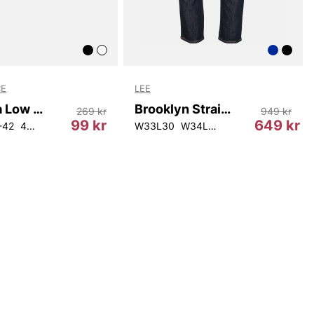
E
LEE
Mallorca Low Cut Socks 8-Pack
Brooklyn Straight
269 kr
949 kr
99 kr
649 kr
-42
43-46
W33L30
W34L30
W36L30
W38L30