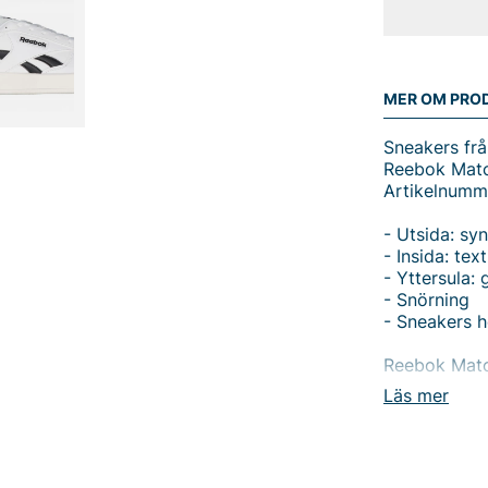
MER OM PRO
Sneakers fr
Reebok Matc
Artikelnumm
- Utsida: syn
- Insida: text
- Yttersula:
- Snörning
- Sneakers h
Reebok Match
som vill kom
Läs mer
syntet ger sl
en mjuk och 
grepp och lå
kan anpassas