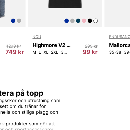
NOU
ENDURANC
Highmore V2 M Tee
1299 kr
299 kr
749 kr
99 kr
4L30
W38L34
W40L32
M
L
XL
2XL
3XL
5XL
35-38
39
tera på topp
ingsskor och utrustning som
sett om du tränar för
onella och stiliga plagg och
bok-produkter som gör att
der och sportaccessoarer.