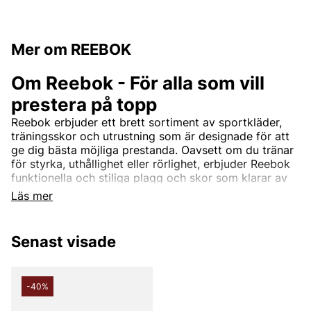
Mer om REEBOK
Om Reebok - För alla som vill
prestera på topp
Reebok erbjuder ett brett sortiment av sportkläder,
träningsskor och utrustning som är designade för att
ge dig bästa möjliga prestanda. Oavsett om du tränar
för styrka, uthållighet eller rörlighet, erbjuder Reebok
funktionella och stiliga plagg och skor som klarar av
de tuffaste passen.
Läs mer
Hos Vingåkers Factory Outlet hittar du ett urval av
Reebok-produkter som gör att du kan prestera på
topp – från löparskor till träningskläder och
Senast visade
sportaccessoarer.
-40%