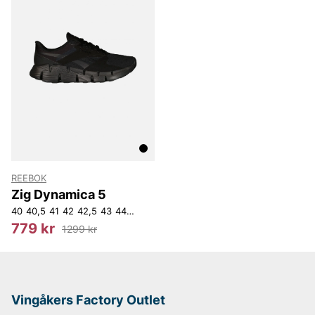
REEBOK
Zig Dynamica 5
40
40,5
41
42
42,5
43
44
44,5
45
779 kr
1299 kr
Vingåkers Factory Outlet