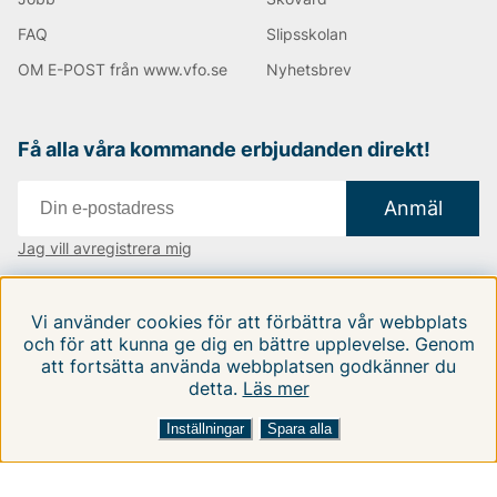
FAQ
Slipsskolan
OM E-POST från www.vfo.se
Nyhetsbrev
Få alla våra kommande erbjudanden direkt!
Anmäl
Jag vill avregistrera mig
Vi finns i:
Danmark
|
Finland
|
Sverige
Vi använder cookies för att förbättra vår webbplats
Följ oss på våra sociala medier
och för att kunna ge dig en bättre upplevelse. Genom
att fortsätta använda webbplatsen godkänner du
detta.
Läs mer
Inställningar
Spara alla