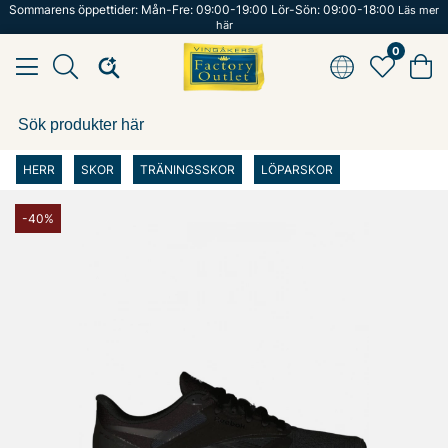
Sommarens öppettider: Mån-Fre: 09:00-19:00 Lör-Sön: 09:00-18:00
Läs mer
här
0
HERR
SKOR
TRÄNINGSSKOR
LÖPARSKOR
-40%