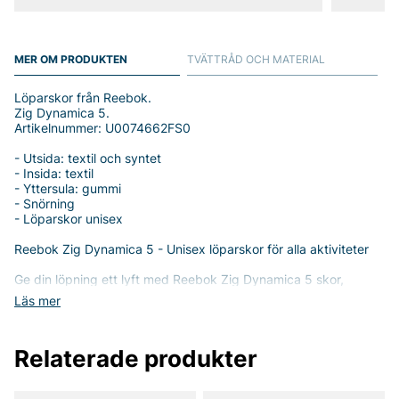
MER OM PRODUKTEN
TVÄTTRÅD OCH MATERIAL
Löparskor från Reebok.
Zig Dynamica 5.
Artikelnummer: U0074662FS0
- Utsida: textil och syntet
- Insida: textil
- Yttersula: gummi
- Snörning
- Löparskor unisex
Reebok Zig Dynamica 5 - Unisex löparskor för alla aktiviteter
Ge din löpning ett lyft med Reebok Zig Dynamica 5 skor,
perfekta för både honom och henne! Dessa löparskor
Läs mer
kombinerar stil, komfort och funktionalitet för att ge dig en
överlägsen upplevelse oavsett om du tränar på gymmet,
joggar i parken eller behöver ett par bekväma skor för daglig
Relaterade produkter
användning.
Zig Dynamica 5 är designade med en modern och sportig