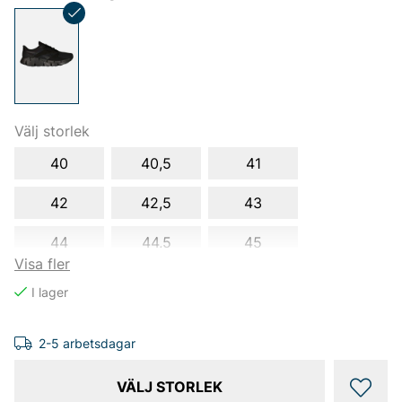
Välj storlek
40
40,5
41
42
42,5
43
44
44,5
45
Visa fler
2-5 arbetsdagar
VÄLJ STORLEK