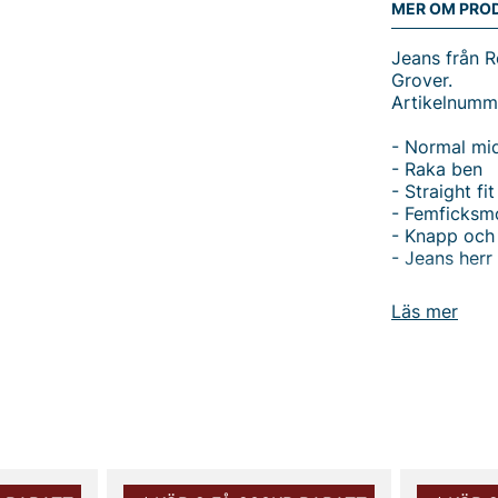
MER OM PRO
Jeans från R
Grover.
Artikelnumm
- Normal mi
- Raka ben
- Straight fit
- Femficksm
- Knapp och
- Jeans herr
Upptäck Repl
Läs mer
kombinerar k
och raka ben
väl avvägd s
olika tillfä
enkelt knapp
både till var
Tillverkade 