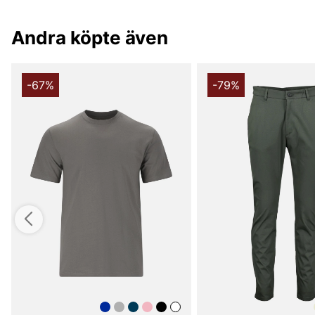
Andra köpte även
-67%
-79%