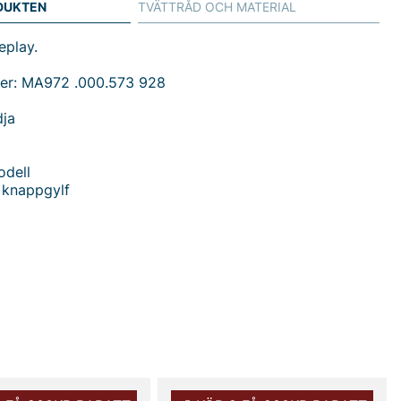
DUKTEN
TVÄTTRÅD OCH MATERIAL
eplay.
er: MA972 .000.573 928
dja
odell
 knappgylf
ay Grover Jeans för herr - en tidlös klassiker som
omfort med en enkel, stilren design. Med normal midja
 i straight fit skapar modellen en avslappnad men ändå
ilhuett som passar de flesta kroppstyper och vardagens
llen. Den klassiska femficksdesignen tillsammans med ett
gylf ger ett autentiskt jeansutseende som känns rätt
dags och när du vill klä upp lite.
i 99% bomull och 1% elastan får tyget en mjuk känsla