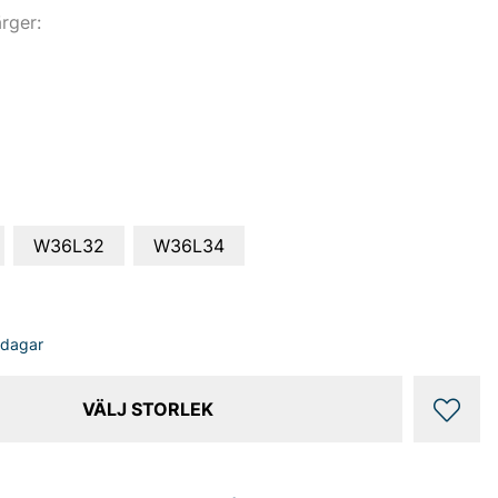
ärger:
W36L32
W36L34
sdagar
VÄLJ STORLEK