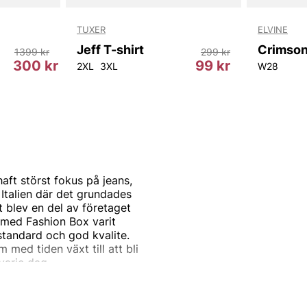
TUXER
ELVINE
Jeff T-shirt
1399 kr
299 kr
300 kr
99 kr
34
W32L32
W32L34
2XL
3XL
W33L32
W33L34
W28
aft störst fokus på jeans,
i Italien där det grundades
 blev en del av företaget
 med Fashion Box varit
standard och god kvalite.
 med tiden växt till att bli
 varje dag.
ärkt kvalite, karaktäristisk
t märket till den framgång