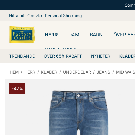
Somm
Hitta hit
Om vfo
Personal Shopping
HERR
DAM
BARN
ÖVER 65
VARUMÄRKEN
TRENDANDE
ÖVER 65% RABATT
NYHETER
KLÄDE
HEM
/
HERR
/
KLÄDER
/
UNDERDELAR
/
JEANS
/
MID WAI
-47%