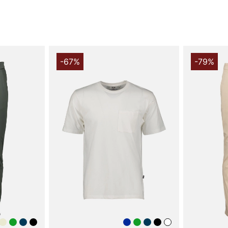
-67%
-79%