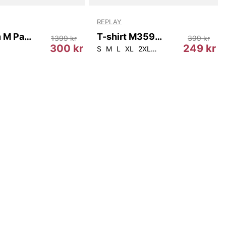
REPLAY
Crimson M Pants
T-shirt M3590A Replay
1399 kr
399 kr
300 kr
249 kr
S
M
L
XL
2XL
3XL