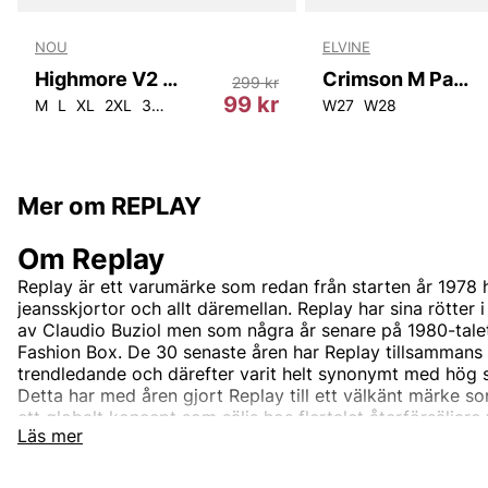
NOU
ELVINE
Highmore V2 M Tee
Crimson M Pants
299 kr
r
99 kr
4
W28L32
M
L
XL
W28L34
2XL
3XL
W29L32
4XL
5XL
W29L34
W30L32
W27
W28
W31L32
W31L
Mer om REPLAY
Om Replay
Replay är ett varumärke som redan från starten år 1978 h
jeansskjortor och allt däremellan. Replay har sina rötter 
av Claudio Buziol men som några år senare på 1980-talet
Fashion Box. De 30 senaste åren har Replay tillsammans
trendledande och därefter varit helt synonymt med hög 
Detta har med åren gjort Replay till ett välkänt märke som
ett globalt koncept som säljs hos flertalet återförsäljare
Läs mer
Företaget har sedan start utgått från tre grundpelare; Utm
italiensk design och innovativ stil. Dessa pelare har tagi