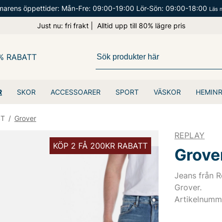
arens öppettider: Mån-Fre: 09:00-19:00 Lör-Sön: 09:00-18:00
Läs 
Just nu: fri frakt | Alltid upp till 80% lägre pris
% RABATT
R
SKOR
ACCESSOARER
SPORT
VÄSKOR
HEMIN
ST
/
Grover
REPLAY
KÖP 2 FÅ 200KR RABATT
Grove
Jeans från R
Grover.
Artikelnumm