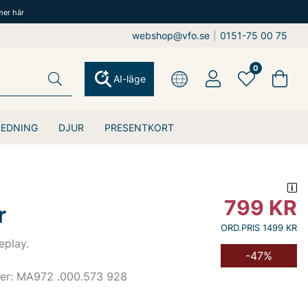
mer här
webshop@vfo.se
|
0151-75 00 75
0
AI-läge
REDNING
DJUR
PRESENTKORT
799
KR
r
ORD.PRIS 1499 KR
eplay.
-47%
er: MA972 .000.573 928