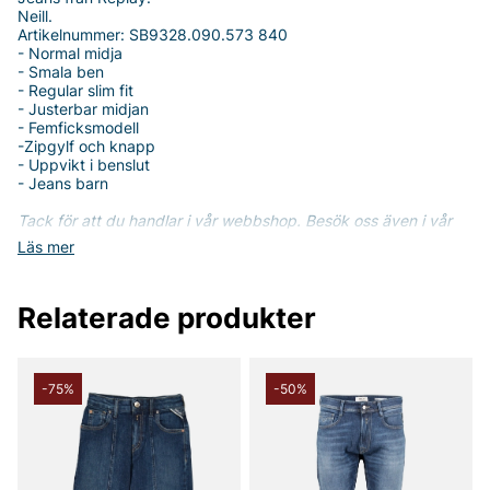
Neill.
Artikelnummer: SB9328.090.573 840
- Normal midja
- Smala ben
- Regular slim fit
- Justerbar midjan
- Femficksmodell
-Zipgylf och knapp
- Uppvikt i benslut
- Jeans barn
Tack för att du handlar i vår webbshop. Besök oss även i vår
butik i Vingåker.
Läs mer på
www.vfo.se
Läs mer
Relaterade produkter
-75%
-50%