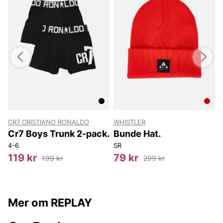
CR7 CRISTIANO RONALDO
WHISTLER
S
Cr7 Boys Trunk 2-pack.
Bunde Hat.
4-6
SR
1
119 kr
79 kr
199 kr
299 kr
Mer om REPLAY