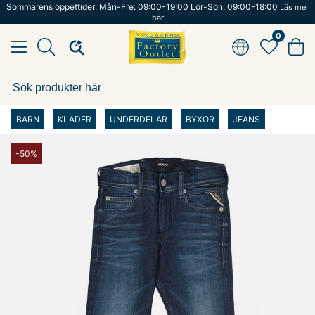
Sommarens öppettider: Mån-Fre: 09:00-19:00 Lör-Sön: 09:00-18:00
Läs mer
här
0
BARN
KLÄDER
UNDERDELAR
BYXOR
JEANS
-50%