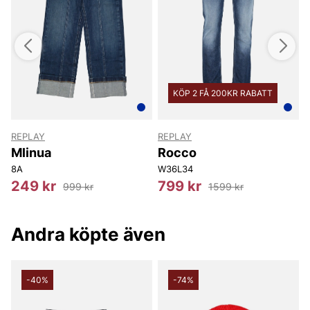
KÖP 2 FÅ 200KR RABATT
REPLAY
REPLAY
s
Mlinua
Rocco
8A
W36L34
249 kr
799 kr
999 kr
1599 kr
Andra köpte även
-40%
-74%