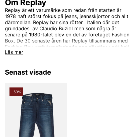
Om Replay
Replay är ett varumärke som redan från starten år
1978 haft störst fokus på jeans, jeansskjortor och allt
däremellan. Replay har sina rötter i Italien där det
grundades av Claudio Buziol men som några år
senare på 1980-talet blev en del av företaget Fashion
Box. De 30 senaste åren har Replay tillsammans med
Fashion Box varit trendledande och därefter varit helt
Läs mer
synonymt med hög standard och god kvalite. Detta
har med åren gjort Replay till ett välkänt märke som
med tiden växt till att bli ett globalt koncept som säljs
Senast visade
hos flertalet återförsäljare varje dag.
Företaget har sedan start utgått från tre grundpelare;
Utmärkt kvalite, karaktäristisk italiensk design och
-50%
innovativ stil. Dessa pelare har tagit märket till den
framgång den har idag med sin ungdomliga och
moderna stil som erbjudar trendiga, moderiktiga och
lättbärda kläder till hela familjen.
Mer om Replays sortiment
Med sina rötter i Italien som i många år kommit att bli
något av modevärldens centrum är det inte konstigt