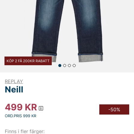
KÖP 2 FÅ 200KR RABATT
REPLAY
Neill
499
KR
-50%
ORD.PRIS 999 KR
Finns i fler färger: