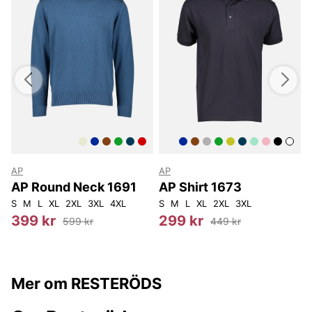
AP
AP
T
AP Round Neck 1691
AP Shirt 1673
S
M
L
XL
2XL
3XL
4XL
S
M
L
XL
2XL
3XL
8
399 kr
299 kr
599 kr
449 kr
Mer om RESTERÖDS