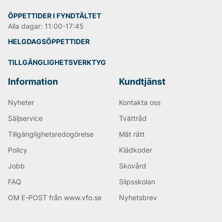
LEE
NN07
ÖPPETTIDER I FYNDTÄLTET
Björn Borg
Alla dagar: 11:00-17:45
Replay
HELGDAGSÖPPETTIDER
Oscar Jacobson
TILLGÄNGLIGHETSVERKTYG
Information
Kundtjänst
Nyheter
Kontakta oss
Säljservice
Tvättråd
Tillgänglighetsredogörelse
Mät rätt
Policy
Klädkoder
Jobb
Skovård
FAQ
Slipsskolan
OM E-POST från www.vfo.se
Nyhetsbrev