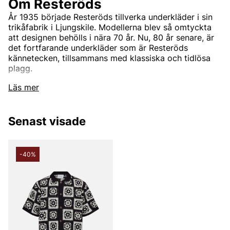
Om Resteröds
År 1935 började Resteröds tillverka underkläder i sin
trikåfabrik i Ljungskile. Modellerna blev så omtyckta
att designen behölls i nära 70 år. Nu, 80 år senare, är
det fortfarande underkläder som är Resteröds
kännetecken, tillsammans med klassiska och tidlösa
plagg.
Läs mer
Resteröds - Klassiska och hållbara
kläder
Senast visade
Upptäck det svenska varumärket Resteröds på
Vingåkers Factory Outlet, där vi erbjuder ett brett
-40%
utbud av klassiska, funktionella och hållbara kläder.
Resteröds är känt för sin enkla och stilrena design,
som passar perfekt för vardagsbruk och för att skapa
en tidlös garderob. Med fokus på kvalitet och
hållbarhet får du plagg som inte bara ser bra ut, utan
också håller länge.
Hos oss hittar du Resteröds underkläder, t-shirts,