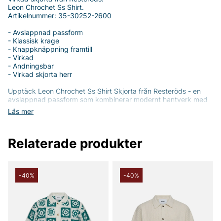
Leon Chrochet Ss Shirt.
Artikelnummer: 35-30252-2600
- Avslappnad passform
- Klassisk krage
- Knappknäppning framtill
- Virkad
- Andningsbar
- Virkad skjorta herr
Upptäck Leon Chrochet Ss Shirt Skjorta från Resteröds - en
avslappnad passform som kombinerar modernt hantverk med
vardagsflexibilitet. Den virkade texturen ger ett unikt, somrigt
Läs mer
uttryck som passar lika bra till jeans som till chinos, allt medan
den klassiska kragen och den rena knappknäppningen framtill
ger en tidlös siluett.
Relaterade produkter
Skjortan är tillverkad i en bekväm bomulls- och akrylblandning
(60% bomull, 40% akryl), som erbjuder mjukhet och god
andningsförmåga utan att kompromissa med slitstyrkan. Den
andningsbara materialen gör Leon Chrochet Ss Shirt bekväm
-40%
-40%
att bära under varmare dagar och i temperaturväxlingar,
samtidigt som den virkade strukturen ger en luftig känsla och
ett stilfullt uttryck.
Med sin avslappnade passform och virkade design skapa en