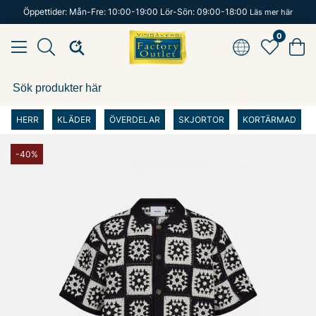
Öppettider: Mån-Fre: 10:00-19:00 Lör-Sön: 09:00-18:00
Läs mer här
0
HERR
KLÄDER
ÖVERDELAR
SKJORTOR
KORTÄRMAD
-40%