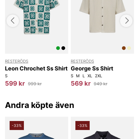
naturlig, ledig look som känns både moderiktig och praktisk.
Unik i sitt hantverk och enkel att matcha, är denna skjorta ett
bra val för dig som vill ha en mångsidig stilplagg i garderoben -
perfekt som vardagsplagg eller för helgens fritidsaktiviteter.
Välj Leon Chrochet Ss Shirt Skjorta från Resteröds för en
kombination av komfort, kvalitet och ett snyggt, tidlöst intryck.
Tack för att du handlar i vår webbshop. Besök oss även i vår
butik i Vingåker.
Läs mer på
www.vfo.se
RESTERÖDS
RESTERÖDS
Leon Chrochet Ss Shirt
George Ss Shirt
S
S
M
L
XL
2XL
S
599 kr
569 kr
999 kr
949 kr
Andra köpte även
-33%
-33%