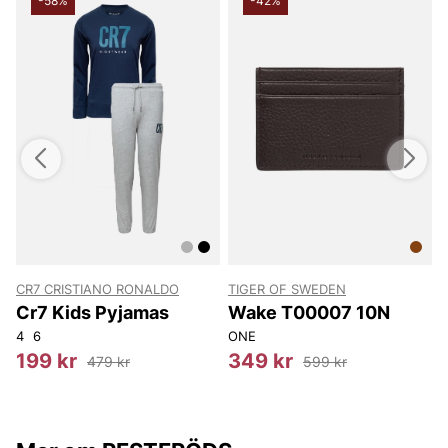
-58%
-42%
CR7 CRISTIANO RONALDO
TIGER OF SWEDEN
Cr7 Kids Pyjamas
Wake T00007 10N
4
6
ONE
O
199 kr
349 kr
479 kr
599 kr