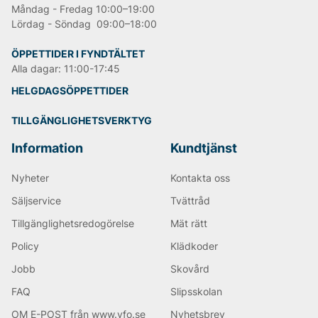
Andra populära varumärken:
Måndag - Fredag 10:00–19:00
Lördag - Söndag 09:00–18:00
LEE
NN07
ÖPPETTIDER I FYNDTÄLTET
Björn Borg
Alla dagar: 11:00-17:45
Replay
HELGDAGSÖPPETTIDER
Oscar Jacobson
TILLGÄNGLIGHETSVERKTYG
Information
Kundtjänst
Nyheter
Kontakta oss
Säljservice
Tvättråd
Tillgänglighetsredogörelse
Mät rätt
Policy
Klädkoder
Jobb
Skovård
FAQ
Slipsskolan
OM E-POST från www.vfo.se
Nyhetsbrev