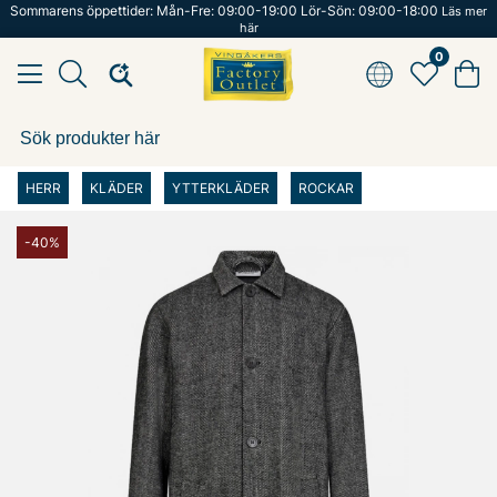
Sommarens öppettider: Mån-Fre: 09:00-19:00 Lör-Sön: 09:00-18:00
Läs mer
här
0
HERR
KLÄDER
YTTERKLÄDER
ROCKAR
-40%