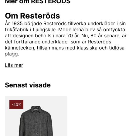
Mer om RESTERÖDS
Om Resteröds
År 1935 började Resteröds tillverka underkläder i sin
trikåfabrik i Ljungskile. Modellerna blev så omtyckta
att designen behölls i nära 70 år. Nu, 80 år senare, är
det fortfarande underkläder som är Resteröds
kännetecken, tillsammans med klassiska och tidlösa
plagg.
Läs mer
Resteröds - Klassiska och hållbara
kläder
Senast visade
Upptäck det svenska varumärket Resteröds på
Vingåkers Factory Outlet, där vi erbjuder ett brett
-40%
utbud av klassiska, funktionella och hållbara kläder.
Resteröds är känt för sin enkla och stilrena design,
som passar perfekt för vardagsbruk och för att skapa
en tidlös garderob. Med fokus på kvalitet och
hållbarhet får du plagg som inte bara ser bra ut, utan