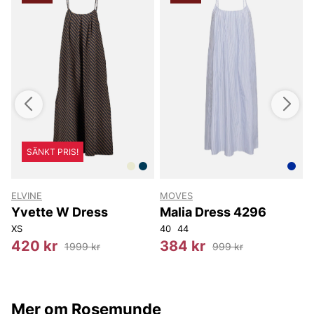
SÄNKT PRIS!
ELVINE
MOVES
Yvette W Dress
Malia Dress 4296
XS
40
44
O
420 kr
384 kr
1999 kr
999 kr
Mer om Rosemunde