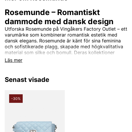
Rosemunde – Romantiskt
dammode med dansk design
Utforska Rosemunde på Vingåkers Factory Outlet – ett
varumärke som kombinerar romantisk estetik med
dansk elegans. Rosemunde är känt för sina feminina
och sofistikerade plagg, skapade med högkvalitativa
material som silke och bomull. Deras kollektioner
inkluderar allt från vackra spetsdetaljerade toppar och
Läs mer
mjuka cardigans till tidlösa klänningar och stilrena
basplagg.
Senast visade
Rosemundes design är tidlös och passar perfekt för
kvinnor som söker en balans mellan komfort och stil.
Med fokus på kvalitet och detaljer erbjuder
varumärket plagg som enkelt kan bäras både till
-30%
vardags och till fest.
Rosemunde – Feminint mode till
outletpriser