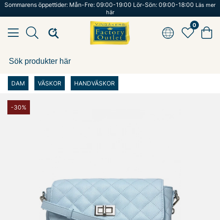
Sommarens öppettider: Mån-Fre: 09:00-19:00 Lör-Sön: 09:00-18:00
Läs mer
här
0
DAM
VÄSKOR
HANDVÄSKOR
-30%