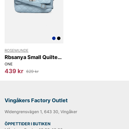
På Vingåkers Factory Outlet hittar du ett noga utvalt
sortiment av Rosemunde till fantastiska outletpriser.
Låt dig inspireras av dansk design och uppdatera din
garderob med feminina plagg som aldrig går ur tiden.
ROSEMUNDE
Rbsanya Small Quilted
Shoulder Bag
ONE
439 kr
629 kr
Vingåkers Factory Outlet
Widengrensvägen 1, 643 30, Vingåker
ÖPPETTIDER I BUTIKEN