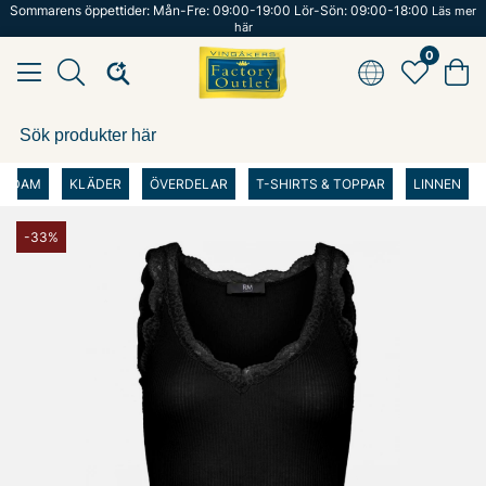
Sommarens öppettider: Mån-Fre: 09:00-19:00 Lör-Sön: 09:00-18:00
Läs mer
här
0
DAM
KLÄDER
ÖVERDELAR
T-SHIRTS & TOPPAR
LINNEN
-33%