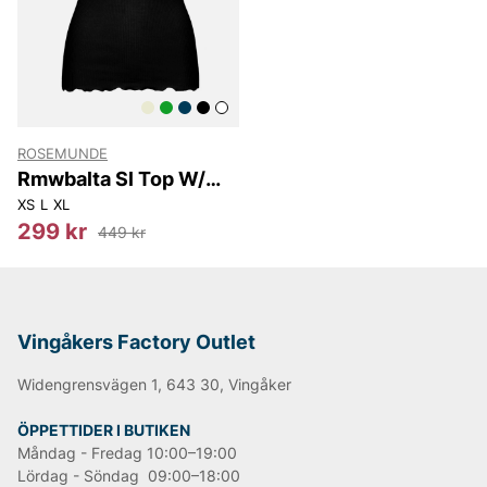
sortiment av Rosemunde till fantastiska outletpriser.
Låt dig inspireras av dansk design och uppdatera din
garderob med feminina plagg som aldrig går ur tiden.
ROSEMUNDE
Rmwbalta Sl Top W/
Lace
XS
L
XL
299 kr
449 kr
Vingåkers Factory Outlet
Widengrensvägen 1, 643 30, Vingåker
ÖPPETTIDER I BUTIKEN
Måndag - Fredag 10:00–19:00
Lördag - Söndag 09:00–18:00