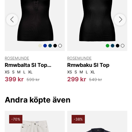
ROSEMUNDE
ROSEMUNDE
Rmwbalta Sl Top
Rmwbaku Sl Top
W/button Lace
XS
S
M
L
XL
XS
S
M
L
XL
X
399 kr
299 kr
599 kr
549 kr
Andra köpte även
-70%
-38%