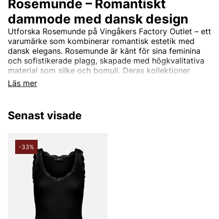
Rosemunde – Romantiskt
dammode med dansk design
Utforska Rosemunde på Vingåkers Factory Outlet – ett
varumärke som kombinerar romantisk estetik med
dansk elegans. Rosemunde är känt för sina feminina
och sofistikerade plagg, skapade med högkvalitativa
material som silke och bomull. Deras kollektioner
inkluderar allt från vackra spetsdetaljerade toppar och
Läs mer
mjuka cardigans till tidlösa klänningar och stilrena
basplagg.
Senast visade
Rosemundes design är tidlös och passar perfekt för
kvinnor som söker en balans mellan komfort och stil.
Med fokus på kvalitet och detaljer erbjuder
varumärket plagg som enkelt kan bäras både till
-33%
vardags och till fest.
Rosemunde – Feminint mode till
outletpriser
På Vingåkers Factory Outlet hittar du ett noga utvalt