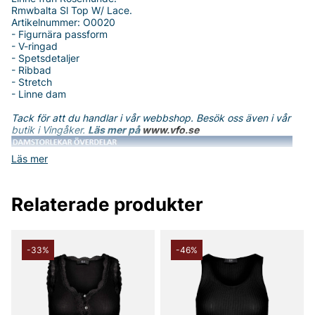
Rmwbalta Sl Top W/ Lace.
Artikelnummer: O0020
- Figurnära passform
- V-ringad
- Spetsdetaljer
- Ribbad
- Stretch
- Linne dam
Tack för att du handlar i vår webbshop. Besök oss även i vår
butik i Vingåker.
Läs mer på
www.vfo.se
Läs mer
Relaterade produkter
-33%
-46%