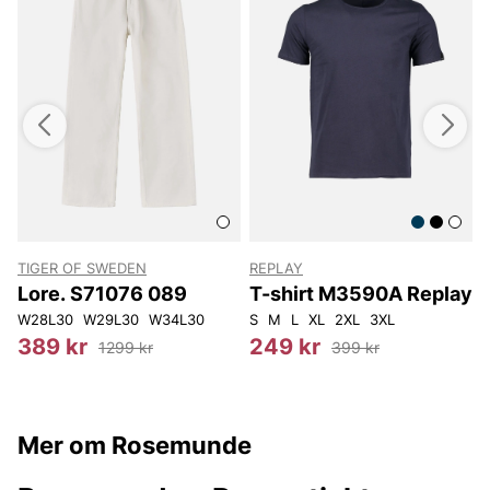
TIGER OF SWEDEN
REPLAY
T
Lore. S71076 089
T-shirt M3590A Replay
W28L30
W29L30
W34L30
S
M
L
XL
2XL
3XL
3
389 kr
249 kr
1299 kr
399 kr
Mer om Rosemunde