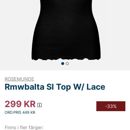
ROSEMUNDE
Rmwbalta Sl Top W/ Lace
299
KR
-33%
ORD.PRIS 449 KR
Finns i fler färger: