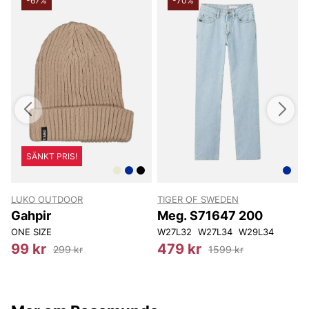
-67%
-70%
SÄNKT PRIS!
LUKO OUTDOOR
TIGER OF SWEDEN
T
Gahpir
Meg. S71647 200
ONE SIZE
W27L32
W27L34
W29L34
99 kr
479 kr
299 kr
1599 kr