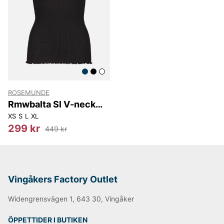
På Vingåkers Factory Outlet hittar du ett noga utvalt
sortiment av Rosemunde till fantastiska outletpriser.
Låt dig inspireras av dansk design och uppdatera din
garderob med feminina plagg som aldrig går ur tiden.
ROSEMUNDE
Rmwbalta Sl V-neck
Top
XS
S
L
XL
299 kr
449 kr
Vingåkers Factory Outlet
Widengrensvägen 1, 643 30, Vingåker
ÖPPETTIDER I BUTIKEN