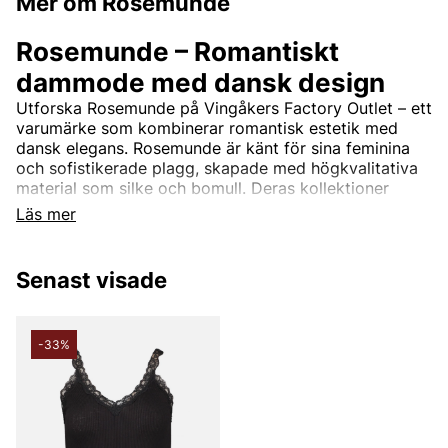
Mer om Rosemunde
Rosemunde – Romantiskt
dammode med dansk design
Utforska Rosemunde på Vingåkers Factory Outlet – ett
varumärke som kombinerar romantisk estetik med
dansk elegans. Rosemunde är känt för sina feminina
och sofistikerade plagg, skapade med högkvalitativa
material som silke och bomull. Deras kollektioner
inkluderar allt från vackra spetsdetaljerade toppar och
Läs mer
mjuka cardigans till tidlösa klänningar och stilrena
basplagg.
Senast visade
Rosemundes design är tidlös och passar perfekt för
kvinnor som söker en balans mellan komfort och stil.
Med fokus på kvalitet och detaljer erbjuder
varumärket plagg som enkelt kan bäras både till
-33%
vardags och till fest.
Rosemunde – Feminint mode till
outletpriser