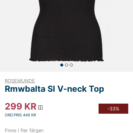
ROSEMUNDE
Rmwbalta Sl V-neck Top
299
KR
-33%
ORD.PRIS 449 KR
Finns i fler färger: