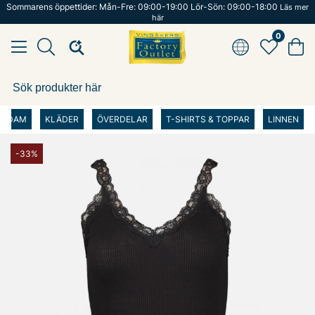
Sommarens öppettider: Mån-Fre: 09:00-19:00 Lör-Sön: 09:00-18:00
Läs mer
här
0
DAM
KLÄDER
ÖVERDELAR
T-SHIRTS & TOPPAR
LINNEN
-33%