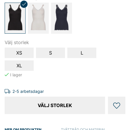
Välj storlek
XS
S
L
XL
2-5 arbetsdagar
VÄLJ STORLEK
MER OM PRODUKTEN
TVÄTTRÅD OCH MATERIAL