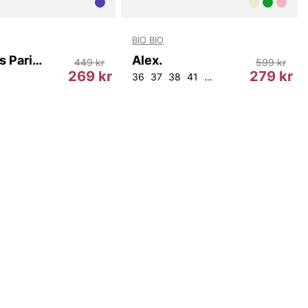
BIO BIO
Women's Paris Relaxed Tank Top
Alex.
449 kr
599 kr
269 kr
279 kr
36
37
38
41
42