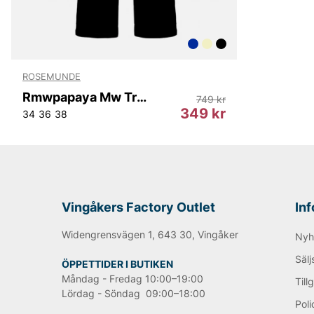
ROSEMUNDE
Rmwpapaya Mw Trousers
749 kr
349 kr
34
36
38
Vingåkers Factory Outlet
In
Widengrensvägen 1, 643 30, Vingåker
Nyh
Sälj
ÖPPETTIDER I BUTIKEN
Måndag - Fredag 10:00–19:00
Till
Lördag - Söndag 09:00–18:00
Poli