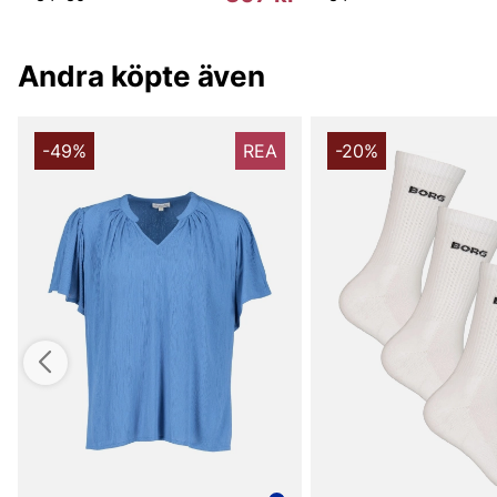
Andra köpte även
-49%
REA
-20%