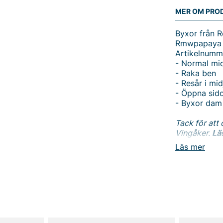
MER OM PRO
Byxor från 
Rmwpapaya 
Artikelnumm
- Normal mi
- Raka ben
- Resår i mid
- Öppna sido
- Byxor dam
Tack för att 
Vingåker.
Lä
Läs mer