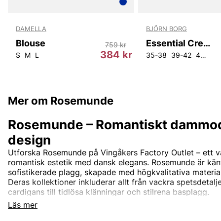
DAMELLA
BJÖRN BORG
Blouse
Essential Crew Sock
759 kr
r
384 kr
S
M
L
35-38
39-42
43-46
Mer om Rosemunde
Rosemunde – Romantiskt dammo
design
Utforska Rosemunde på Vingåkers Factory Outlet – ett
romantisk estetik med dansk elegans. Rosemunde är känt
sofistikerade plagg, skapade med högkvalitativa materia
Deras kollektioner inkluderar allt från vackra spetsdeta
cardigans till tidlösa klänningar och stilrena basplagg.
Läs mer
Rosemundes design är tidlös och passar perfekt för kvi
mellan komfort och stil. Med fokus på kvalitet och detal