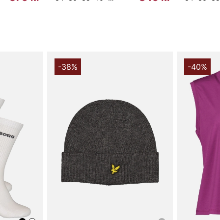
-38%
-40%