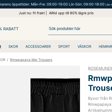
arens öppettider: Mån-Fre: 09:00-19:00 Lör-Sön: 09:00-18:00
Läs 
Just nu: fri frakt | Alltid upp till 80% lägre pris
% RABATT
R
SKOR
ACCESSOARER
SPORT
VÄSKOR
HEMIN
XOR
/
Rmwpapaya Mw Trousers
ROSEMUND
Rmwp
Trous
Byxor från 
Rmwpapaya 
Artikelnumm