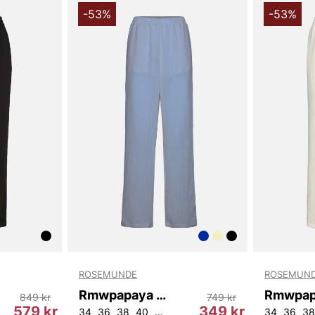
-53%
-53%
ROSEMUNDE
ROSEMUN
Rmwpapaya Mw Trousers
849 kr
749 kr
579 kr
349 kr
34
36
38
40
42
44
34
36
38