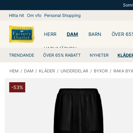
Somm
Hitta hit
Om vfo
Personal Shopping
HERR
DAM
BARN
ÖVER 65
VARUMÄRKEN
TRENDANDE
ÖVER 65% RABATT
NYHETER
KLÄDE
HEM
/
DAM
/
KLÄDER
/
UNDERDELAR
/
BYXOR
/
RAKA BY
-53%