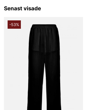
plagg som enkelt kan bäras både till vardags och till fest
Senast visade
Rosemunde – Feminint mode till outletpr
-53%
På Vingåkers Factory Outlet hittar du ett noga utvalt so
fantastiska outletpriser. Låt dig inspireras av dansk des
garderob med feminina plagg som aldrig går ur tiden.