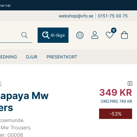
mer här
webshop@vfo.se
|
0151-75 00 75
0
AI-läge
REDNING
DJUR
PRESENTKORT
E
349
KR
apaya Mw
ORD.PRIS 749 KR
ers
-53%
Rosemunde.
Mw Trousers.
er: O0006