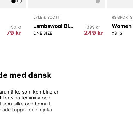
LYLE & SCOTT
RS SPORTS
Lambswool Blend Ribbed Beanie
99 kr
399 kr
79 kr
249 kr
ONE SIZE
XS
S
de med dansk
 varumärke som kombinerar
 för sina feminina och
l som silke och bomull.
ljerade toppar och mjuka
nnor som söker en balans
jer erbjuder varumärket