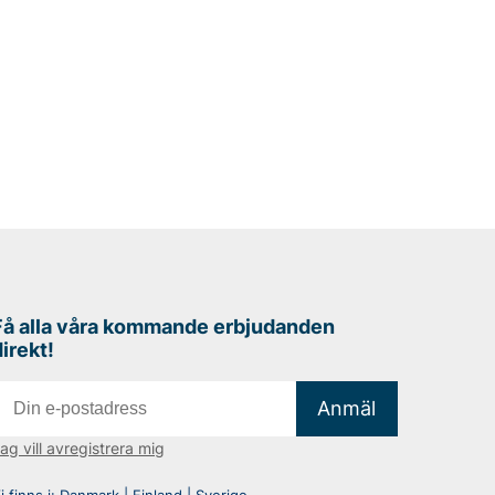
Få alla våra kommande erbjudanden
direkt!
Anmäl
ag vill avregistrera mig
i finns i:
Danmark
|
Finland
|
Sverige