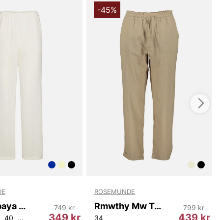
-45%
DE
ROSEMUNDE
Rmwpapaya Mw Trousers
Rmwthy Mw Trousers
749 kr
799 kr
349 kr
439 kr
40
42
44
34