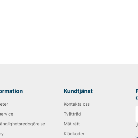
formation
Kundtjänst
eter
Kontakta oss
service
Tvättråd
gänglighetsredogörelse
Mät rätt
J
cy
Klädkoder
V