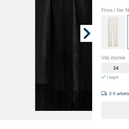
Finns i fler f
Välj storlek
34
2-5 arbet