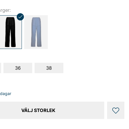
ärger:
36
38
sdagar
VÄLJ STORLEK