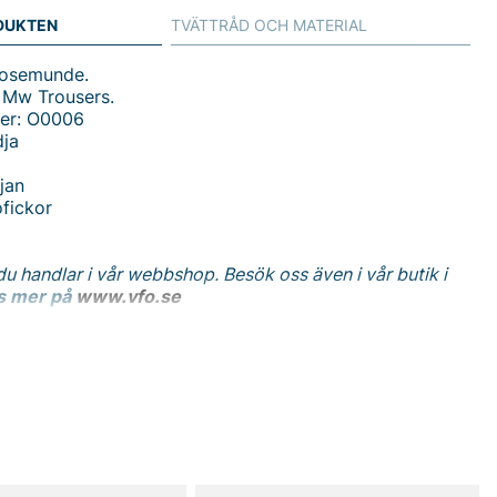
DUKTEN
TVÄTTRÅD OCH MATERIAL
Rosemunde.
Mw Trousers.
er: O0006
dja
jan
fickor
du handlar i vår webbshop. Besök oss även i vår butik i
s mer på
www.vfo.se