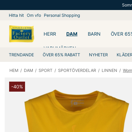
Somm
Hitta hit
Om vfo
Personal Shopping
HERR
DAM
BARN
ÖVER 65
VARUMÄRKEN
TRENDANDE
ÖVER 65% RABATT
NYHETER
KLÄDE
HEM
/
DAM
/
SPORT
/
SPORTÖVERDELAR
/
LINNEN
/
Wome
-40%