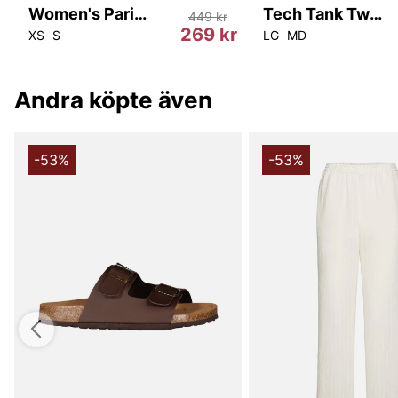
Women's Paris Relaxed Tank Top
Tech Tank Twist
449 kr
r
269 kr
XS
S
LG
MD
Andra köpte även
-53%
-53%