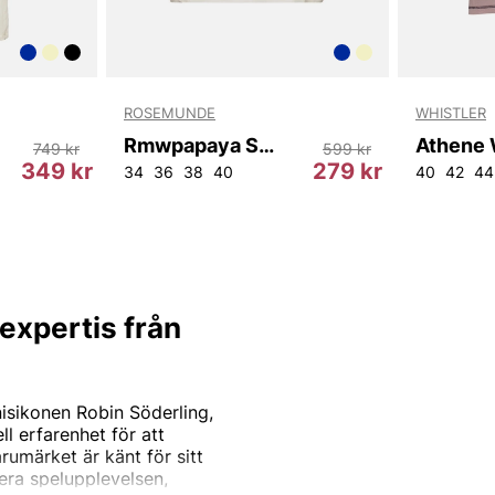
ROSEMUNDE
WHISTLER
Rmwpapaya Ss Blouse
749 kr
599 kr
349 kr
279 kr
34
36
38
40
40
42
44
expertis från
isikonen Robin Söderling,
l erfarenhet för att
rumärket är känt för sitt
era spelupplevelsen,