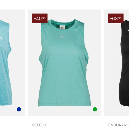
-40%
-63%
REEBOK
ENDURANC