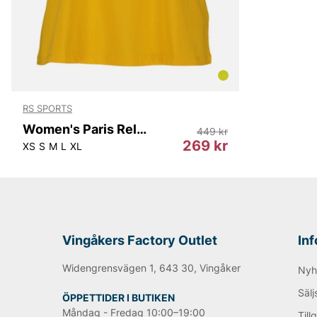
RS SPORTS
Women's Paris Relaxed Tank Top
449 kr
269 kr
XS
S
M
L
XL
Vingåkers Factory Outlet
In
Widengrensvägen 1, 643 30, Vingåker
Nyh
Sälj
ÖPPETTIDER I BUTIKEN
Måndag - Fredag 10:00–19:00
Till