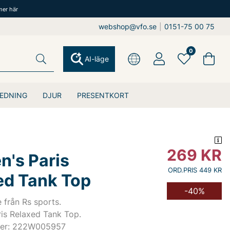
mer här
webshop@vfo.se
|
0151-75 00 75
0
AI-läge
EDNING
DJUR
PRESENTKORT
269
KR
's Paris
ORD.PRIS 449 KR
ed Tank Top
-40%
e från Rs sports.
is Relaxed Tank Top.
mer: 222W005957