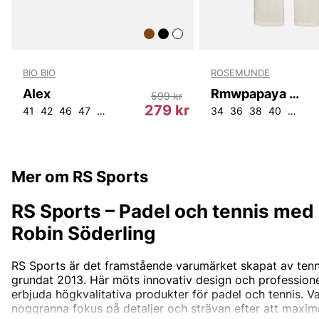
BIO BIO
ROSEMUNDE
Alex
Rmwpapaya Mw Trousers
599 kr
r
279 kr
41
42
46
47
38
39
40
43
37
45
34
35
36
36
38
40
42
44
Mer om RS Sports
RS Sports – Padel och tennis med 
Robin Söderling
RS Sports är det framstående varumärket skapat av tenn
grundat 2013. Här möts innovativ design och professionel
erbjuda högkvalitativa produkter för padel och tennis. Va
noggranna fokus på detaljer och strävan efter att maxim