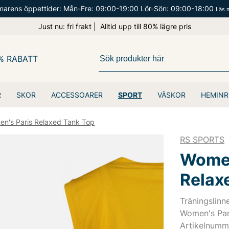
arens öppettider: Mån-Fre: 09:00-19:00 Lör-Sön: 09:00-18:00
Läs 
Just nu: fri frakt | Alltid upp till 80% lägre pris
% RABATT
R
SKOR
ACCESSOARER
SPORT
VÄSKOR
HEMINR
n's Paris Relaxed Tank Top
RS SPORTS
Women
Relax
Träningslinn
Women's Par
Artikelnum