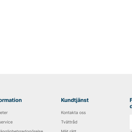
formation
Kundtjänst
eter
Kontakta oss
service
Tvättråd
gänglighetsredogörelse
Mät rätt