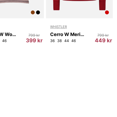
WHISTLER
Athene W Wool SS O-neck T-shirt
Cerro W Merino Wool Baselayer Top.
799 kr
799 kr
399 kr
449 kr
46
36
38
44
46