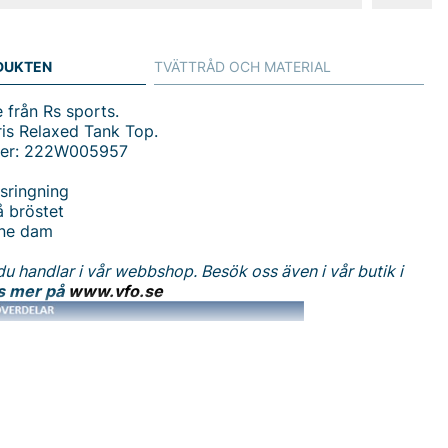
DUKTEN
TVÄTTRÅD OCH MATERIAL
e från Rs sports.
is Relaxed Tank Top.
mer: 222W005957
sringning
 bröstet
nne dam
du handlar i vår webbshop. Besök oss även i vår butik i
s mer på
www.vfo.se