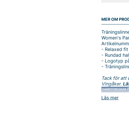
MER OM PRO
Träningslinn
Women's Par
Artikelnum
- Relaxed fit
- Rundad hal
- Logotyp på
- Träningsli
Tack för att 
Vingåker.
Lä
Läs mer