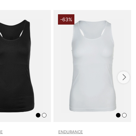
-63%
E
ENDURANCE