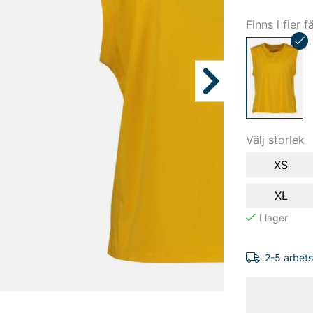
Finns i fler f
Välj storlek
XS
XL
2-5 arbet