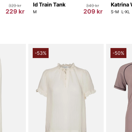
Id Train Tank
329 kr
349 kr
229 kr
209 kr
M
S-M
L-XL
-53%
-50%