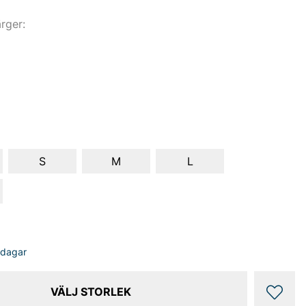
ärger:
S
M
L
sdagar
VÄLJ STORLEK