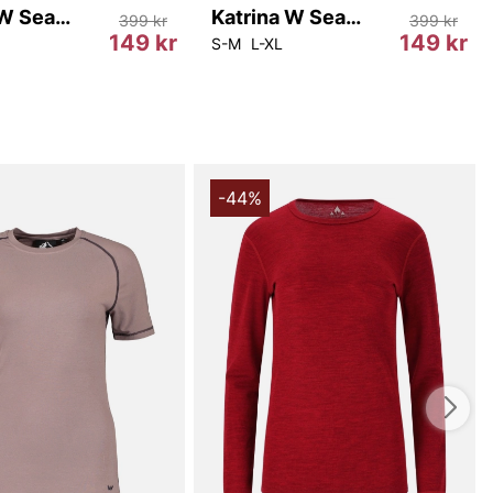
Katrina W Seamless Top
Katrina W Seamless Top
399 kr
399 kr
149 kr
149 kr
S-M
L-XL
-44%