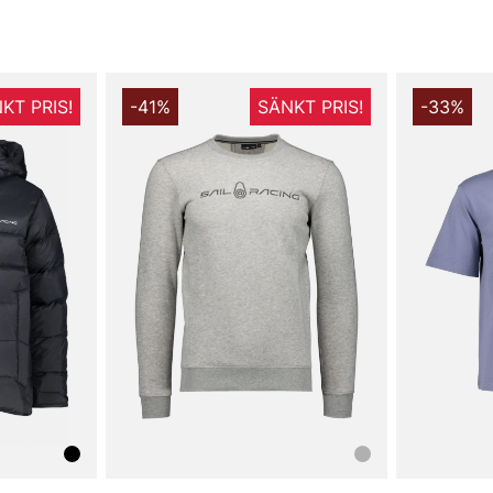
Tack för att 
Vingåker.
Lä
KT PRIS!
-41%
SÄNKT PRIS!
-33%