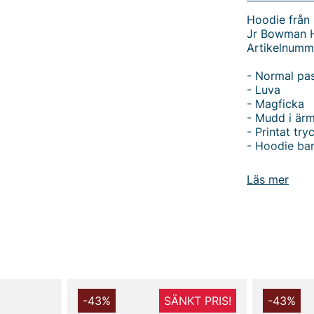
Hoodie från 
Jr Bowman 
Artikelnumm
- Normal pa
- Luva
- Magficka
- Mudd i ärm
- Printat try
- Hoodie ba
Jr Bowman Ho
Läs mer
Upptäck Jr B
hoodien för 
normala pass
perfekt för 
Denna hoodie
vindar och e
för att håll
-43%
SÄNKT PRIS!
-43%