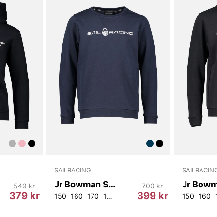
nederkanten 
säkerställer 
Jr Bowman Ho
av 65% bomu
mjuk och hål
användningen
att erbjuda 
Med ett stor
personlighet
kombineras me
mångsidigt v
Jr Bowman Ho
mångsidig oc
för skoldage
hoodie ett u
SAILRACING
SAILRACIN
med Jr Bowm
du och ditt 
Jr Bowman Sweater
549 kr
700 kr
379 kr
399 kr
150
160
170
176
150
160
Beställ idag