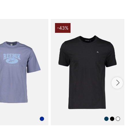
du handlar i vår webbshop. Besök oss även i vår butik i
s mer på
www.vfo.se
-43%