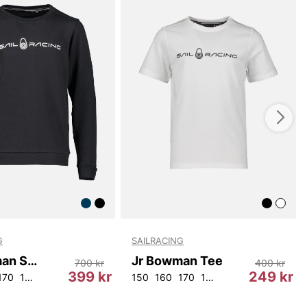
ger en snygg och stilren look samtidigt som de
att tröjan sitter på plats under aktivitet.
od Tröjan är tillverkad i ett utvalt material som består
ll och 35% återvunnen polyester. Detta gör tröjan både
lbar, med en liten smakfull touch av hållbarhet tack vare
 av återvunna material. Hos Sailracing är vi stolta över
produkter som är bra för både barn och planeten.
t, tryckt mönster framhäver denna hoodie barnets
 och smak. Den stilrena designen gör att tröjan lätt kan
d jeans, tights eller shorts, vilket gör den till ett
al i garderoben.
od Tröjan är mer än bara en vanlig hoodie; det är en
h bekväm följeslagare för ditt barn. Oavsett om det är
n, fritidsaktiviteter eller avslappnade helger är denna
tmärkt val. Ge ditt barn det bästa av komfort och stil
G
SAILRACING
an Hood Tröjan från Sailracing - en hoodie som både
barn kan älska!
Jr Bowman Sweater
Jr Bowman Tee
700 kr
400 kr
399 kr
249 kr
170
176
150
160
170
176
 och upptäck skillnaden!