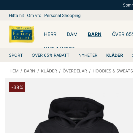
Somm
Hitta hit
Om vfo
Personal Shopping
HERR
DAM
BARN
ÖVER 65
VARUMÄRKEN
SPORT
ÖVER 65% RABATT
NYHETER
KLÄDER
HEM
/
BARN
/
KLÄDER
/
ÖVERDELAR
/
HOODIES & SWEATS
-38%