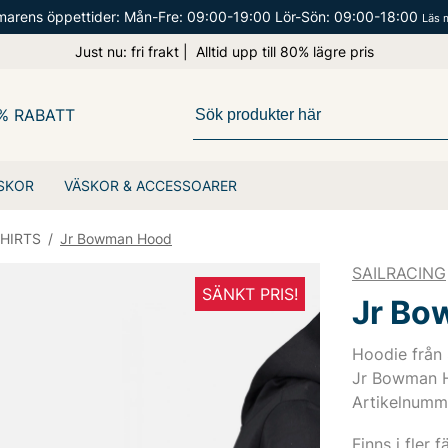
arens öppettider: Mån-Fre: 09:00-19:00 Lör-Sön: 09:00-18:00
Läs 
Just nu: fri frakt | Alltid upp till 80% lägre pris
% RABATT
SKOR
VÄSKOR & ACCESSOARER
HIRTS
/
Jr Bowman Hood
SAILRACING
SÄNKT PRIS!
Jr Bo
Hoodie från 
Jr Bowman 
Artikelnumm
Finns i fler f