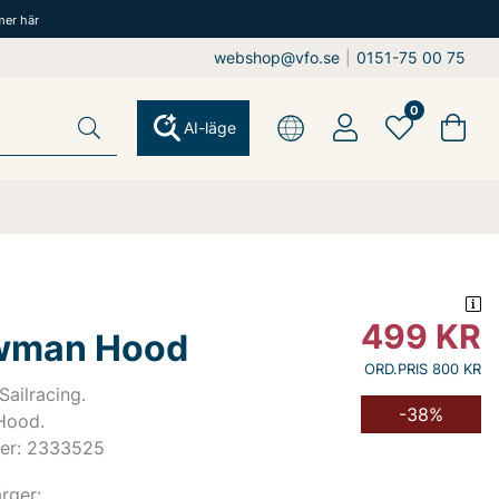
mer här
webshop@vfo.se
|
0151-75 00 75
0
AI-läge
499
KR
wman Hood
ORD.PRIS 800 KR
Sailracing.
-38%
Hood.
er: 2333525
ärger: