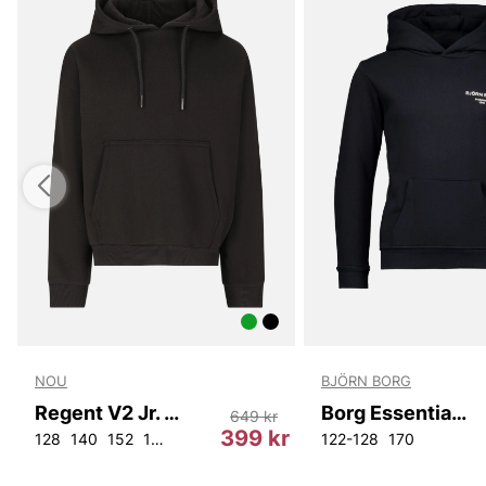
NOU
BJÖRN BORG
Regent V2 Jr. Classic Hoodie
Borg Essential 1 Hoodie
649 kr
r
399 kr
128
140
152
164
176
122-128
170