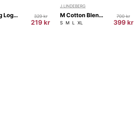
J.LINDEBERG
Cl Ae Big Logo Tee
M Cotton Blend T-shirt
329 kr
700 kr
219 kr
399 kr
S
M
L
XL