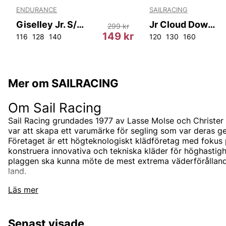
ENDURANCE
SAILRACING
Giselley Jr. S/S Tee
Jr Cloud Down Hood
299 kr
149 kr
116
128
140
120
130
160
Mer om SAILRACING
Om Sail Racing
Sail Racing grundades 1977 av Lasse Molse och Christer
var att skapa ett varumärke för segling som var deras
Företaget är ett högteknologiskt klädföretag med fokus 
konstruera innovativa och tekniska kläder för höghastigh
plaggen ska kunna möte de mest extrema väderförållande
land.
I sortimentet från Sail Racing hos 
Läs mer
Factory Outlet
Hos oss på Vingåkers Factory Outlet hittar du diverse ol
Senast visade