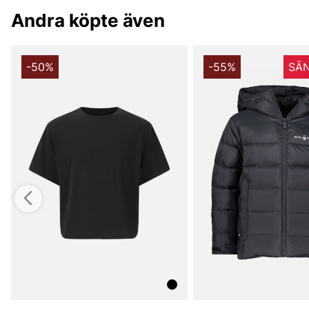
Andra köpte även
-50%
-55%
SÄN