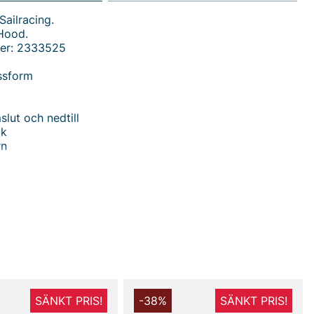
Sailracing.
Hood.
er: 2333525
ssform
slut och nedtill
ck
rn
od Tröja - En perfekt hoodie för aktiva barn
owman Hood Tröjan från Sailracing, den ultimata
barn som värdesätter både stil och komfort. Med sin
form erbjuder denna tröja en skön och ledig känsla,
både lek och avkoppling.
 har en praktisk luva som ger extra skydd mot kalla
n mysig magficka för förvaring av små skatter eller bara
a händerna varma. De perfekta muddarna i ärmsluten och
SÄNKT PRIS!
-38%
SÄNKT PRIS!