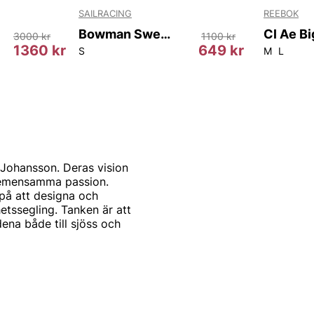
SAILRACING
REEBOK
Bowman Sweater
3000 kr
1100 kr
1360 kr
649 kr
S
M
L
 Johansson. Deras vision
 gemensamma passion.
på att designa och
etssegling. Tanken är att
na både till sjöss och
oss på Vingåkers
ika tröjor så som hoodies,