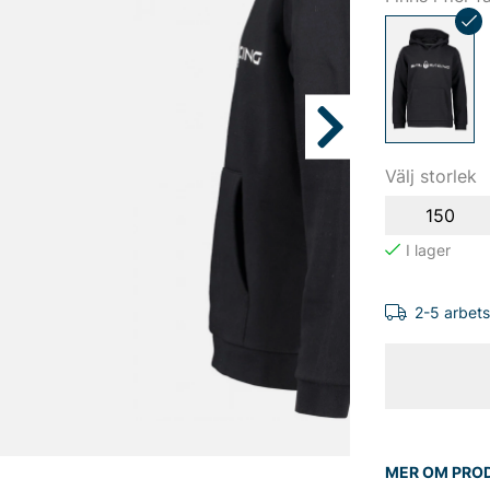
Välj storlek
150
2-5 arbet
MER OM PRO