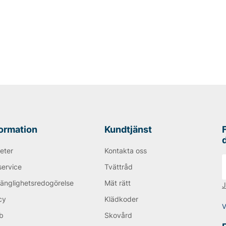
formation
Kundtjänst
eter
Kontakta oss
service
Tvättråd
gänglighetsredogörelse
Mät rätt
J
cy
Klädkoder
V
b
Skovård