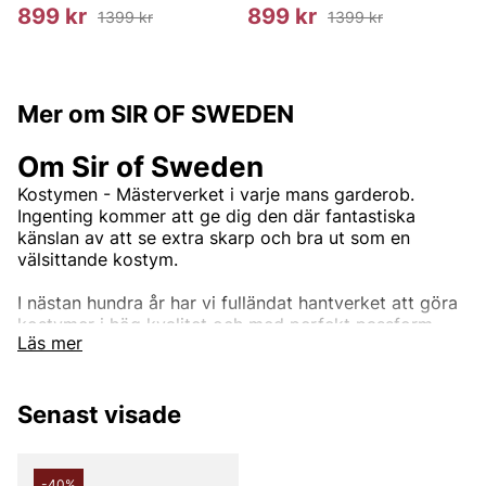
899 kr
899 kr
1399 kr
1399 kr
Mer om SIR OF SWEDEN
Om Sir of Sweden
Kostymen - Mästerverket i varje mans garderob.
Ingenting kommer att ge dig den där fantastiska
känslan av att se extra skarp och bra ut som en
välsittande kostym.
I nästan hundra år har vi fulländat hantverket att göra
kostymer i hög kvalitet och med perfekt passform.
Läs mer
Genom att arbeta med tyger från några av världens
bästa bruk, som Loro Piana, Vitale Barberis Canonico,
Reda, Marling och Evans med flera, kommer våra
Senast visade
kostymer inte att göra dig besviken. Vi har kostymer
för alla tillfällen, från den dagliga affärsmannen till den
dag du förmodligen vill se din absolut bästa ut, din
bröllopsdag. Eller om du bara vill vara den bäst klädda
-40%