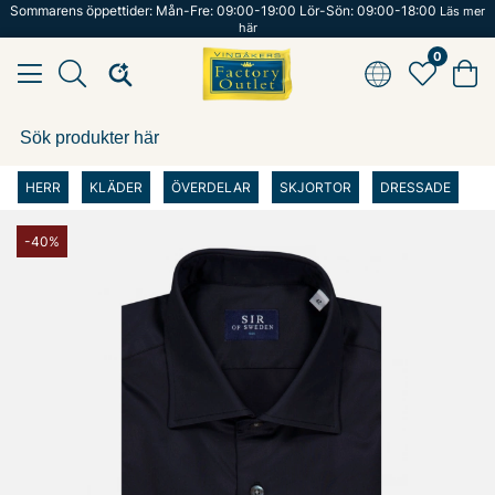
Sommarens öppettider: Mån-Fre: 09:00-19:00 Lör-Sön: 09:00-18:00
Läs mer
här
0
HERR
KLÄDER
ÖVERDELAR
SKJORTOR
DRESSADE
-40%