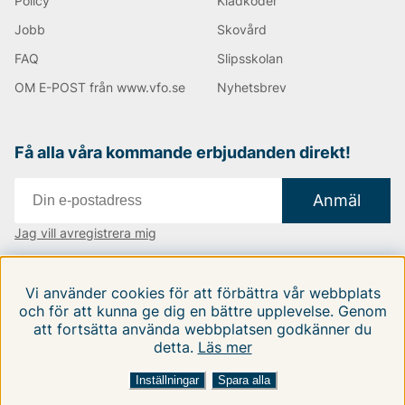
Policy
Klädkoder
Jobb
Skovård
FAQ
Slipsskolan
OM E-POST från www.vfo.se
Nyhetsbrev
Få alla våra kommande erbjudanden direkt!
Anmäl
Jag vill avregistrera mig
Vi finns i:
Danmark
|
Finland
|
Sverige
Vi använder cookies för att förbättra vår webbplats
Följ oss på våra sociala medier
och för att kunna ge dig en bättre upplevelse. Genom
att fortsätta använda webbplatsen godkänner du
detta.
Läs mer
Inställningar
Spara alla