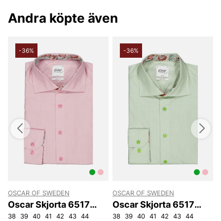
Andra köpte även
-36%
-36%
OSCAR OF SWEDEN
OSCAR OF SWEDEN
Oscar Skjorta 6517
Oscar Skjorta 6517
Slim
Slim
38
39
40
41
42
43
44
38
39
40
41
42
43
44
O