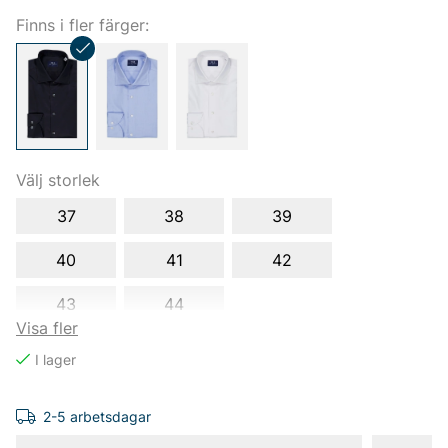
Finns i fler färger:
Välj storlek
37
38
39
40
41
42
43
44
Visa fler
2-5 arbetsdagar