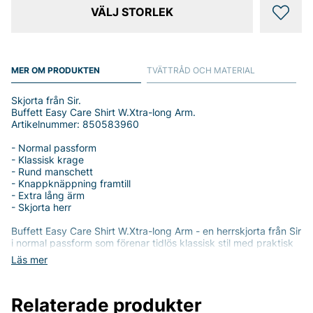
VÄLJ STORLEK
MER OM PRODUKTEN
TVÄTTRÅD OCH MATERIAL
Skjorta från Sir.
Buffett Easy Care Shirt W.Xtra-long Arm.
Artikelnummer: 850583960
- Normal passform
- Klassisk krage
- Rund manschett
- Knappknäppning framtill
- Extra lång ärm
- Skjorta herr
Buffett Easy Care Shirt W.Xtra-long Arm - en herrskjorta från Sir
i normal passform som förenar tidlös klassisk stil med praktisk
vardagskomfort. Skjortan har en klassisk krage, rund
Läs mer
manschett och en enkel knappknäppning framtill, vilket ger ett
stilrent och professionellt uttryck. Den extra långa ärmen
passar längre armar eller den som vill ha extra täckning utan
Relaterade produkter
att skjortan känns kort. Tillverkad i 100% bomull erbjuder den