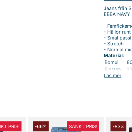
Jeans från S
EBBA NAVY
- Femficksm
- Hällor run
- Smal pass
- Stretch
- Normal mi
Material:
Bomull
8
Elastan
2
Läs mer
Polyester
1
Tvättråd:
Maskintvätt
Tack för att 
Vingåker.
Lä
KT PRIS!
-66%
SÄNKT PRIS!
-83%