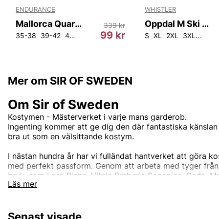
ENDURANCE
WHISTLER
Mallorca Quarter Socks 8-Pack
Oppdal M Ski Underwear Set
339 kr
r
99 kr
35-38
39-42
43-46
47-50
S
XL
2XL
3XL
4XL
Mer om SIR OF SWEDEN
Om Sir of Sweden
Kostymen - Mästerverket i varje mans garderob.
Ingenting kommer att ge dig den där fantastiska känslan 
bra ut som en välsittande kostym.
I nästan hundra år har vi fulländat hantverket att göra k
med perfekt passform. Genom att arbeta med tyger från
bruk, som Loro Piana, Vitale Barberis Canonico, Reda, M
Läs mer
kommer våra kostymer inte att göra dig besviken. Vi har ko
från den dagliga affärsmannen till den dag du förmodligen
ut, din bröllopsdag. Eller om du bara vill vara den bäst
Senast visade
fester eller något annat tillfälle. Upptäck vårt breda utb