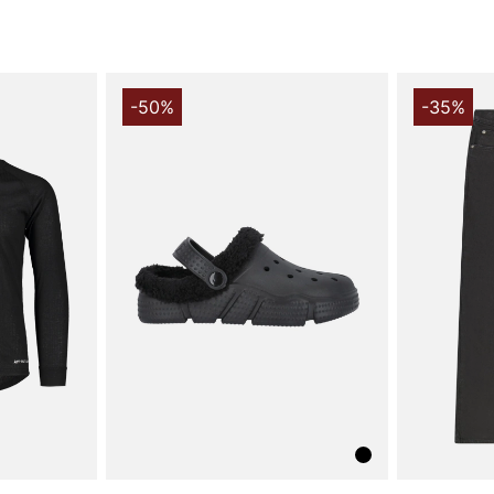
-50%
-35%