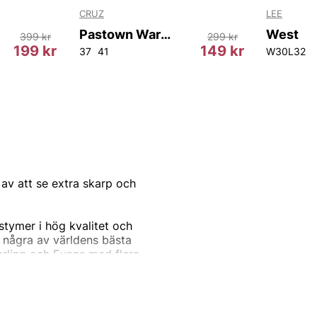
CRUZ
LEE
Pastown Warm EVA Slipper
West
399 kr
299 kr
199 kr
149 kr
37
41
W30L32
av att se extra skarp och
ostymer i hög kvalitet och
 några av världens bästa
arling och Evans med flera,
stymer för alla tillfällen,
 vill se din absolut bästa
 klädda mannen på jobbet, på
ud av kostymer.