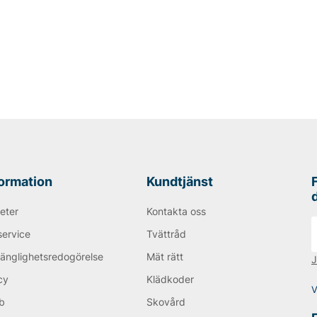
formation
Kundtjänst
eter
Kontakta oss
service
Tvättråd
gänglighetsredogörelse
Mät rätt
J
cy
Klädkoder
V
b
Skovård