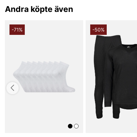
Andra köpte även
-71%
-50%