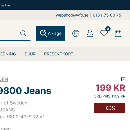
mer här
webshop@vfo.se
|
0151-75 00 75
0
AI-läge
REDNING
DJUR
PRESENTKORT
DEN
199
KR
9800 Jeans
ORD.PRIS 1199 KR
ir of Sweden.
-83%
 JEANS
er: 9800-49-SIR2.V1
ärger: