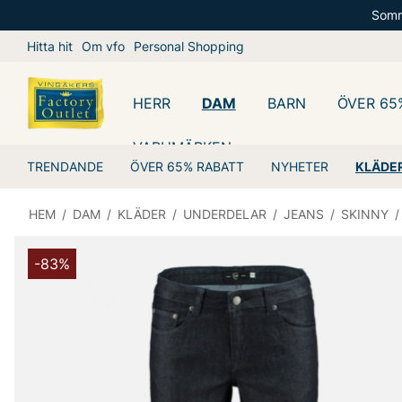
Somm
Hitta hit
Om vfo
Personal Shopping
HERR
DAM
BARN
ÖVER 65
VARUMÄRKEN
TRENDANDE
ÖVER 65% RABATT
NYHETER
KLÄDE
HEM
/
DAM
/
KLÄDER
/
UNDERDELAR
/
JEANS
/
SKINNY
/
-83%