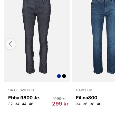
SIR OF SWEDEN
GARDEUR
Ebba 9800 Jeans
Filina800
1199 kr
r
299 kr
30
W27L30
32
34
44
W28L30
46
48
W31L30
W33L30
W34L30
34
36
W26L32
38
40
42
W27
44