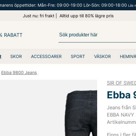
arens öppettider: Mån-Fre: 09:00-19:00 Lör-Sön: 09:00-18:00
Läs 
Just nu: fri frakt | Alltid upp till 80% lägre pris
% RABATT
R
SKOR
ACCESSOARER
SPORT
VÄSKOR
HEMIN
Ebba 9800 Jeans
SIR OF SWE
Ebba 
Jeans från S
EBBA NAVY
Artikelnumm
Finns i fler f