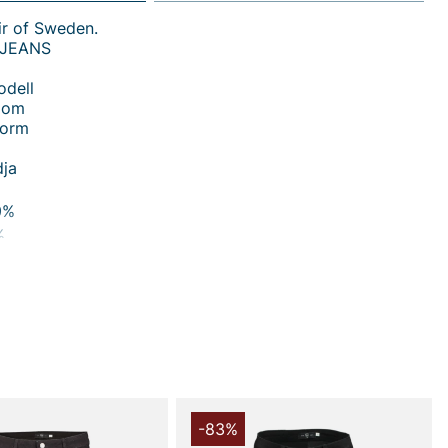
ir of Sweden.
 JEANS
odell
t om
form
dja
0%
%
8%
40°
du handlar i vår webbshop. Besök oss även i vår butik i
s mer på
www.vfo.se
-83%