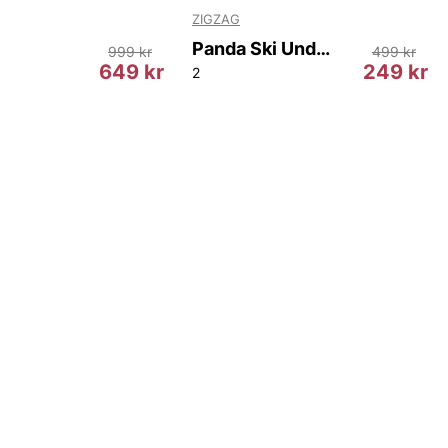
ZIGZAG
Panda Ski Underwear Set.
999 kr
499 kr
649 kr
249 kr
2