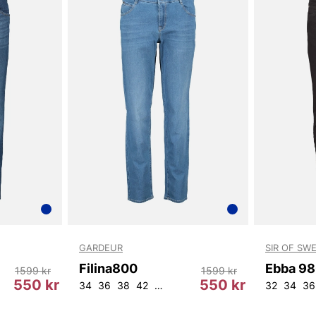
GARDEUR
SIR OF SW
Filina800
1599 kr
1599 kr
550 kr
550 kr
L32
W32L32
W34L32
34
36
38
42
44
32
34
36