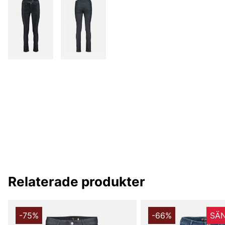
Relaterade produkter
-75%
-66%
SÄN