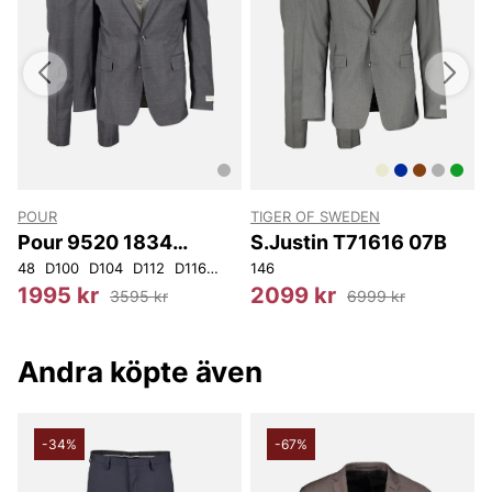
POUR
TIGER OF SWEDEN
S
Pour 9520 1834
S.Justin T71616 07B
Kostym
48
D100
D104
D112
D116
46
146
1
1995 kr
2099 kr
3595 kr
6999 kr
Andra köpte även
-34%
-67%