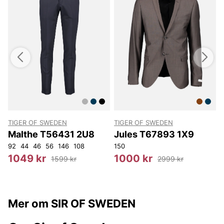
TIGER OF SWEDEN
TIGER OF SWEDEN
Malthe T56431 2U8
Jules T67893 1X9
92
44
46
56
146
108
150
3
1049 kr
1000 kr
1599 kr
2999 kr
Mer om SIR OF SWEDEN