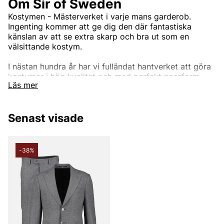
Om Sir of Sweden
Kostymen - Mästerverket i varje mans garderob.
Ingenting kommer att ge dig den där fantastiska
känslan av att se extra skarp och bra ut som en
välsittande kostym.
I nästan hundra år har vi fulländat hantverket att göra
kostymer i hög kvalitet och med perfekt passform.
Läs mer
Genom att arbeta med tyger från några av världens
bästa bruk, som Loro Piana, Vitale Barberis Canonico,
Reda, Marling och Evans med flera, kommer våra
Senast visade
kostymer inte att göra dig besviken. Vi har kostymer
för alla tillfällen, från den dagliga affärsmannen till den
dag du förmodligen vill se din absolut bästa ut, din
bröllopsdag. Eller om du bara vill vara den bäst klädda
-38%
mannen på jobbet, på fester eller något annat tillfälle.
Upptäck vårt breda utbud av kostymer.
Andra populära varumärken:
LEE