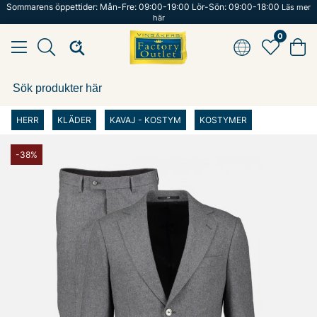
Sommarens öppettider: Mån-Fre: 09:00-19:00 Lör-Sön: 09:00-18:00
Läs mer
här
0
HERR
KLÄDER
KAVAJ - KOSTYM
KOSTYMER
-38%