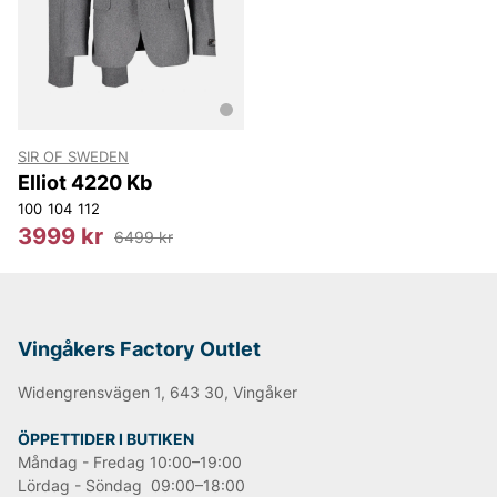
NN07
Björn Borg
Replay
Oscar Jacobson
SIR OF SWEDEN
Elliot 4220 Kb
100
104
112
3999 kr
6499 kr
Vingåkers Factory Outlet
Widengrensvägen 1, 643 30, Vingåker
ÖPPETTIDER I BUTIKEN
Måndag - Fredag 10:00–19:00
Lördag - Söndag 09:00–18:00