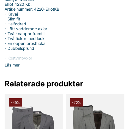
Elliot 4220 Kb.
Artikelnummer: 4220-ElliotKB
- Kavaj
- Slim fit
- Helfodrad
- Lätt vadderade axlar
- Två knappar framtill
- Två fickor med lock
- En öppen bröstficka
- Dubbelsprund
- Kostymbyxor
- Normal midja
Läs mer
- Smala ben
- Öppna sidofickor
- Passpoalfickor med knapp
Relaterade produkter
- Knapp och zipgylf
Tack för att du handlar i vår webbshop. Besök oss även i vår
butik i Vingåker.
Läs mer på
www.vfo.se
-45%
-70%