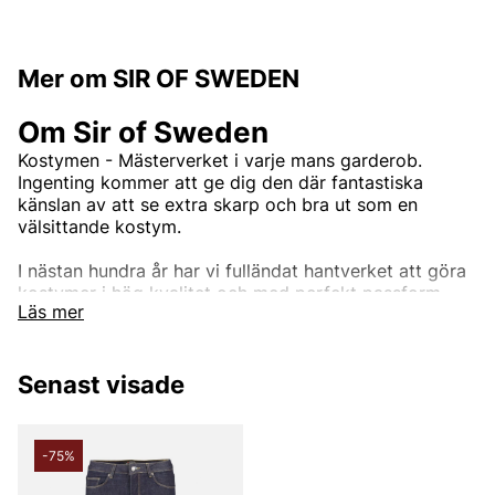
Mer om SIR OF SWEDEN
Om Sir of Sweden
Kostymen - Mästerverket i varje mans garderob.
Ingenting kommer att ge dig den där fantastiska
känslan av att se extra skarp och bra ut som en
välsittande kostym.
I nästan hundra år har vi fulländat hantverket att göra
kostymer i hög kvalitet och med perfekt passform.
Läs mer
Genom att arbeta med tyger från några av världens
bästa bruk, som Loro Piana, Vitale Barberis Canonico,
Reda, Marling och Evans med flera, kommer våra
Senast visade
kostymer inte att göra dig besviken. Vi har kostymer
för alla tillfällen, från den dagliga affärsmannen till den
dag du förmodligen vill se din absolut bästa ut, din
bröllopsdag. Eller om du bara vill vara den bäst klädda
-75%
mannen på jobbet, på fester eller något annat tillfälle.
Upptäck vårt breda utbud av kostymer.