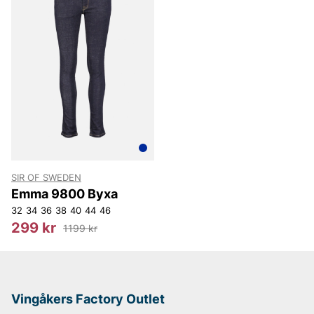
Andra populära varumärken:
LEE
NN07
Björn Borg
Replay
Oscar Jacobson
SIR OF SWEDEN
Emma 9800 Byxa
32
34
36
38
40
44
46
299 kr
1199 kr
Vingåkers Factory Outlet