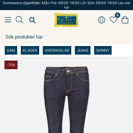
Sommarens öppettider: Mån-Fre: 09:00-19:00 Lör-Sön: 09:00-18:00
Läs mer
här
0
DAM
KLÄDER
UNDERDELAR
JEANS
SKINNY
-75%