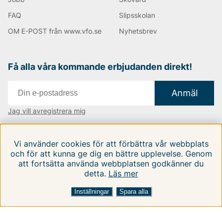
FAQ
Slipsskolan
OM E-POST från www.vfo.se
Nyhetsbrev
Få alla våra kommande erbjudanden direkt!
Anmäl
Jag vill avregistrera mig
Vi finns i:
Danmark
|
Finland
|
Sverige
Vi använder cookies för att förbättra vår webbplats
Följ oss på våra sociala medier
och för att kunna ge dig en bättre upplevelse. Genom
att fortsätta använda webbplatsen godkänner du
detta.
Läs mer
Inställningar
Spara alla