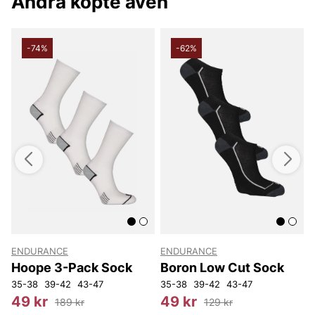
Andra köpte även
-74%
-62%
ENDURANCE
ENDURANCE
T
Hoope 3-Pack Sock
Boron Low Cut Sock
35-38
39-42
43-47
35-38
39-42
43-47
4
49 kr
49 kr
189 kr
129 kr