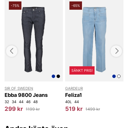
-75%
-65%
SÄNKT PRIS!
SIR OF SWEDEN
GARDEUR
S
Ebba 9800 Jeans
Feliza1
32
34
44
46
48
40L
44
X
299 kr
519 kr
1199 kr
1499 kr