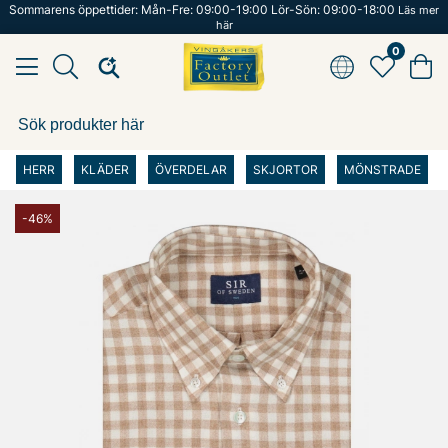
Sommarens öppettider: Mån-Fre: 09:00-19:00 Lör-Sön: 09:00-18:00
Läs mer
här
0
HERR
KLÄDER
ÖVERDELAR
SKJORTOR
MÖNSTRADE
-46%