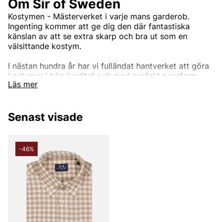
Om Sir of Sweden
Kostymen - Mästerverket i varje mans garderob.
Ingenting kommer att ge dig den där fantastiska
känslan av att se extra skarp och bra ut som en
välsittande kostym.
I nästan hundra år har vi fulländat hantverket att göra
kostymer i hög kvalitet och med perfekt passform.
Läs mer
Genom att arbeta med tyger från några av världens
bästa bruk, som Loro Piana, Vitale Barberis Canonico,
Reda, Marling och Evans med flera, kommer våra
Senast visade
kostymer inte att göra dig besviken. Vi har kostymer
för alla tillfällen, från den dagliga affärsmannen till den
dag du förmodligen vill se din absolut bästa ut, din
bröllopsdag. Eller om du bara vill vara den bäst klädda
-46%
mannen på jobbet, på fester eller något annat tillfälle.
Upptäck vårt breda utbud av kostymer.
Andra populära varumärken:
LEE