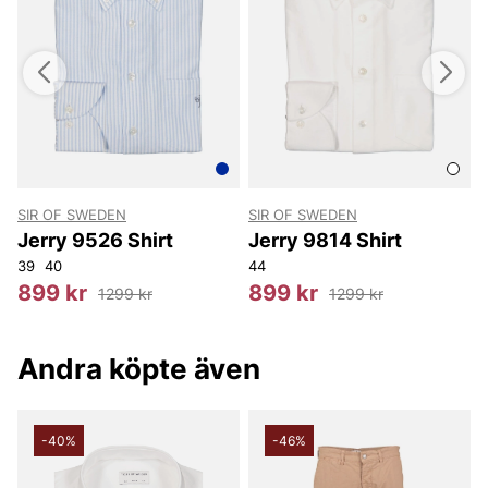
SIR OF SWEDEN
SIR OF SWEDEN
S
Jerry 9526 Shirt
Jerry 9814 Shirt
39
40
44
4
899 kr
899 kr
1299 kr
1299 kr
Andra köpte även
-40%
-46%