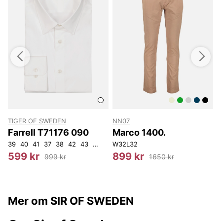
TIGER OF SWEDEN
NN07
T
Farrell T71176 090
Marco 1400.
39
40
41
37
38
42
43
44
W32L32
4
599 kr
899 kr
999 kr
1650 kr
Mer om SIR OF SWEDEN