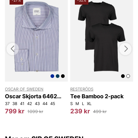
-27%
-52%
OSCAR OF SWEDEN
RESTERÖDS
Oscar Skjorta 6462
Tee Bamboo 2-pack
Slim
37
38
41
42
43
44
45
S
M
L
XL
799 kr
239 kr
1099 kr
499 kr