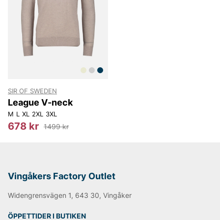
LEE
NN07
Björn Borg
Replay
Oscar Jacobson
SIR OF SWEDEN
League V-neck
M
L
XL
2XL
3XL
678 kr
1499 kr
Vingåkers Factory Outlet
Widengrensvägen 1, 643 30, Vingåker
ÖPPETTIDER I BUTIKEN