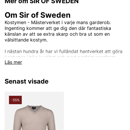
Mer om SIR OF SWEDEN
Om Sir of Sweden
Kostymen - Mästerverket i varje mans garderob.
Ingenting kommer att ge dig den där fantastiska
känslan av att se extra skarp och bra ut som en
välsittande kostym.
I nästan hundra år har vi fulländat hantverket att göra
kostymer i hög kvalitet och med perfekt passform.
Läs mer
Genom att arbeta med tyger från några av världens
bästa bruk, som Loro Piana, Vitale Barberis Canonico,
Reda, Marling och Evans med flera, kommer våra
Senast visade
kostymer inte att göra dig besviken. Vi har kostymer
för alla tillfällen, från den dagliga affärsmannen till den
dag du förmodligen vill se din absolut bästa ut, din
bröllopsdag. Eller om du bara vill vara den bäst klädda
-55%
mannen på jobbet, på fester eller något annat tillfälle.
Upptäck vårt breda utbud av kostymer.
Andra populära varumärken: