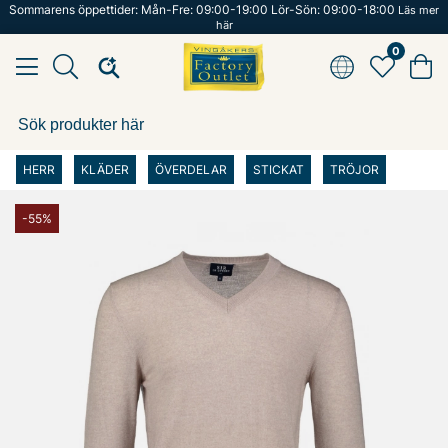
Sommarens öppettider: Mån-Fre: 09:00-19:00 Lör-Sön: 09:00-18:00
Läs mer
här
0
HERR
KLÄDER
ÖVERDELAR
STICKAT
TRÖJOR
-55%