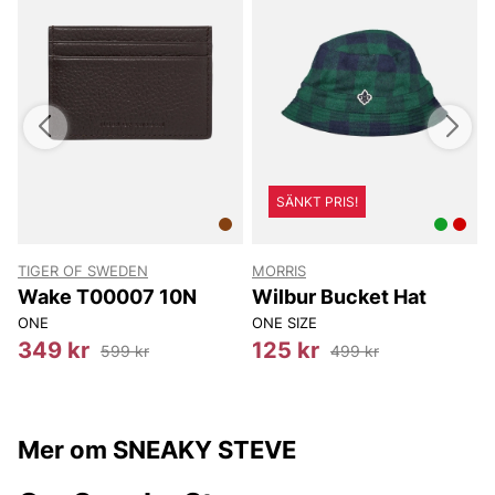
SÄNKT PRIS!
TIGER OF SWEDEN
MORRIS
T
Wake T00007 10N
Wilbur Bucket Hat
ONE
ONE SIZE
8
349 kr
125 kr
599 kr
499 kr
Mer om SNEAKY STEVE