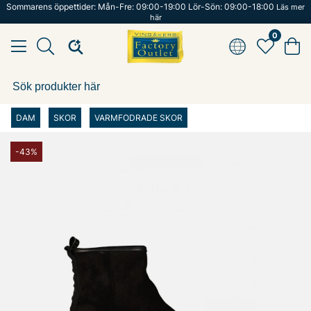
Sommarens öppettider: Mån-Fre: 09:00-19:00 Lör-Sön: 09:00-18:00
Läs mer
här
0
DAM
SKOR
VARMFODRADE SKOR
-43%