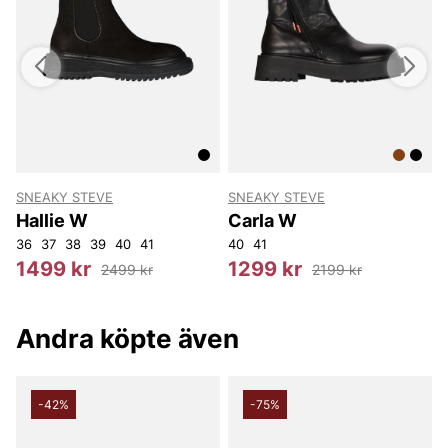
SNEAKY STEVE
SNEAKY STEVE
Hallie W
Carla W
41
36
43
37
45
38
39
40
41
40
41
3
1499 kr
1299 kr
2499 kr
2199 kr
Andra köpte även
-42%
-75%