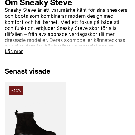
Om Sneaky Steve
Sneaky Steve är ett varumärke känt för sina sneakers
och boots som kombinerar modern design med
komfort och hållbarhet. Med ett fokus på både stil
och funktion, erbjuder Sneaky Steve skor för alla
tillfällen – från avslappnade vardagsskor till mer
dressade modeller. Deras skomodeller kännetecknas
av unika detaljer, högkvalitativa material och en
Läs mer
trendig look som passar både unga och vuxna.
Hos Vingåkers Factory Outlet kan du hitta Sneaky
Steve-skor till fantastiska outletpriser, alltid med upp
Senast visade
till 80% rabatt.
Fynda sneakers och boots som ger både komfort och
stil, utan att spräcka budgeten!
-43%