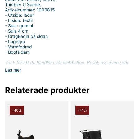
Tumbler U Suede.
Artikelnummer: 1000815
- Utsida: läder
- Insida: textil
- Sula: gummi
- Sula 4 cm
- Dragkedja på sidan
- Logotyp
- Varmfodrad
- Boots dam
Tack för att du handlar i vår webbshop. Besök oss även i vår
butik i Vingåker.
Läs mer på
www.vfo.se
Läs mer
Relaterade produkter
-40%
-41%