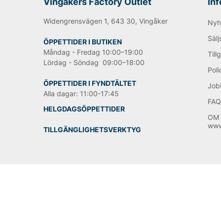
Vingåkers Factory Outlet
In
Widengrensvägen 1, 643 30, Vingåker
Nyh
Sälj
ÖPPETTIDER I BUTIKEN
Måndag - Fredag 10:00–19:00
Till
Lördag - Söndag 09:00–18:00
Poli
ÖPPETTIDER I FYNDTÄLTET
Job
Alla dagar: 11:00-17:45
FA
HELGDAGSÖPPETTIDER
OM 
www
TILLGÄNGLIGHETSVERKTYG