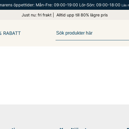
arens öppettider: Mån-Fre: 09:00-19:00 Lör-Sön: 09:00-18:00
Läs 
Just nu: fri frakt | Alltid upp till 80% lägre pris
% RABATT