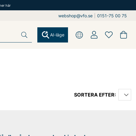
mer här
webshop@vfo.se
|
0151-75 00 75
AI-läge
SORTERA EFTER: