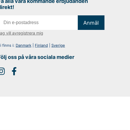
Få alla våra kommande erbjudanden
direkt!
Anmäl
ag vill avregistrera mig
i finns i:
Danmark
|
Finland
|
Sverige
Följ oss på våra sociala medier