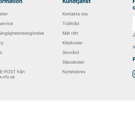
formation
Kundtjänst
eter
Kontakta oss
service
Tvättråd
gänglighetsredogörelse
Mät rätt
J
cy
Klädkoder
V
b
Skovård
Q
Slipsskolan
E-POST från
Nyhetsbrev
.vfo.se