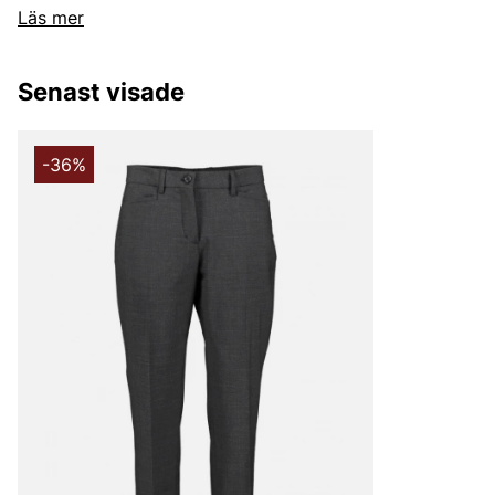
Läs mer
perfekt för både vardag och fest.
Senast visade
-36%