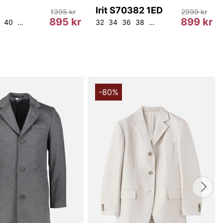
Irit S70382 1ED
1395 kr
2999 kr
895 kr
899 kr
40
42
44
46
48
50
34
32
34
36
38
40
42
-80%