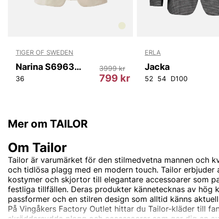
TIGER OF SWEDEN
ERLA
Narina S69633 088
Jacka
3999 kr
kr
799 kr
36
52
54
D100
Mer om TAILOR
Om Tailor
Tailor är varumärket för den stilmedvetna mannen och k
och tidlösa plagg med en modern touch. Tailor erbjuder 
kostymer och skjortor till elegantare accessoarer som p
festliga tillfällen. Deras produkter kännetecknas av hög k
passformer och en stilren design som alltid känns aktuell
På Vingåkers Factory Outlet hittar du Tailor-kläder till fa
skräddarsydda plagg och accessoarer som ger dig en exkl