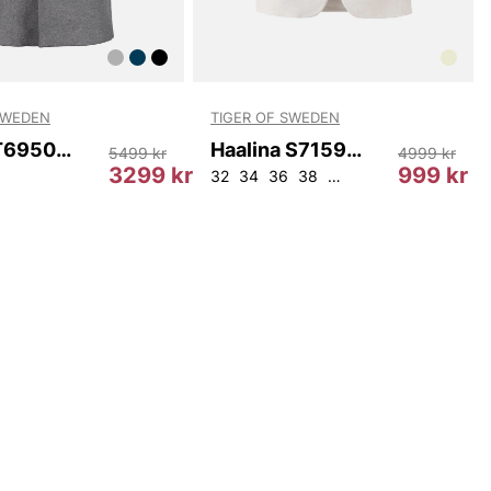
SWEDEN
TIGER OF SWEDEN
Finnan T69502 M03
Haalina S71595 1S7
5499 kr
4999 kr
3299 kr
999 kr
32
34
36
38
40
42
44