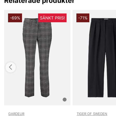
Relaterade produkter
-69%
SÄNKT PRIS!
-71%
GARDEUR
TIGER OF SWEDEN