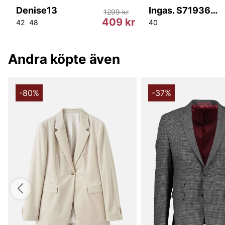
Denise13
Ingas. S71936 M02
1299 kr
r
409 kr
42
48
40
Andra köpte även
-80%
-37%