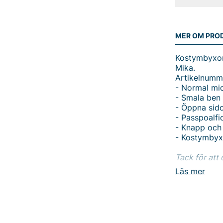
MER OM PRO
Kostymbyxor 
Mika.
Artikelnumm
- Normal mi
- Smala ben
- Öppna sido
- Passpoalfic
- Knapp och 
- Kostymby
Tack för att 
Vingåker.
Lä
Läs mer