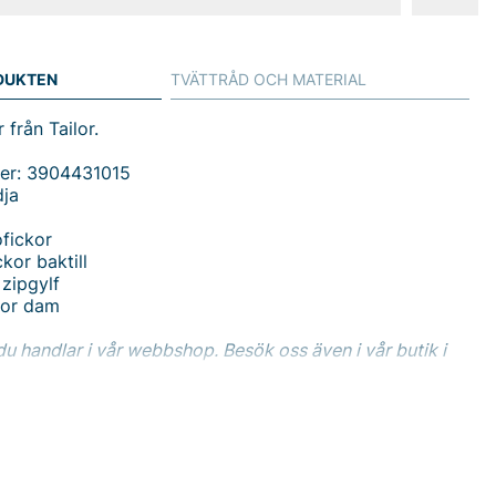
DUKTEN
TVÄTTRÅD OCH MATERIAL
från Tailor.
er: 3904431015
dja
fickor
kor baktill
zipgylf
xor dam
du handlar i vår webbshop. Besök oss även i vår butik i
s mer på
www.vfo.se