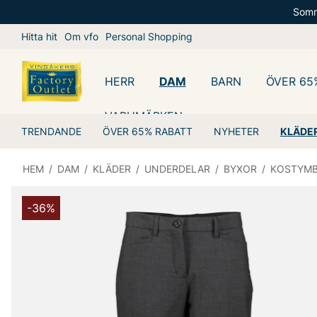
Somm
Hitta hit
Om vfo
Personal Shopping
HERR
DAM
BARN
ÖVER 65
VARUMÄRKEN
TRENDANDE
ÖVER 65% RABATT
NYHETER
KLÄDE
HEM
/
DAM
/
KLÄDER
/
UNDERDELAR
/
BYXOR
/
KOSTYM
-36%