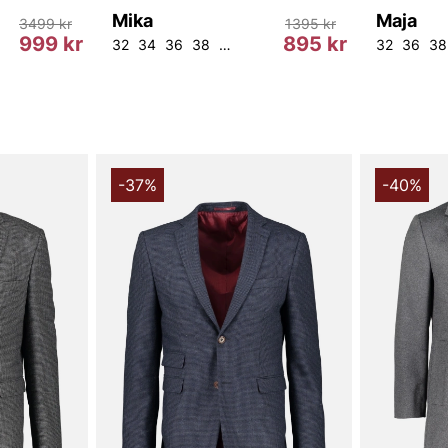
Mika
Maja
3499 kr
1395 kr
999 kr
895 kr
32
34
36
38
40
42
44
46
48
50
32
54
36
38
-37%
-40%