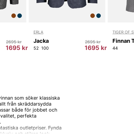
ERLA
TIGER OF 
Jacka
2695 kr
2695 kr
1695 kr
1695 kr
52
100
44
vinnan som söker klassiska
allt från skräddarsydda
assar både för jobbet och
valitet, perfekta
.
ntastiska outletpriser. Fynda
usiv och stilren look,