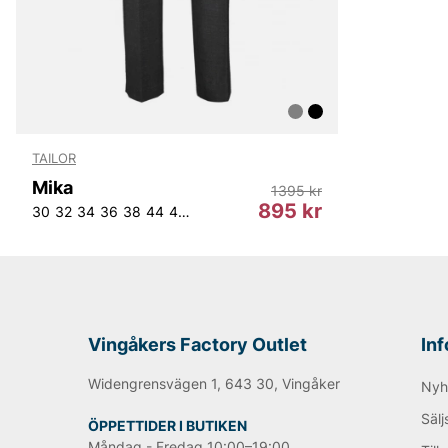
TAILOR
Mika
1395 kr
895 kr
30
32
34
36
38
44
46
50
52
54
Vingåkers Factory Outlet
In
Widengrensvägen 1, 643 30, Vingåker
Nyh
Sälj
ÖPPETTIDER I BUTIKEN
Måndag - Fredag 10:00–19:00