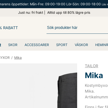
arens öppettider: Mån-Fre: 09:00-19:00 Lör-Sön: 09:00-18:00
Läs 
Just nu: fri frakt | Alltid upp till 80% lägre pris
% RABATT
R
SKOR
ACCESSOARER
SPORT
VÄSKOR
HEMIN
BYXOR
/
Mika
TAILOR
Mika
Kostymbyxor 
Mika.
Artikelnumm
Finns i fler f