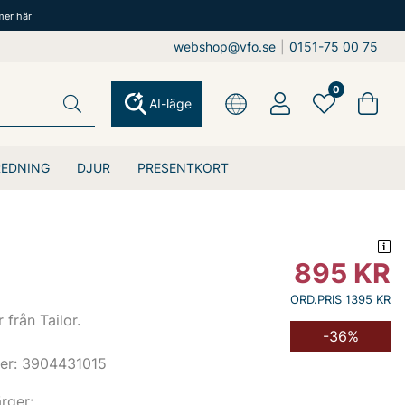
mer här
webshop@vfo.se
|
0151-75 00 75
0
AI-läge
REDNING
DJUR
PRESENTKORT
895
KR
ORD.PRIS 1395 KR
från Tailor.
-36%
er: 3904431015
ärger: