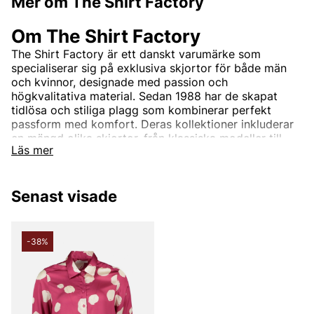
Mer om The Shirt Factory
Om The Shirt Factory
The Shirt Factory är ett danskt varumärke som
specialiserar sig på exklusiva skjortor för både män
och kvinnor, designade med passion och
högkvalitativa material. Sedan 1988 har de skapat
tidlösa och stiliga plagg som kombinerar perfekt
passform med komfort. Deras kollektioner inkluderar
en mängd olika skjortor, från klassiska modeller till
Läs mer
mer moderna snitt, alla designade för att passa olika
stilar och tillfällen.
På Vingåkers Factory Outlet hittar du The Shirt
Senast visade
Factory till fantastiska outletpriser - fynda exklusiva
och stiliga skjortor som passar din stil och budget.
-38%