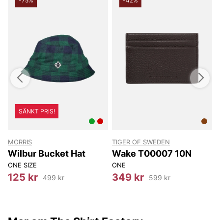
-75%
-42%
SÄNKT PRIS!
MORRIS
TIGER OF SWEDEN
T
Wilbur Bucket Hat
Wake T00007 10N
ONE SIZE
ONE
8
125 kr
349 kr
499 kr
599 kr