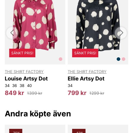
SÄNKT PRIS!
SÄNKT PRIS!
THE SHIRT FACTORY
THE SHIRT FACTORY
T
Louise Artsy Dot
Ellie Artsy Dot
34
36
38
40
34
3
849 kr
799 kr
1399 kr
1299 kr
Andra köpte även