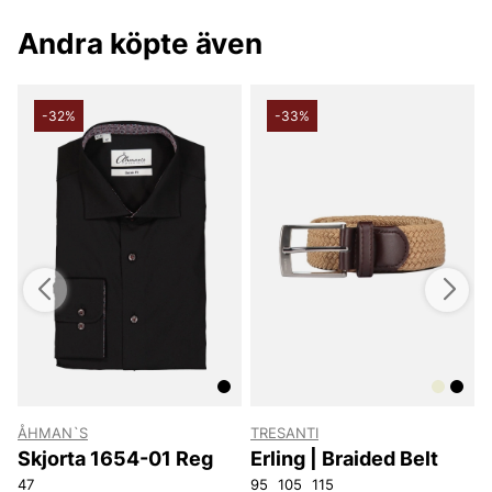
Andra köpte även
-32%
-33%
ÅHMAN`S
TRESANTI
T
Skjorta 1654-01 Reg
Erling | Braided Belt
2
W40L32
47
W32L34
W38L34
W40L34
95
W31L30
105
115
W44L32
W35L30
W4
3