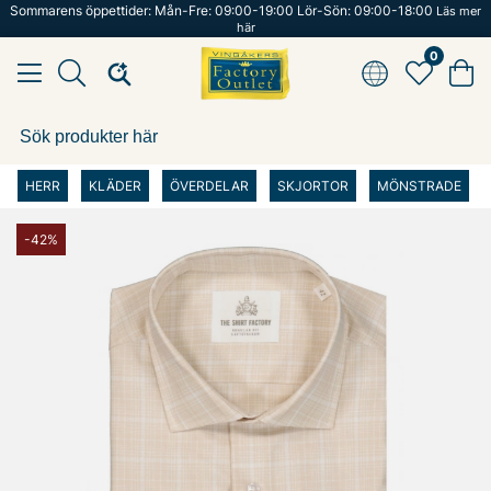
Sommarens öppettider: Mån-Fre: 09:00-19:00 Lör-Sön: 09:00-18:00
Läs mer
här
0
HERR
KLÄDER
ÖVERDELAR
SKJORTOR
MÖNSTRADE
-42%