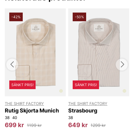
-42%
-50%
SÄNKT PRIS!
SÄNKT PRIS!
THE SHIRT FACTORY
THE SHIRT FACTORY
T
Rutig Skjorta Munich
Strasbourg
38
40
38
3
699 kr
649 kr
1199 kr
1299 kr