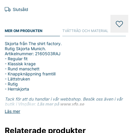
Slutsåld
MER OM PRODUKTEN
TVÄTTRÅD OCH MATERIAL
Skjorta från The shirt factory.
Rutig Skjorta Munich.
Artikelnummer: 2160503RAJ
- Regular fit
- Klassisk krage
- Rund manschett
- Knappknäppning framtill
- Lättstruken
- Rutig
- Herrskjorta
Tack för att du handlar i vår webbshop. Besök oss även i vår
butik i Vingåker.
Läs mer på
www.vfo.se
Läs mer
Relaterade produkter