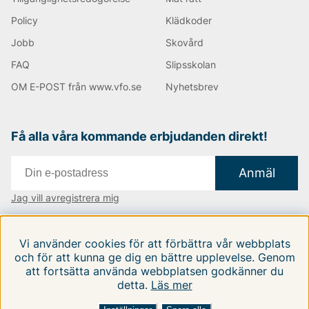
Policy
Klädkoder
Jobb
Skovård
FAQ
Slipsskolan
OM E-POST från www.vfo.se
Nyhetsbrev
Få alla våra kommande erbjudanden direkt!
Anmäl
Jag vill avregistrera mig
Vi finns i:
Danmark
|
Finland
|
Sverige
Vi använder cookies för att förbättra vår webbplats
Följ oss på våra sociala medier
och för att kunna ge dig en bättre upplevelse. Genom
att fortsätta använda webbplatsen godkänner du
detta.
Läs mer