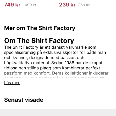
749 kr
239 kr
1099 kr
359 kr
Mer om The Shirt Factory
Om The Shirt Factory
The Shirt Factory är ett danskt varumärke som
specialiserar sig på exklusiva skjortor för både män
och kvinnor, designade med passion och
högkvalitativa material. Sedan 1988 har de skapat
tidlösa och stiliga plagg som kombinerar perfekt
passform med komfort. Deras kollektioner inkluderar
en mängd olika skjortor, från klassiska modeller till
Läs mer
mer moderna snitt, alla designade för att passa olika
stilar och tillfällen.
På Vingåkers Factory Outlet hittar du The Shirt
Senast visade
Factory till fantastiska outletpriser - fynda exklusiva
och stiliga skjortor som passar din stil och budget.