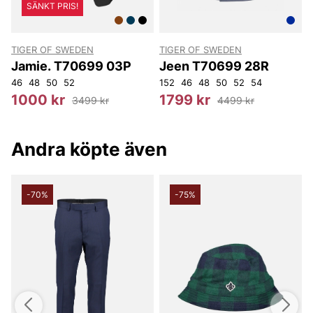
SÄNKT PRIS!
TIGER OF SWEDEN
TIGER OF SWEDEN
T
Jamie. T70699 03P
Jeen T70699 28R
46
48
50
52
152
46
48
50
52
54
1
1000 kr
1799 kr
3499 kr
4499 kr
Andra köpte även
-70%
-75%