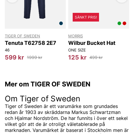
SÄNKT PRIS!
TIGER OF SWEDEN
MORRIS
T
Tenuta T62758 2E7
Wilbur Bucket Hat
46
ONE SIZE
599 kr
125 kr
1999 kr
499 kr
Mer om TIGER OF SWEDEN
Om Tiger of Sweden
Tiger of Sweden är ett varumärke som grundades
redan år 1903 av skräddarna Markus Schwartzman
och Hjalmar Nordström. De har funnits i över ett sekel
vilket gör att de är otroligt väletablerade på
marknaden. Varumärket är baserat i Stockholm men är