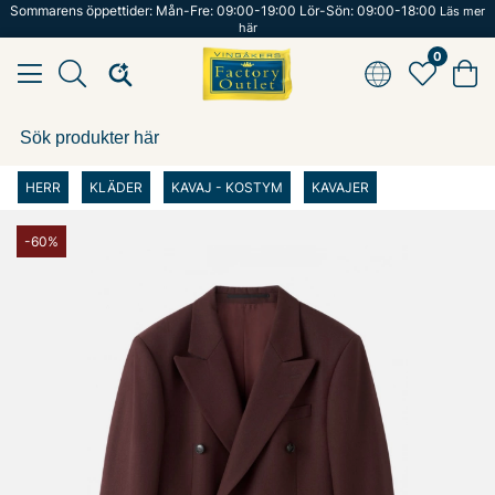
Sommarens öppettider: Mån-Fre: 09:00-19:00 Lör-Sön: 09:00-18:00
Läs mer
här
0
HERR
KLÄDER
KAVAJ - KOSTYM
KAVAJER
-60%