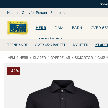
Somm
Hitta hit
Om vfo
Personal Shopping
HERR
DAM
BARN
ÖVER 65
VARUMÄRKEN
TRENDANDE
ÖVER 65% RABATT
NYHETER
KLÄDE
HEM
/
HERR
/
KLÄDER
/
ÖVERDELAR
/
SKJORTOR
/
CASU
-42%