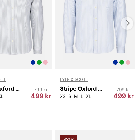
 T65782 om du söker en kvalitetsinriktad skjorta som
omfort, stil och mångsidighet. Med sin rena design och
assform är den ett smart val för den stilmedvetna
ill ha en skjorta som känns lika bra som den ser ut, och
ar in i garderoben år efter år.
du handlar i vår webbshop. Besök oss även i vår butik i
s mer på
www.vfo.se
OTT
LYLE & SCOTT
Stripe Oxford Shirt
Stripe Oxford Shirt
799 kr
799 kr
499 kr
499 kr
XL
XS
S
M
L
XL