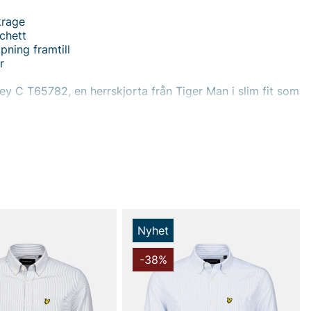
krage
chett
ning framtill
r
y C T65782, en herrskjorta från Tiger Man i slim fit som
odern siluett med klassiska detaljer. Skjortan är utrustad
y-krage, rund manschett och en ren front där
ngen framtill känns diskret och stilren. Tillverkad i
 erbjuder den mjuk komfort, god andningsförmåga och
änsla som håller sig snygg under vardagens många
 slim fit följer kroppens konturer utan att kompromissa
riheten, vilket gör den perfekt för både arbete och fritid.
 designen gör den enkel att styla — matcha med mörka
Nyhet
kostymbyxor beroende på tillfälle, gärna under en blazer
mer uppklädd look. Denna skjorta är inte bara ett plagg
-38%
ibelt basalternativ som gör att du alltid ser välklädd ut
öva tänka på komplicerad styling.