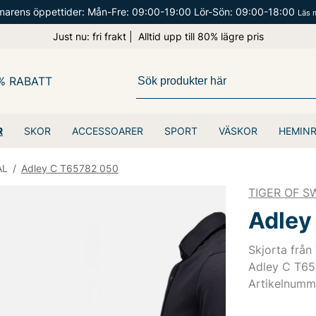
arens öppettider: Mån-Fre: 09:00-19:00 Lör-Sön: 09:00-18:00
Läs 
Just nu: fri frakt | Alltid upp till 80% lägre pris
% RABATT
R
SKOR
ACCESSOARER
SPORT
VÄSKOR
HEMIN
AL
/
Adley C T65782 050
TIGER OF 
Adley
Skjorta från
Adley C T65
Artikelnumm