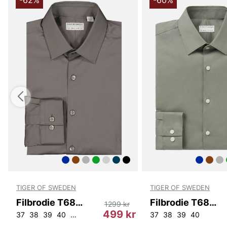
-62%
-60%
TIGER OF SWEDEN
TIGER OF SWEDEN
Filbrodie T68997 08A
Filbrodie T68997 07B
1299 kr
r
499 kr
37
38
39
40
43
37
38
39
40