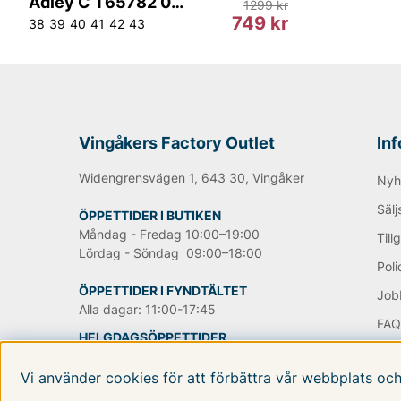
Adley C T65782 050
1299 kr
alltid och det tycker vi att alla bör ha i sin basgarderob.
749 kr
38
39
40
41
42
43
sortiment hittar du många olika varianter av just svarta
axelremsväskor men också större handväskor där du får
hittar såklart också datorväskor och portföljer, allt som
Handla Tiger of Sweden produkter med upp till 70% lägre 
Här hittar du produkter för alla smaker.
Vingåkers Factory Outlet
In
Happy shopping önskar vi på Vingåkers Factory Outlet
Widengrensvägen 1, 643 30, Vingåker
Nyh
Sälj
Andra populära varumärken:
ÖPPETTIDER I BUTIKEN
Måndag - Fredag 10:00–19:00
Till
Lördag - Söndag 09:00–18:00
LEE
Poli
NN07
ÖPPETTIDER I FYNDTÄLTET
Job
Björn Borg
Alla dagar: 11:00-17:45
Replay
FA
Oscar Jacobson
HELGDAGSÖPPETTIDER
OM 
www
TILLGÄNGLIGHETSVERKTYG
Vi använder cookies för att förbättra vår webbplats oc