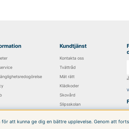
 I Tiger of Swedens
 väskor, både smidiga
 plats med mer saker. Du
 du kan tänkas behöva!
pris än i ordinarie handel!
formation
Kundtjänst
 AB!
eter
Kontakta oss
service
Tvättråd
gänglighetsredogörelse
Mät rätt
J
cy
Klädkoder
V
b
Skovård
Q
Slipsskolan
E-POST från
Nyhetsbrev
.vfo.se
h för att kunna ge dig en bättre upplevelse. Genom att fo