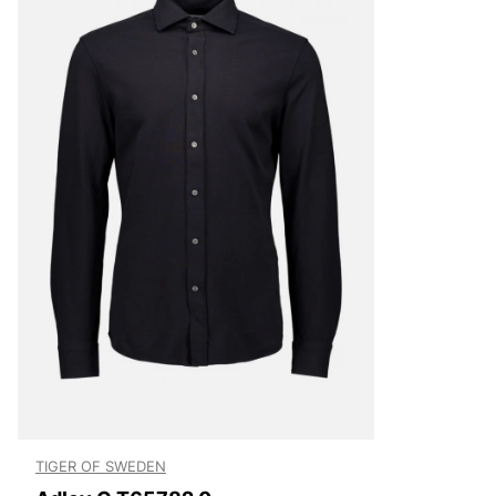
klassiska jackorna är också väldigt populära, speciellt T
herr och skinnjackor för herr.
Varumärket är också ett go-to-brand när man är ute efter
både för dam och herr. Med sin minimalistiska design, ex
perfekta passform kan du vara säker på att du får en k
kan använda i flera år framöver. En kostym behöver inte b
tillställning, Tiger of Swedens kostymer och kavajer kan d
vardags. Bär en kavaj till t.ex. jeans eller ett par avsla
känslan av att vara moderiktig även till vardags.
Tiger of Sweden jeans
Tiger of Swedens herrjeans och herrbyxor är väldigt popul
brett sortiment av jeans till ett riktigt bra pris, både sli
skinny. Med över 100 år av erfarenhet och kunskap kan 
där perfekta jeansen som du förmodligen eftersträvar. Je
materialet med en bekväm passform, för vad gillar man i
som både är snygga men också är otroligt sköna?
Tiger of Sweden väskor och acces
Vi tycker det är viktigt att inte bara planera sin outfit i
tänka på accesoarerna. En viktig detalj är väskan du välj
TIGER OF SWEDEN
övriga outfiten genom att kombinera färgerna. En klassi