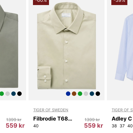
-60%
-39%
TIGER OF SWEDEN
TIGER OF 
Filbrodie T68997 427
1399 kr
1399 kr
559 kr
559 kr
40
38
37
40