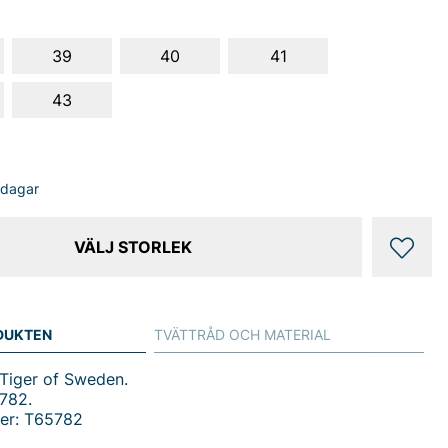
39
40
41
43
sdagar
VÄLJ STORLEK
DUKTEN
TVÄTTRÅD OCH MATERIAL
 Tiger of Sweden.
782.
er: T65782