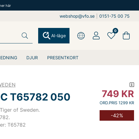
mer här
webshop@vfo.se
|
0151-75 00 75
0
AI-läge
REDNING
DJUR
PRESENTKORT
SWEDEN
749
KR
 C T65782 050
ORD.PRIS 1299 KR
 Tiger of Sweden.
-42%
782.
er: T65782