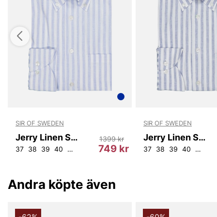
SIR OF SWEDEN
SIR OF SWEDEN
Jerry Linen Shirt
Jerry Linen Shirt
1399 kr
r
749 kr
37
38
39
40
41
42
43
44
37
38
39
40
41
42
Andra köpte även