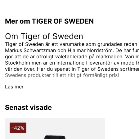
Mer om TIGER OF SWEDEN
Om Tiger of Sweden
Tiger of Sweden är ett varumärke som grundades redan 
Markus Schwartzman och Hjalmar Nordström. De har funnit
gör att de är otroligt väletablerade på marknaden. Varum
Stockholm men är en internationell leverantör av mode 
världen över. Har du spanat in Tiger of Swedens sortimen
Swedens produkter till ett riktigt förmånligt pris!
Tiger of Swedens sortiment
Läs mer
Designermärket Tiger of Sweden är minimalistiskt, tidlö
är oftast enfärgade och associerade med skandinaviskt 
Senast visade
designas i den Stockholmsbaserade studion men de sam
bästa leverantörerna i branschen som de utvecklar unik
tillsammans med. Välskräddat mode är helt enkelt Tiger
-42%
Under åren har produktutbudet breddats och speciellt u
hitta både Tiger of Sweden herrskjortor och Tiger of Sw