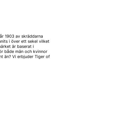
år 1903 av skräddarna
s i över ett sekel vilket
ärket är baserat i
för både män och kvinnor
t än? Vi erbjuder Tiger of
st och modernt. Produkterna
mode. Alla produkter
arbetar också med de
a modekollektioner
 of Swedens signum.
tbudet för män. Idag kan du
eden herrtröjor. De