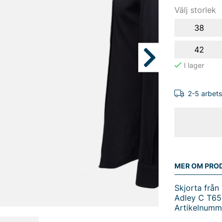
Välj storlek
38
42
2-5 arbet
MER OM PRO
Skjorta från
Adley C T65
Artikelnumm