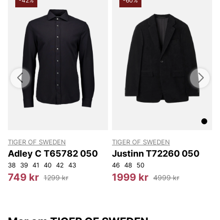
-42%
-60%
TIGER OF SWEDEN
TIGER OF SWEDEN
T
Adley C T65782 050
Justinn T72260 050
38
39
41
40
42
43
46
48
50
3
749 kr
1999 kr
1299 kr
4999 kr