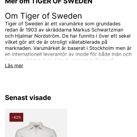
Mer om TIGER OF SWEDEN
Om Tiger of Sweden
Tiger of Sweden är ett varumärke som grundades
redan år 1903 av skräddarna Markus Schwartzman
och Hjalmar Nordström. De har funnits i över ett sekel
vilket gör att de är otroligt väletablerade på
marknaden. Varumärket är baserat i Stockholm men är
en internationell leverantör av mode för både män och
kvinnor världen över. Har du spanat in Tiger of
Läs mer
Swedens sortiment än? Vi erbjuder Tiger of Swedens
produkter till ett riktigt förmånligt pris!
Tiger of Swedens sortiment
Designermärket Tiger of Sweden är minimalistiskt,
Senast visade
tidlöst och modernt. Produkterna är oftast enfärgade
och associerade med skandinaviskt mode. Alla
produkter designas i den Stockholmsbaserade studion
men de samarbetar också med de bästa
-42%
leverantörerna i branschen som de utvecklar unika
modekollektioner tillsammans med. Välskräddat mode
är helt enkelt Tiger of Swedens signum.