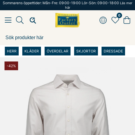
Sommarens öppettider: Mån-Fre: 09:00-19:00 Lör-Sön: 09:00-18:00
Läs mer
här
0
HERR
KLÄDER
ÖVERDELAR
SKJORTOR
DRESSADE
-42%