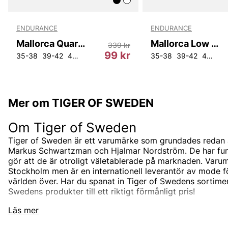
ENDURANCE
ENDURANCE
Mallorca Quarter Socks 8-Pack
Mallorca Low Cut Socks 8-Pack
339 kr
99 kr
35-38
39-42
43-46
35-38
39-42
43-46
Mer om TIGER OF SWEDEN
Om Tiger of Sweden
Tiger of Sweden är ett varumärke som grundades redan 
Markus Schwartzman och Hjalmar Nordström. De har funnit
gör att de är otroligt väletablerade på marknaden. Varum
Stockholm men är en internationell leverantör av mode 
världen över. Har du spanat in Tiger of Swedens sortimen
Swedens produkter till ett riktigt förmånligt pris!
Tiger of Swedens sortiment
Läs mer
Designermärket Tiger of Sweden är minimalistiskt, tidlö