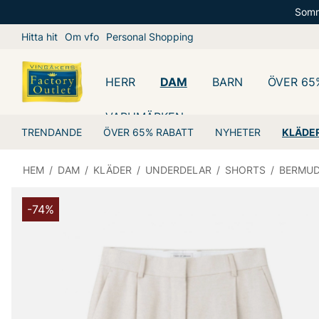
Somm
Hitta hit
Om vfo
Personal Shopping
HERR
DAM
BARN
ÖVER 65
VARUMÄRKEN
TRENDANDE
ÖVER 65% RABATT
NYHETER
KLÄDE
HEM
/
DAM
/
KLÄDER
/
UNDERDELAR
/
SHORTS
/
BERMU
-74%