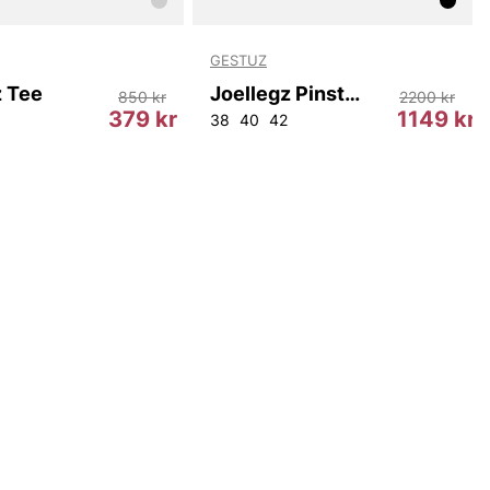
GESTUZ
z Tee
Joellegz Pinstripe Blazer 2.0 Noos
850 kr
2200 kr
379 kr
1149 kr
38
40
42