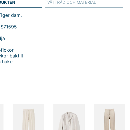
DUKTEN
TVÄTTRÅD OCH MATERIAL
Tiger dam.
 S71595
7
dja
fickor
kor baktill
h hake
du handlar i vår webbshop. Besök oss även i vår butik i
s mer på
www.vfo.se
D