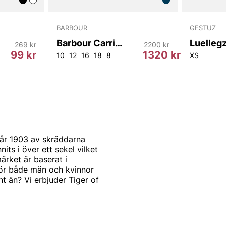
BARBOUR
GESTUZ
Barbour Carrie Trouser
Luelleg
269 kr
2200 kr
99 kr
1320 kr
10
12
16
18
8
XS
år 1903 av skräddarna
s i över ett sekel vilket
ärket är baserat i
för både män och kvinnor
t än? Vi erbjuder Tiger of
st och modernt. Produkterna