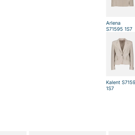
Arlena
S71595 1S7
Kalent S715
1S7