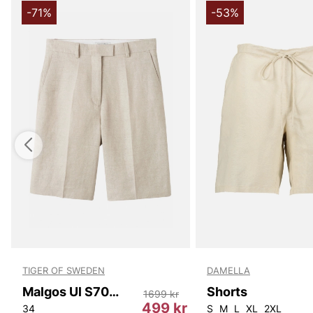
-71%
-53%
TIGER OF SWEDEN
DAMELLA
Malgos Ul S70223 1S7
Shorts
1699 kr
r
499 kr
34
S
M
L
XL
2XL