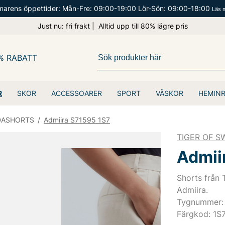
arens öppettider: Mån-Fre: 09:00-19:00 Lör-Sön: 09:00-18:00
Läs 
Just nu: fri frakt | Alltid upp till 80% lägre pris
% RABATT
R
SKOR
ACCESSOARER
SPORT
VÄSKOR
HEMIN
DASHORTS
/
Admiira S71595 1S7
TIGER OF 
Admii
Shorts från 
Admiira.
Tygnummer:
Färgkod: 1S