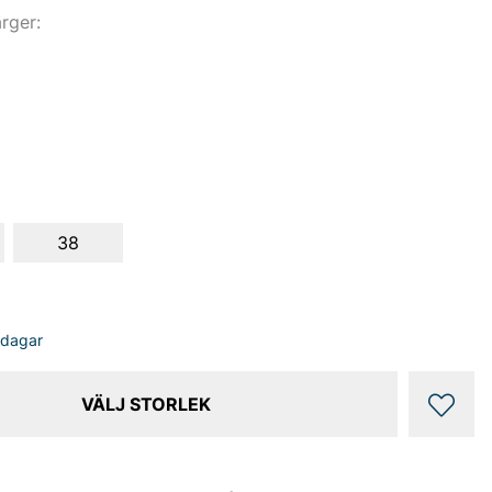
ärger:
38
sdagar
VÄLJ STORLEK