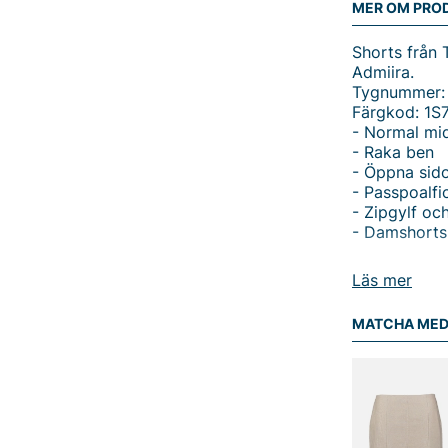
MER OM PRO
Shorts från 
Admiira.
Tygnummer:
Färgkod: 1S
- Normal mi
- Raka ben
- Öppna sido
- Passpoalfic
- Zipgylf oc
- Damshorts
Tack för att 
Läs mer
Vingåker.
Lä
MATCHA ME