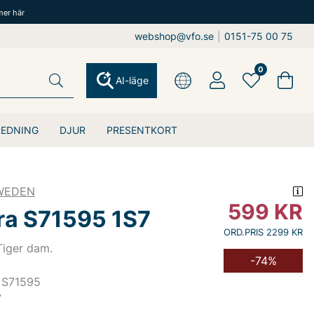
mer här
webshop@vfo.se
|
0151-75 00 75
0
AI-läge
REDNING
DJUR
PRESENTKORT
SWEDEN
599
KR
ra S71595 1S7
ORD.PRIS 2299 KR
Tiger dam.
-74%
 S71595
7