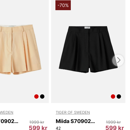
-70%
SWEDEN
TIGER OF SWEDEN
Miida S70902 73Z
Miida S70902 050
1999 kr
1999 kr
599 kr
599 kr
42