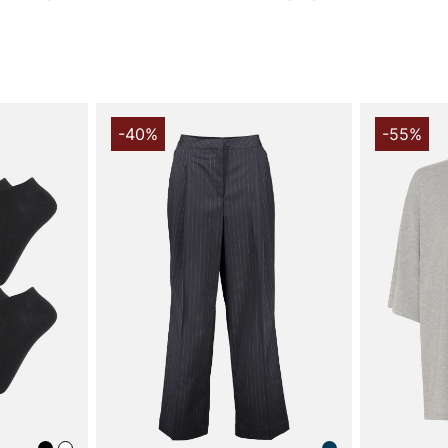
-40%
-55%