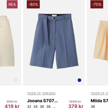
REA
-80%
-70%
TIGER OF SWEDEN
TIGER OF 
Jooana S70769 22F
899 kr
1899 kr
419 kr
379 kr
32
34
36
38
40
42
38