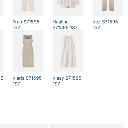
Fran S71595
Haalina
Irez S71595
1S7
S71595 1S7
1S7
95
Klaris S71595
Klasy S71595
1S7
1S7