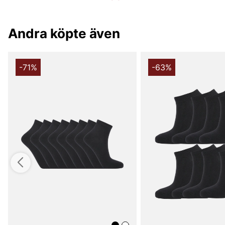
Andra köpte även
-71%
-63%