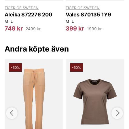
TIGER OF SWEDEN
TIGER OF SWEDEN
T
Aleika S72276 200
Vales S70135 1Y9
M
L
M
L
3
749 kr
399 kr
2499 kr
1999 kr
Andra köpte även
-50%
-50%