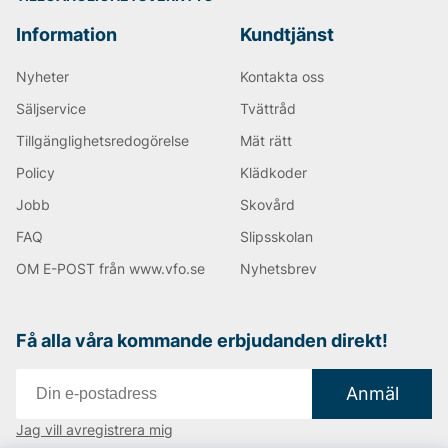
Vi tycker det är viktigt att inte bara planera sin outfit i
klädesplagg utan att även tänka på accesoarerna. En
Information
Kundtjänst
viktig detalj är väskan du väljer. Matcha väskan till den
övriga outfiten genom att kombinera färgerna. En
Nyheter
Kontakta oss
klassisk svart väska fungerar alltid och det tycker vi
att alla bör ha i sin basgarderob. I Tiger of Swedens
Säljservice
Tvättråd
sortiment hittar du många olika varianter av just
svarta väskor, både smidiga axelremsväskor men
Tillgänglighetsredogörelse
Mät rätt
också större handväskor där du får plats med mer
Policy
Klädkoder
saker. Du hittar såklart också datorväskor och
portföljer, allt som du kan tänkas behöva!
Jobb
Skovård
FAQ
Slipsskolan
Handla Tiger of Sweden produkter med upp till 70%
OM E-POST från www.vfo.se
Nyhetsbrev
lägre pris än i ordinarie handel! Här hittar du produkter
för alla smaker.
Happy shopping önskar vi på Vingåkers Factory
Få alla våra kommande erbjudanden direkt!
Outlet AB!
Anmäl
Andra populära varumärken:
Jag vill avregistrera mig