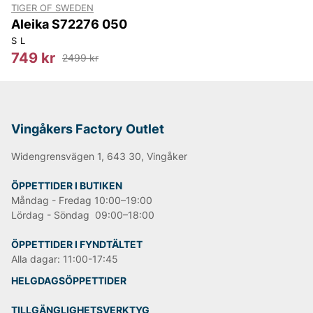
TIGER OF SWEDEN
kostym som är tidlös som du kan använda i flera år
Aleika S72276 050
framöver. En kostym behöver inte betyda jobb eller
festlig tillställning, Tiger of Swedens kostymer och
S
L
kavajer kan du såklart bära även till vardags. Bär en
749 kr
2499 kr
kavaj till t.ex. jeans eller ett par avslappnade chinos
och upplev känslan av att vara moderiktig även till
vardags.
Tiger of Sweden jeans
Vingåkers Factory Outlet
Tiger of Swedens herrjeans och herrbyxor är väldigt
populära. På vår sida finns ett brett sortiment av jeans
Widengrensvägen 1, 643 30, Vingåker
till ett riktigt bra pris, både slimfit såväl som regular
och skinny. Med över 100 år av erfarenhet och
ÖPPETTIDER I BUTIKEN
kunskap kan Tiger of Sweden ge dig de där perfekta
Måndag - Fredag 10:00–19:00
jeansen som du förmodligen eftersträvar. Jeansen är
Lördag - Söndag 09:00–18:00
högkvalitativa i materialet med en bekväm passform,
för vad gillar man inte mer än ett par jeans som både
ÖPPETTIDER I FYNDTÄLTET
är snygga men också är otroligt sköna?
Alla dagar: 11:00-17:45
Tiger of Sweden väskor och
HELGDAGSÖPPETTIDER
accessoarer
TILLGÄNGLIGHETSVERKTYG