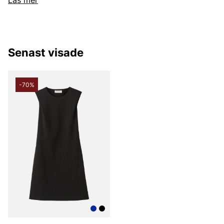
Läs mer
Swedens sortiment än? Vi erbjuder Tiger of Swedens
produkter till ett riktigt förmånligt pris!
Tiger of Swedens sortiment
Designermärket Tiger of Sweden är minimalistiskt,
Senast visade
tidlöst och modernt. Produkterna är oftast enfärgade
och associerade med skandinaviskt mode. Alla
produkter designas i den Stockholmsbaserade studion
men de samarbetar också med de bästa
-70%
leverantörerna i branschen som de utvecklar unika
modekollektioner tillsammans med. Välskräddat mode
är helt enkelt Tiger of Swedens signum.
Under åren har produktutbudet breddats och speciellt
utbudet för män. Idag kan du hitta både Tiger of
Sweden herrskjortor och Tiger of Sweden herrtröjor.
De klassiska jackorna är också väldigt populära,
speciellt Tiger of Swedens rockar för herr och
skinnjackor för herr.
Varumärket är också ett go-to-brand när man är ute
efter kostymer eller kavajer, både för dam och herr.
Med sin minimalistiska design, exklusiva material och
perfekta passform kan du vara säker på att du får en