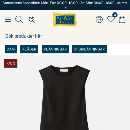
Sommarens öppettider: Mån-Fre: 09:00-19:00 Lör-Sön: 09:00-18:00
Läs mer
här
0
DAM
KLÄDER
KLÄNNINGAR
MIDIKLÄNNINGAR
-70%