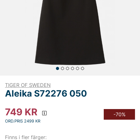
TIGER OF SWEDEN
Aleika S72276 050
749
KR
-70%
ORD.PRIS 2499 KR
Finns i fler färger: