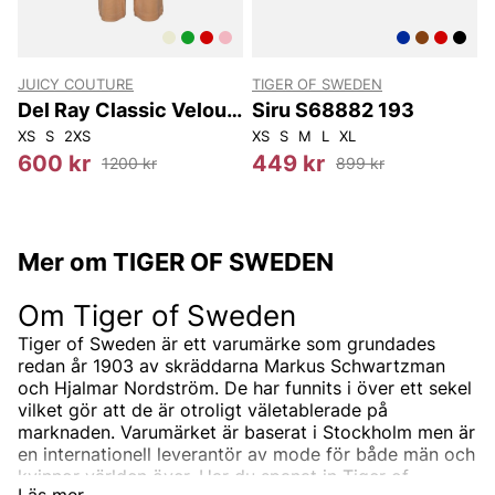
JUICY COUTURE
TIGER OF SWEDEN
t
Del Ray Classic Velour
Siru S68882 193
Pant Pocket Design
XS
S
2XS
XS
S
M
L
XL
3
600 kr
449 kr
1200 kr
899 kr
Mer om TIGER OF SWEDEN
Om Tiger of Sweden
Tiger of Sweden är ett varumärke som grundades
redan år 1903 av skräddarna Markus Schwartzman
och Hjalmar Nordström. De har funnits i över ett sekel
vilket gör att de är otroligt väletablerade på
marknaden. Varumärket är baserat i Stockholm men är
en internationell leverantör av mode för både män och
kvinnor världen över. Har du spanat in Tiger of