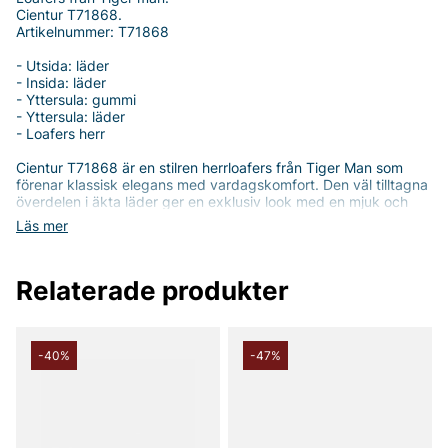
Cientur T71868.
Artikelnummer: T71868
- Utsida: läder
- Insida: läder
- Yttersula: gummi
- Yttersula: läder
- Loafers herr
Cientur T71868 är en stilren herrloafers från Tiger Man som
förenar klassisk elegans med vardagskomfort. Den väl tilltagna
överdelen i äkta läder ger en exklusiv look med en mjuk och
naturlig lyster, samtidigt som den ger slitstyrka för vardaglig
Läs mer
användning. Insidan är också i läder, vilket känns behagligt mot
huden och bidrar till en bekväm passform som känns naturlig
från första stund.
Relaterade produkter
Sulan i gummi ger ett tryggt grepp och god dämpning genom
hela dagen, vilket gör skon mångsidig för kontoret lika väl som
för fritidsaktiviteter. Den tidlösa loaferdesignen gör det enkelt
att matcha med allt från kostymbyxor till jeans, utan att
-40%
-47%
kompromissa med stil eller komfort. Denna modell kombinerar
enkelhet med detaljer som förstärker den sofistikerade känslan
utan att överdriva.
Cientur T71868 är ett pålitligt val för dig som söker en