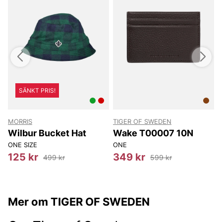
SÄNKT PRIS!
MORRIS
TIGER OF SWEDEN
T
Wilbur Bucket Hat
Wake T00007 10N
ONE SIZE
ONE
8
125 kr
349 kr
499 kr
599 kr
Mer om TIGER OF SWEDEN