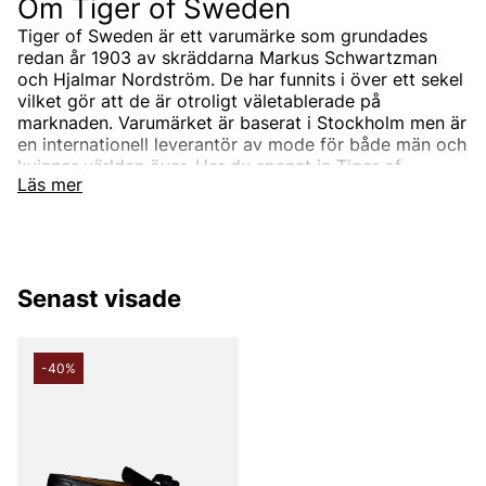
Om Tiger of Sweden
Tiger of Sweden är ett varumärke som grundades
redan år 1903 av skräddarna Markus Schwartzman
och Hjalmar Nordström. De har funnits i över ett sekel
vilket gör att de är otroligt väletablerade på
marknaden. Varumärket är baserat i Stockholm men är
en internationell leverantör av mode för både män och
kvinnor världen över. Har du spanat in Tiger of
Läs mer
Swedens sortiment än? Vi erbjuder Tiger of Swedens
produkter till ett riktigt förmånligt pris!
Tiger of Swedens sortiment
Designermärket Tiger of Sweden är minimalistiskt,
Senast visade
tidlöst och modernt. Produkterna är oftast enfärgade
och associerade med skandinaviskt mode. Alla
produkter designas i den Stockholmsbaserade studion
men de samarbetar också med de bästa
-40%
leverantörerna i branschen som de utvecklar unika
modekollektioner tillsammans med. Välskräddat mode
är helt enkelt Tiger of Swedens signum.
Under åren har produktutbudet breddats och speciellt
utbudet för män. Idag kan du hitta både Tiger of