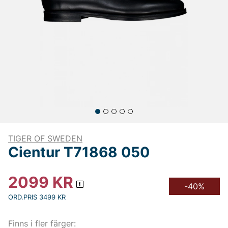
TIGER OF SWEDEN
Cientur T71868 050
2099
KR
-40%
ORD.PRIS 3499 KR
Finns i fler färger: