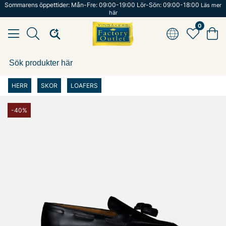
Sommarens öppettider: Mån-Fre: 09:00-19:00 Lör-Sön: 09:00-18:00
Läs mer
här
0
HERR
SKOR
LOAFERS
-40%