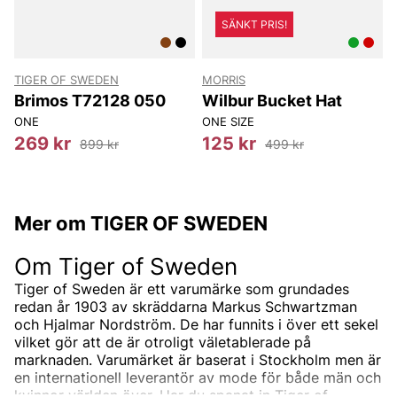
SÄNKT PRIS!
TIGER OF SWEDEN
MORRIS
T
Brimos T72128 050
Wilbur Bucket Hat
ONE
ONE SIZE
269 kr
125 kr
899 kr
499 kr
Mer om TIGER OF SWEDEN
Om Tiger of Sweden
Tiger of Sweden är ett varumärke som grundades
redan år 1903 av skräddarna Markus Schwartzman
och Hjalmar Nordström. De har funnits i över ett sekel
vilket gör att de är otroligt väletablerade på
marknaden. Varumärket är baserat i Stockholm men är
en internationell leverantör av mode för både män och
kvinnor världen över. Har du spanat in Tiger of