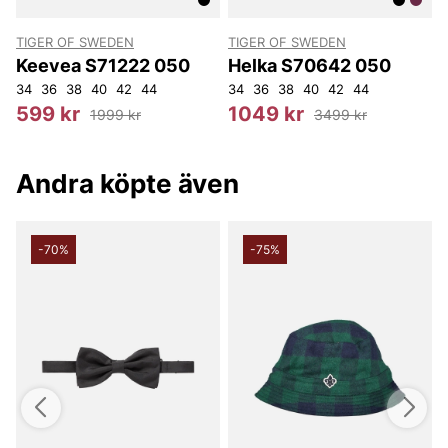
Tack för att du handlar i vår webbshop. Besök oss även i vår
butik i Vingåker.
Läs mer på
www.vfo.se
TIGER OF SWEDEN
TIGER OF SWEDEN
T
Keevea S71222 050
Helka S70642 050
34
36
38
40
42
44
34
36
38
40
42
44
3
599 kr
1049 kr
1999 kr
3499 kr
Andra köpte även
-70%
-75%