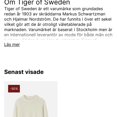
Om Tiger of Sweden
Tiger of Sweden är ett varumärke som grundades
redan år 1903 av skräddarna Markus Schwartzman
och Hjalmar Nordström. De har funnits i över ett sekel
vilket gör att de är otroligt väletablerade på
marknaden. Varumärket är baserat i Stockholm men är
en internationell leverantör av mode för både män och
kvinnor världen över. Har du spanat in Tiger of
Läs mer
Swedens sortiment än? Vi erbjuder Tiger of Swedens
produkter till ett riktigt förmånligt pris!
Tiger of Swedens sortiment
Designermärket Tiger of Sweden är minimalistiskt,
Senast visade
tidlöst och modernt. Produkterna är oftast enfärgade
och associerade med skandinaviskt mode. Alla
produkter designas i den Stockholmsbaserade studion
men de samarbetar också med de bästa
-50%
leverantörerna i branschen som de utvecklar unika
modekollektioner tillsammans med. Välskräddat mode
är helt enkelt Tiger of Swedens signum.
Under åren har produktutbudet breddats och speciellt
utbudet för män. Idag kan du hitta både Tiger of