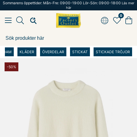
Sommarens öppettider: Mån-Fre: 09:00-19:00 Lör-Sön: 09:00-18:00
Läs mer
här
0
DAM
KLÄDER
ÖVERDELAR
STICKAT
STICKADE TRÖJOR
-50%