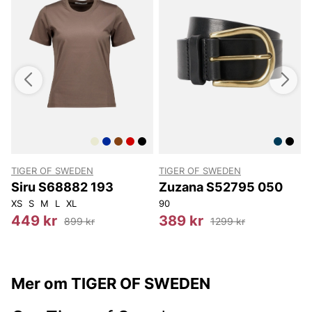
TIGER OF SWEDEN
TIGER OF SWEDEN
T
Siru S68882 193
Zuzana S52795 050
XS
S
M
L
XL
90
4
449 kr
389 kr
899 kr
1299 kr
Mer om TIGER OF SWEDEN